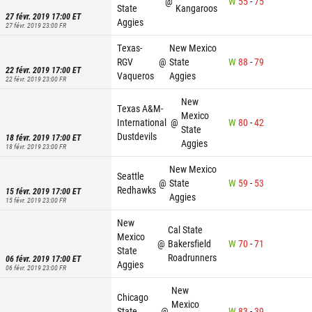
@
W
55
-
75
State
Kangaroos
27 févr. 2019 17:00
ET
Aggies
27 févr. 2019 23:00
FR
Texas-
New Mexico
RGV
@
State
W
88
-
79
22 févr. 2019 17:00
ET
Vaqueros
Aggies
22 févr. 2019 23:00
FR
New
Texas A&M-
Mexico
International
@
W
80
-
42
State
Dustdevils
18 févr. 2019 17:00
ET
Aggies
18 févr. 2019 23:00
FR
New Mexico
Seattle
@
State
W
59
-
53
Redhawks
15 févr. 2019 17:00
ET
Aggies
15 févr. 2019 23:00
FR
New
Cal State
Mexico
@
Bakersfield
W
70
-
71
State
Roadrunners
06 févr. 2019 17:00
ET
Aggies
06 févr. 2019 23:00
FR
New
Chicago
Mexico
State
@
W
83
-
39