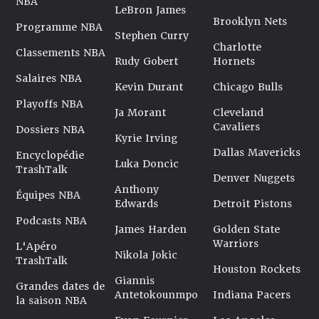
NBA
LeBron James
Brooklyn Nets
Programme NBA
Stephen Curry
Charlotte
Classements NBA
Rudy Gobert
Hornets
Salaires NBA
Kevin Durant
Chicago Bulls
Playoffs NBA
Ja Morant
Cleveland
Cavaliers
Dossiers NBA
Kyrie Irving
Dallas Mavericks
Encyclopédie
Luka Doncic
TrashTalk
Denver Nuggets
Anthony
Équipes NBA
Edwards
Detroit Pistons
Podcasts NBA
James Harden
Golden State
Warriors
L'Apéro
Nikola Jokic
TrashTalk
Houston Rockets
Giannis
Grandes dates de
Antetokounmpo
Indiana Pacers
la saison NBA