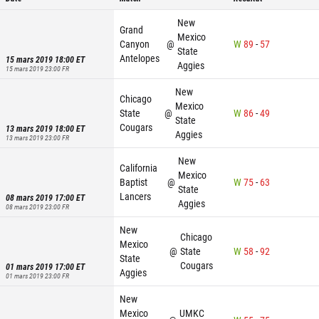
New
Grand
Mexico
Canyon
@
W
89
-
57
State
Antelopes
15 mars 2019 18:00
ET
Aggies
15 mars 2019 23:00
FR
New
Chicago
Mexico
State
@
W
86
-
49
State
Cougars
13 mars 2019 18:00
ET
Aggies
13 mars 2019 23:00
FR
New
California
Mexico
Baptist
@
W
75
-
63
State
Lancers
08 mars 2019 17:00
ET
Aggies
08 mars 2019 23:00
FR
New
Chicago
Mexico
@
State
W
58
-
92
State
Cougars
01 mars 2019 17:00
ET
Aggies
01 mars 2019 23:00
FR
New
Mexico
UMKC