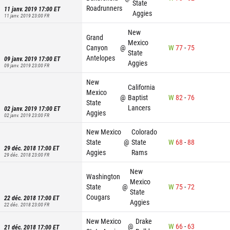
State
Roadrunners
11 janv. 2019 17:00
ET
Aggies
11 janv. 2019 23:00
FR
New
Grand
Mexico
Canyon
@
W
77
-
75
State
Antelopes
09 janv. 2019 17:00
ET
Aggies
09 janv. 2019 23:00
FR
New
California
Mexico
@
Baptist
W
82
-
76
State
Lancers
02 janv. 2019 17:00
ET
Aggies
02 janv. 2019 23:00
FR
New Mexico
Colorado
State
@
State
W
68
-
88
29 déc. 2018 17:00
ET
Aggies
Rams
29 déc. 2018 23:00
FR
New
Washington
Mexico
State
@
W
75
-
72
State
Cougars
22 déc. 2018 17:00
ET
Aggies
22 déc. 2018 23:00
FR
New Mexico
Drake
@
W
66
-
63
21 déc. 2018 17:00
ET