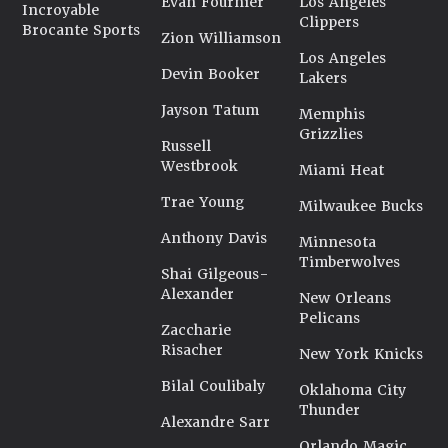
Evan Fournier
Los Angeles
Incroyable
Clippers
Brocante Sports
Zion Williamson
Los Angeles
Devin Booker
Lakers
Jayson Tatum
Memphis
Grizzlies
Russell
Westbrook
Miami Heat
Trae Young
Milwaukee Bucks
Anthony Davis
Minnesota
Timberwolves
Shai Gilgeous-
Alexander
New Orleans
Pelicans
Zaccharie
Risacher
New York Knicks
Bilal Coulibaly
Oklahoma City
Thunder
Alexandre Sarr
Orlando Magic