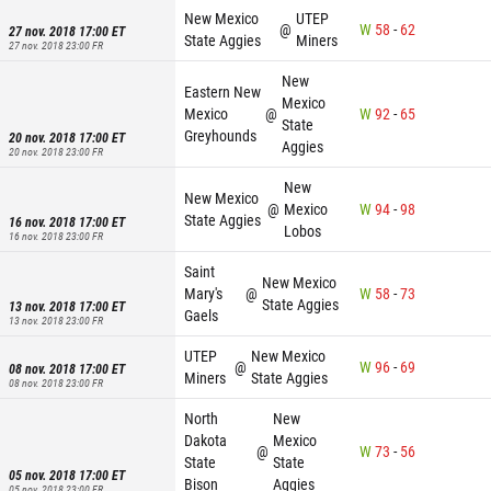
New Mexico
UTEP
@
W
58
-
62
27 nov. 2018 17:00
ET
State Aggies
Miners
27 nov. 2018 23:00
FR
New
Eastern New
Mexico
Mexico
@
W
92
-
65
State
Greyhounds
20 nov. 2018 17:00
ET
Aggies
20 nov. 2018 23:00
FR
New
New Mexico
@
Mexico
W
94
-
98
State Aggies
16 nov. 2018 17:00
ET
Lobos
16 nov. 2018 23:00
FR
Saint
New Mexico
Mary's
@
W
58
-
73
State Aggies
13 nov. 2018 17:00
ET
Gaels
13 nov. 2018 23:00
FR
UTEP
New Mexico
@
W
96
-
69
08 nov. 2018 17:00
ET
Miners
State Aggies
08 nov. 2018 23:00
FR
North
New
Dakota
Mexico
@
W
73
-
56
State
State
05 nov. 2018 17:00
ET
Bison
Aggies
05 nov. 2018 23:00
FR