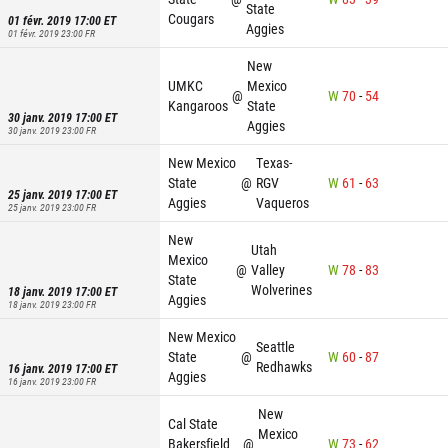
State
Cougars
01 févr. 2019 17:00
ET
Aggies
01 févr. 2019 23:00
FR
New
UMKC
Mexico
@
W
70
-
54
Kangaroos
State
30 janv. 2019 17:00
ET
Aggies
30 janv. 2019 23:00
FR
New Mexico
Texas-
State
@
RGV
W
61
-
63
25 janv. 2019 17:00
ET
Aggies
Vaqueros
25 janv. 2019 23:00
FR
New
Utah
Mexico
@
Valley
W
78
-
83
State
Wolverines
18 janv. 2019 17:00
ET
Aggies
18 janv. 2019 23:00
FR
New Mexico
Seattle
State
@
W
60
-
87
Redhawks
16 janv. 2019 17:00
ET
Aggies
16 janv. 2019 23:00
FR
New
Cal State
Mexico
Bakersfield
@
W
73
-
62