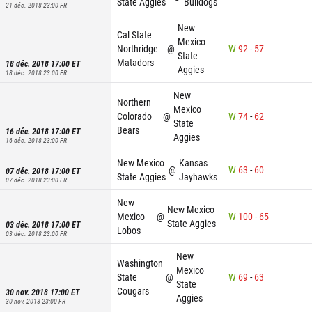
State Aggies
Bulldogs
21 déc. 2018 23:00
FR
New
Cal State
Mexico
Northridge
@
W
92
-
57
State
Matadors
18 déc. 2018 17:00
ET
Aggies
18 déc. 2018 23:00
FR
New
Northern
Mexico
Colorado
@
W
74
-
62
State
Bears
16 déc. 2018 17:00
ET
Aggies
16 déc. 2018 23:00
FR
New Mexico
Kansas
@
W
63
-
60
07 déc. 2018 17:00
ET
State Aggies
Jayhawks
07 déc. 2018 23:00
FR
New
New Mexico
Mexico
@
W
100
-
65
State Aggies
03 déc. 2018 17:00
ET
Lobos
03 déc. 2018 23:00
FR
New
Washington
Mexico
State
@
W
69
-
63
State
Cougars
30 nov. 2018 17:00
ET
Aggies
30 nov. 2018 23:00
FR