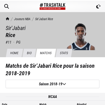
TrashTalk Actu NBA
Joueurs NBA
Sir'Jabari
Rice
Sir'Jabari
Rice
#
11
·
PG
HOME
BIO
MATCHS
STATS
Matchs de
Sir’Jabari Rice
pour la saison
2018-2019
Saison 2018-19
NCAA
Date
Match
Résultat