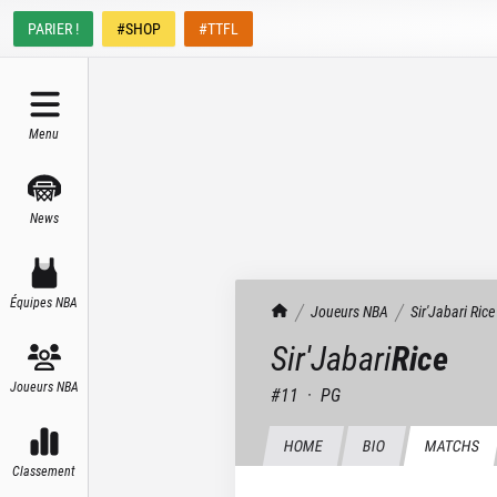
PARIER !
#SHOP
#TTFL
Menu
News
Équipes NBA
TrashTalk Actu NBA
Joueurs NBA
Sir'Jabari
Rice
Sir'Jabari
Rice
Joueurs NBA
#
11
·
PG
HOME
BIO
MATCHS
Classement