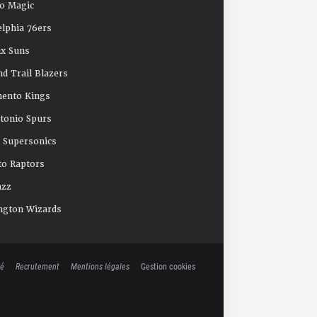
o Magic
elphia 76ers
x Suns
nd Trail Blazers
mento Kings
tonio Spurs
e Supersonics
o Raptors
azz
ngton Wizards
té
Recrutement
Mentions légales
Gestion cookies