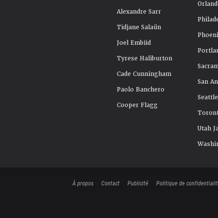
Orland
Alexandre Sarr
Philad
Tidjane Salaün
Phoeni
Joel Embiid
Portla
Tyrese Haliburton
Sacra
Cade Cunningham
San An
Paolo Banchero
Seattl
Cooper Flagg
Toront
Utah J
Washi
À propos
Contact
Publicité
Politique de confidentiali