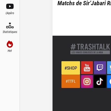
Matchs de
Sir’Jabari R
L'Apéro
Statistiques
Hot
#SHOP
#TTFL