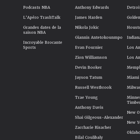
Podcasts NBA
Anthony Edwards
Detroi
L'Apéro TrashTalk
James Harden
Golden
Grandes dates de la
Nikola Jokic
Houst
saison NBA
Giannis Antetokounmpo
Indian
Incroyable Brocante
Sports
Evan Fournier
Los An
Zion Williamson
Los An
Devin Booker
Memphi
Jayson Tatum
Miami
Russell Westbrook
Milwa
Trae Young
Minne
Timbe
Anthony Davis
New Or
Shai Gilgeous-Alexander
New Y
Zaccharie Risacher
Oklah
Bilal Coulibaly