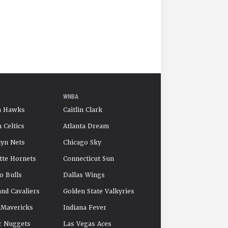
WNBA
a Hawks
Caitlin Clark
 Celtics
Atlanta Dream
yn Nets
Chicago Sky
tte Hornets
Connecticut Sun
o Bulls
Dallas Wings
and Cavaliers
Golden State Valkyries
 Mavericks
Indiana Fever
r Nuggets
Las Vegas Aces