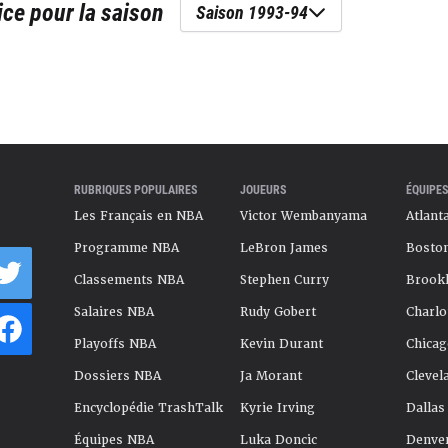
ice
pour la saison
Saison 1993-94
RUBRIQUES POPULAIRES
JOUEURS
ÉQUIPES
Les Français en NBA
Victor Wembanyama
Atlant
Programme NBA
LeBron James
Boston
Classements NBA
Stephen Curry
Brookl
Salaires NBA
Rudy Gobert
Charlo
Playoffs NBA
Kevin Durant
Chicag
Dossiers NBA
Ja Morant
Clevel
Encyclopédie TrashTalk
Kyrie Irving
Dallas
Équipes NBA
Luka Doncic
Denve