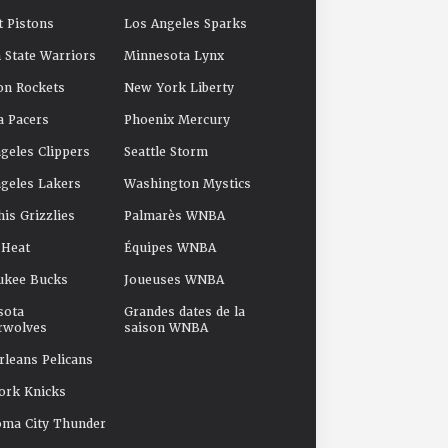
t Pistons
Los Angeles Sparks
 State Warriors
Minnesota Lynx
on Rockets
New York Liberty
a Pacers
Phoenix Mercury
geles Clippers
Seattle Storm
geles Lakers
Washington Mystics
s Grizzlies
Palmarès WNBA
 Heat
Équipes WNBA
ukee Bucks
Joueuses WNBA
sota
Grandes dates de la
rwolves
saison WNBA
leans Pelicans
ork Knicks
oma City Thunder