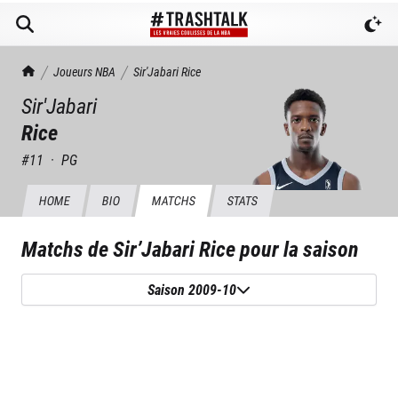
TrashTalk Actu NBA
Joueurs NBA
Sir'Jabari
Rice
Sir'Jabari
Rice
#
11
·
PG
HOME
BIO
MATCHS
STATS
Matchs de
Sir’Jabari Rice
pour la saison
Saison 2009-10