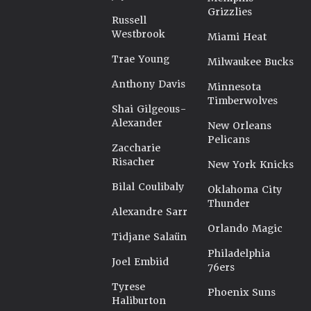
Grizzlies
Russell
Westbrook
Miami Heat
Trae Young
Milwaukee Bucks
Anthony Davis
Minnesota
Timberwolves
Shai Gilgeous-
Alexander
New Orleans
Pelicans
Zaccharie
Risacher
New York Knicks
Bilal Coulibaly
Oklahoma City
Thunder
Alexandre Sarr
Orlando Magic
Tidjane Salaün
Philadelphia
Joel Embiid
76ers
Tyrese
Phoenix Suns
Haliburton