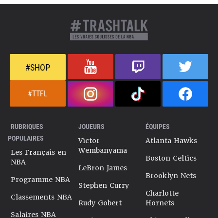
#SHOP
#TTFL
RUBRIQUES
JOUEURS
ÉQUIPES
POPULAIRES
Victor
Atlanta Hawks
Wembanyama
Les Français en
Boston Celtics
NBA
LeBron James
Brooklyn Nets
Programme NBA
Stephen Curry
Charlotte
Classements NBA
Rudy Gobert
Hornets
Salaires NBA