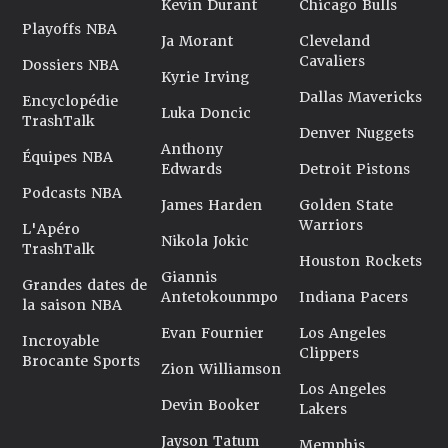
Kevin Durant
Chicago Bulls
Playoffs NBA
Ja Morant
Cleveland
Cavaliers
Dossiers NBA
Kyrie Irving
Dallas Mavericks
Encyclopédie
Luka Doncic
TrashTalk
Denver Nuggets
Anthony
Équipes NBA
Edwards
Detroit Pistons
Podcasts NBA
James Harden
Golden State
Warriors
L'Apéro
Nikola Jokic
TrashTalk
Houston Rockets
Giannis
Grandes dates de
Antetokounmpo
Indiana Pacers
la saison NBA
Evan Fournier
Los Angeles
Incroyable
Clippers
Brocante Sports
Zion Williamson
Los Angeles
Devin Booker
Lakers
Jayson Tatum
Memphis