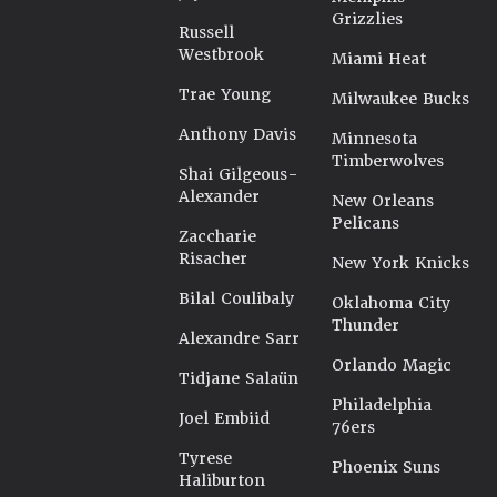
Grizzlies
Russell
Westbrook
Miami Heat
Trae Young
Milwaukee Bucks
Anthony Davis
Minnesota
Timberwolves
Shai Gilgeous-
Alexander
New Orleans
Pelicans
Zaccharie
Risacher
New York Knicks
Bilal Coulibaly
Oklahoma City
Thunder
Alexandre Sarr
Orlando Magic
Tidjane Salaün
Philadelphia
Joel Embiid
76ers
Tyrese
Phoenix Suns
Haliburton