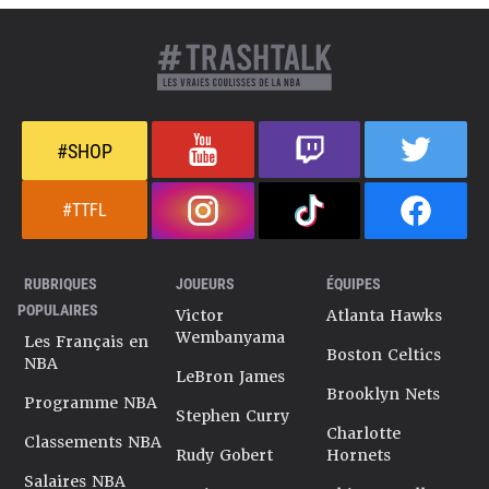
#SHOP
#TTFL
RUBRIQUES
JOUEURS
ÉQUIPES
POPULAIRES
Victor
Atlanta Hawks
Wembanyama
Les Français en
Boston Celtics
NBA
LeBron James
Brooklyn Nets
Programme NBA
Stephen Curry
Charlotte
Classements NBA
Rudy Gobert
Hornets
Salaires NBA