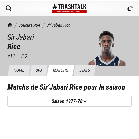
TrashTalk Actu NBA
Joueurs NBA
Sir'Jabari
Rice
Sir'Jabari
Rice
#
11
·
PG
HOME
BIO
MATCHS
STATS
Matchs de
Sir’Jabari Rice
pour la saison
Saison 1977-78