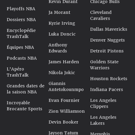
Kevin Durant
Chicago Bulls
Playoffs NBA
Ja Morant
Cleveland
Cavaliers
Dossiers NBA
Kyrie Irving
Dallas Mavericks
Encyclopédie
Luka Doncic
TrashTalk
Denver Nuggets
Anthony
Équipes NBA
Edwards
Detroit Pistons
Podcasts NBA
James Harden
Golden State
Warriors
L'Apéro
Nikola Jokic
TrashTalk
Houston Rockets
Giannis
Grandes dates de
Antetokounmpo
Indiana Pacers
la saison NBA
Evan Fournier
Los Angeles
Incroyable
Clippers
Brocante Sports
Zion Williamson
Los Angeles
Devin Booker
Lakers
Jayson Tatum
Memphis