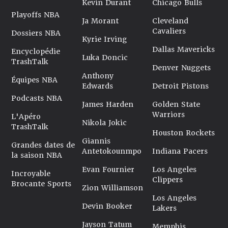
Kevin Durant
Chicago Bulls
Playoffs NBA
Ja Morant
Cleveland
Cavaliers
Dossiers NBA
Kyrie Irving
Dallas Mavericks
Encyclopédie
Luka Doncic
TrashTalk
Denver Nuggets
Anthony
Équipes NBA
Edwards
Detroit Pistons
Podcasts NBA
James Harden
Golden State
Warriors
L'Apéro
Nikola Jokic
TrashTalk
Houston Rockets
Giannis
Grandes dates de
Antetokounmpo
Indiana Pacers
la saison NBA
Evan Fournier
Los Angeles
Incroyable
Clippers
Brocante Sports
Zion Williamson
Los Angeles
Devin Booker
Lakers
Jayson Tatum
Memphis