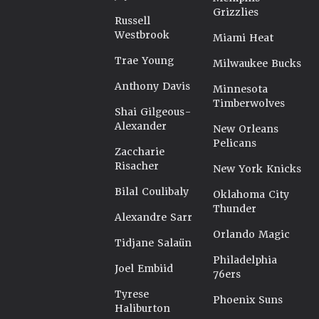
Grizzlies
Russell
Westbrook
Miami Heat
Trae Young
Milwaukee Bucks
Anthony Davis
Minnesota
Timberwolves
Shai Gilgeous-
Alexander
New Orleans
Pelicans
Zaccharie
Risacher
New York Knicks
Bilal Coulibaly
Oklahoma City
Thunder
Alexandre Sarr
Orlando Magic
Tidjane Salaün
Philadelphia
Joel Embiid
76ers
Tyrese
Phoenix Suns
Haliburton