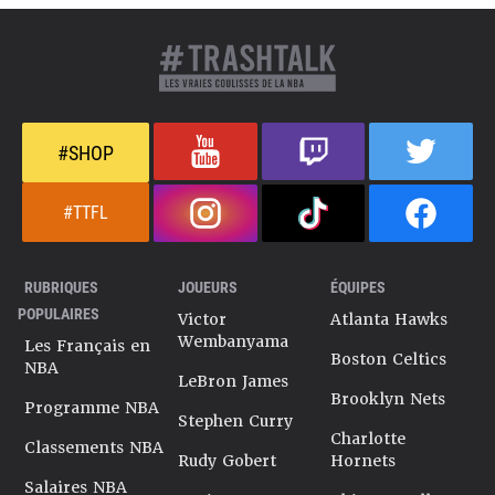
#SHOP
#TTFL
RUBRIQUES
JOUEURS
ÉQUIPES
POPULAIRES
Victor
Atlanta Hawks
Wembanyama
Les Français en
Boston Celtics
NBA
LeBron James
Brooklyn Nets
Programme NBA
Stephen Curry
Charlotte
Classements NBA
Rudy Gobert
Hornets
Salaires NBA