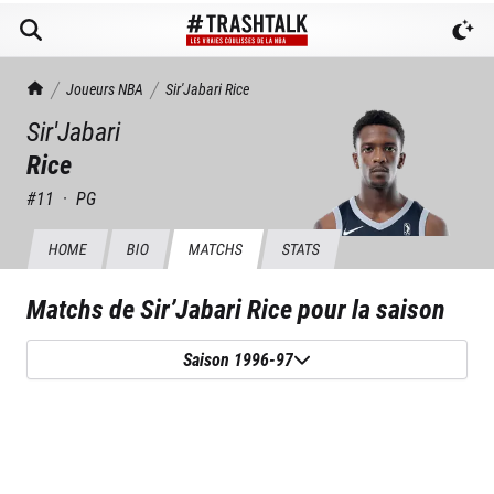
TrashTalk Actu NBA
Joueurs NBA
Sir'Jabari
Rice
Sir'Jabari
Rice
#
11
·
PG
HOME
BIO
MATCHS
STATS
Matchs de
Sir’Jabari Rice
pour la saison
Saison 1996-97