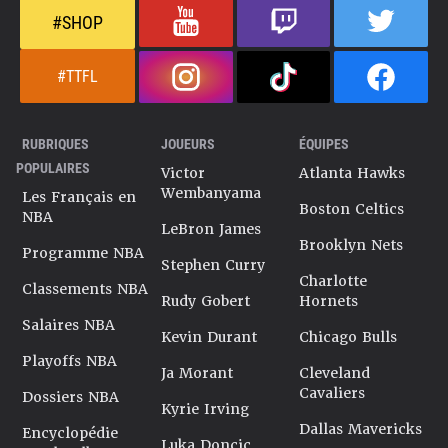
#SHOP
#TTFL
RUBRIQUES
JOUEURS
ÉQUIPES
POPULAIRES
Victor
Atlanta Hawks
Wembanyama
Les Français en
Boston Celtics
NBA
LeBron James
Brooklyn Nets
Programme NBA
Stephen Curry
Charlotte
Classements NBA
Rudy Gobert
Hornets
Salaires NBA
Kevin Durant
Chicago Bulls
Playoffs NBA
Ja Morant
Cleveland
Cavaliers
Dossiers NBA
Kyrie Irving
Dallas Mavericks
Encyclopédie
Luka Doncic