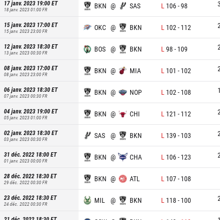
17 janv. 2023 19:00
ET
BKN
@
SAS
L
106
-
98
18 janv. 2023 01:00
FR
15 janv. 2023 17:00
ET
OKC
@
BKN
L
102
-
112
15 janv. 2023 23:00
FR
12 janv. 2023 18:30
ET
BOS
@
BKN
L
98
-
109
13 janv. 2023 00:30
FR
08 janv. 2023 17:00
ET
BKN
@
MIA
L
101
-
102
08 janv. 2023 23:00
FR
06 janv. 2023 18:30
ET
BKN
@
NOP
L
102
-
108
07 janv. 2023 00:30
FR
04 janv. 2023 19:00
ET
BKN
@
CHI
L
121
-
112
05 janv. 2023 01:00
FR
02 janv. 2023 18:30
ET
SAS
@
BKN
L
139
-
103
03 janv. 2023 00:30
FR
31 déc. 2022 18:00
ET
BKN
@
CHA
L
106
-
123
01 janv. 2023 00:00
FR
28 déc. 2022 18:30
ET
BKN
@
ATL
L
107
-
108
29 déc. 2022 00:30
FR
23 déc. 2022 18:30
ET
MIL
@
BKN
L
118
-
100
24 déc. 2022 00:30
FR
21 déc. 2022 18:30
ET