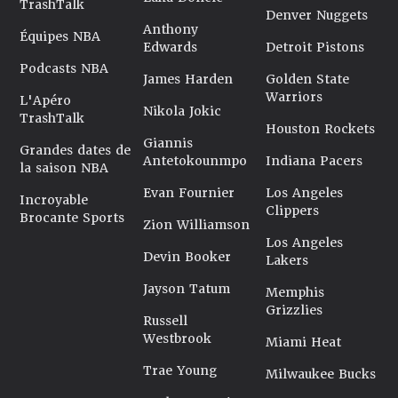
TrashTalk
Denver Nuggets
Anthony
Équipes NBA
Edwards
Detroit Pistons
Podcasts NBA
James Harden
Golden State
Warriors
L'Apéro
Nikola Jokic
TrashTalk
Houston Rockets
Giannis
Grandes dates de
Antetokounmpo
Indiana Pacers
la saison NBA
Evan Fournier
Los Angeles
Incroyable
Clippers
Brocante Sports
Zion Williamson
Los Angeles
Devin Booker
Lakers
Jayson Tatum
Memphis
Grizzlies
Russell
Westbrook
Miami Heat
Trae Young
Milwaukee Bucks