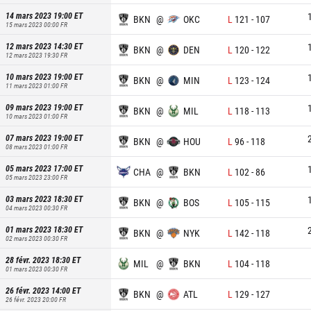
14 mars 2023 19:00
ET
BKN
@
OKC
L
121
-
107
15 mars 2023 00:00
FR
12 mars 2023 14:30
ET
BKN
@
DEN
L
120
-
122
12 mars 2023 19:30
FR
10 mars 2023 19:00
ET
BKN
@
MIN
L
123
-
124
11 mars 2023 01:00
FR
09 mars 2023 19:00
ET
BKN
@
MIL
L
118
-
113
10 mars 2023 01:00
FR
07 mars 2023 19:00
ET
BKN
@
HOU
L
96
-
118
08 mars 2023 01:00
FR
05 mars 2023 17:00
ET
CHA
@
BKN
L
102
-
86
05 mars 2023 23:00
FR
03 mars 2023 18:30
ET
BKN
@
BOS
L
105
-
115
04 mars 2023 00:30
FR
01 mars 2023 18:30
ET
BKN
@
NYK
L
142
-
118
02 mars 2023 00:30
FR
28 févr. 2023 18:30
ET
MIL
@
BKN
L
104
-
118
01 mars 2023 00:30
FR
26 févr. 2023 14:00
ET
BKN
@
ATL
L
129
-
127
26 févr. 2023 20:00
FR