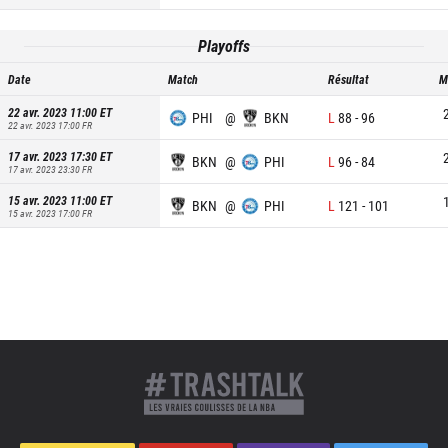
Playoffs
Date
Match
Résultat
M
22 avr. 2023 11:00
ET
PHI
@
BKN
L
88
-
96
22 avr. 2023 17:00
FR
17 avr. 2023 17:30
ET
BKN
@
PHI
L
96
-
84
17 avr. 2023 23:30
FR
15 avr. 2023 11:00
ET
BKN
@
PHI
L
121
-
101
15 avr. 2023 17:00
FR