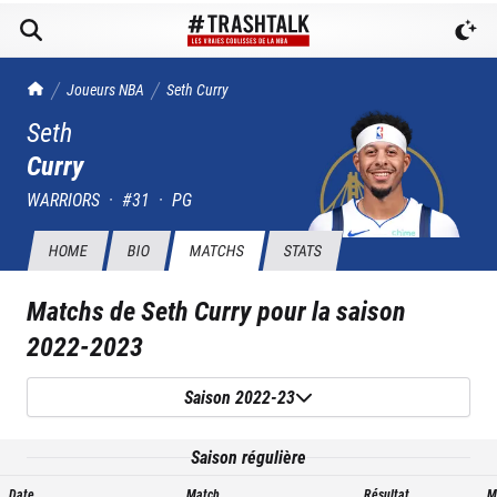
TrashTalk Actu NBA
Joueurs NBA
Seth
Curry
Seth
Curry
WARRIORS
·
#
31
·
PG
HOME
BIO
MATCHS
STATS
Matchs de
Seth Curry
pour la saison
2022-2023
Saison 2022-23
Saison régulière
Date
Match
Résultat
M