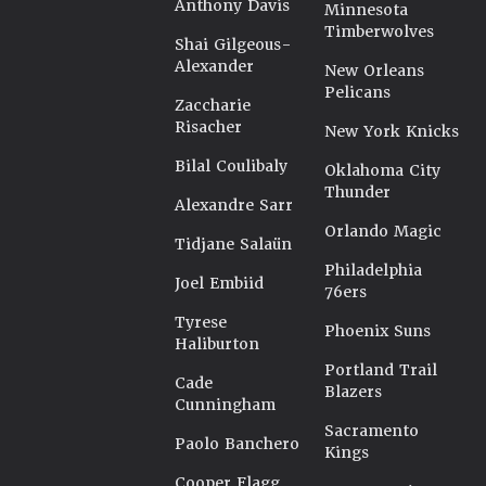
Anthony Davis
Minnesota
Timberwolves
Shai Gilgeous-
Alexander
New Orleans
Pelicans
Zaccharie
Risacher
New York Knicks
Bilal Coulibaly
Oklahoma City
Thunder
Alexandre Sarr
Orlando Magic
Tidjane Salaün
Philadelphia
Joel Embiid
76ers
Tyrese
Phoenix Suns
Haliburton
Portland Trail
Cade
Blazers
Cunningham
Sacramento
Paolo Banchero
Kings
Cooper Flagg