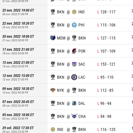
27 nov. 2022 20:00
FR
25 nov. 2022 19:00
ET
BKN
@
IND
L
128
-
117
26 nov. 2022 01:00
FR
22 nov. 2022 18:30
ET
BKN
@
PHI
L
115
-
106
23 nov. 2022 00:30
FR
20 nov. 2022 18:00
ET
MEM
@
BKN
L
127
-
115
21 nov. 2022 00:00
FR
17 nov. 2022 21:00
ET
BKN
@
POR
L
107
-
109
18 nov. 2022 03:00
FR
15 nov. 2022 21:00
ET
BKN
@
SAC
L
153
-
121
16 nov. 2022 03:00
FR
12 nov. 2022 15:00
ET
BKN
@
LAC
L
95
-
110
12 nov. 2022 21:00
FR
09 nov. 2022 18:30
ET
NYK
@
BKN
L
112
-
85
10 nov. 2022 00:30
FR
07 nov. 2022 20:45
ET
BKN
@
DAL
L
96
-
94
08 nov. 2022 02:45
FR
05 nov. 2022 18:00
ET
BKN
@
CHA
L
94
-
98
05 nov. 2022 23:00
FR
29 oct. 2022 17:30
ET
IND
@
BKN
L
116
-
125
29 oct. 2022 23:30
FR