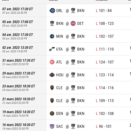
07 avr. 2023 17:30
ET
ORL
@
BKN
L
101
-
84
07 avr. 2023 23:30
FR
05 avr. 2023 17:00
ET
BKN
@
DET
L
108
-
123
05 avr. 2023 23:00
FR
04 avr. 2023 17:30
ET
MIN
@
BKN
L
102
-
107
04 avr. 2023 23:30
FR
02 avr. 2023 13:30
ET
UTA
@
BKN
L
111
-
110
02 avr. 2023 19:30
FR
31 mars 2023 17:30
ET
ATL
@
BKN
L
124
-
107
31 mars 2023 23:30
FR
29 mars 2023 17:30
ET
HOU
@
BKN
L
123
-
114
29 mars 2023 23:30
FR
23 mars 2023 18:30
ET
CLE
@
BKN
L
114
-
116
23 mars 2023 23:30
FR
21 mars 2023 18:30
ET
CLE
@
BKN
L
109
-
115
21 mars 2023 23:30
FR
19 mars 2023 14:30
ET
DEN
@
BKN
L
102
-
108
19 mars 2023 19:30
FR
16 mars 2023 18:30
ET
SAC
@
BKN
L
96
-
101
16 mars 2023 23:30
FR