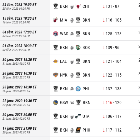
24 févr. 2023 19:00
ET
BKN
@
CHI
L
131
-
87
25 févr. 2023 01:00
FR
15 févr. 2023 18:30
ET
MIA
@
BKN
L
116
-
105
16 févr. 2023 00:30
FR
04 févr. 2023 17:00
ET
WAS
@
BKN
L
125
-
123
04 févr. 2023 23:00
FR
01 févr. 2023 18:30
ET
BKN
@
BOS
L
139
-
96
02 févr. 2023 00:30
FR
30 janv. 2023 18:30
ET
LAL
@
BKN
L
121
-
104
31 janv. 2023 00:30
FR
28 janv. 2023 16:30
ET
NYK
@
BKN
L
122
-
115
28 janv. 2023 22:30
FR
25 janv. 2023 18:30
ET
BKN
@
PHI
L
137
-
133
26 janv. 2023 00:30
FR
22 janv. 2023 19:30
ET
GSW
vs
BKN
L
116
-
120
23 janv. 2023 01:30
FR
20 janv. 2023 20:00
ET
BKN
@
UTA
L
106
-
117
21 janv. 2023 02:00
FR
19 janv. 2023 21:00
ET
BKN
@
PHX
L
117
-
112
20 janv. 2023 03:00
FR