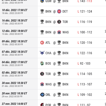
GSW
@
BKN
L
143
-
113
22 déc. 2022 00:30
FR
18 déc. 2022 17:00
ET
BKN
@
DET
L
121
-
124
18 déc. 2022 23:00
FR
16 déc. 2022 18:30
ET
BKN
@
TOR
L
116
-
119
17 déc. 2022 00:30
FR
12 déc. 2022 18:00
ET
BKN
@
WAS
L
100
-
112
13 déc. 2022 00:00
FR
09 déc. 2022 18:30
ET
ATL
@
BKN
L
120
-
116
10 déc. 2022 00:30
FR
07 déc. 2022 18:30
ET
CHA
@
BKN
L
122
-
116
08 déc. 2022 00:30
FR
04 déc. 2022 17:00
ET
BOS
@
BKN
L
92
-
103
04 déc. 2022 23:00
FR
02 déc. 2022 18:30
ET
TOR
@
BKN
L
114
-
105
03 déc. 2022 00:30
FR
30 nov. 2022 18:30
ET
WAS
@
BKN
L
113
-
107
01 déc. 2022 00:30
FR
28 nov. 2022 18:30
ET
ORL
@
BKN
L
109
-
102
29 nov. 2022 00:30
FR
27 nov. 2022 14:00
ET
POR
@
BKN
L
111
-
97