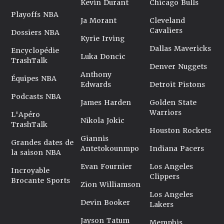
Kevin Durant
Chicago Bulls
Playoffs NBA
Ja Morant
Cleveland
Cavaliers
Dossiers NBA
Kyrie Irving
Dallas Mavericks
Encyclopédie
Luka Doncic
TrashTalk
Denver Nuggets
Anthony
Équipes NBA
Edwards
Detroit Pistons
Podcasts NBA
James Harden
Golden State
Warriors
L'Apéro
Nikola Jokic
TrashTalk
Houston Rockets
Giannis
Grandes dates de
Antetokounmpo
Indiana Pacers
la saison NBA
Evan Fournier
Los Angeles
Incroyable
Clippers
Brocante Sports
Zion Williamson
Los Angeles
Devin Booker
Lakers
Jayson Tatum
Memphis