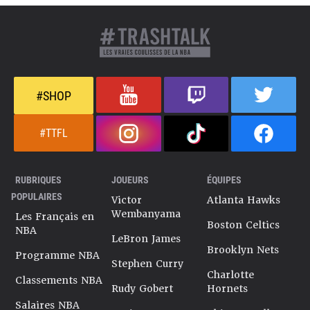
#SHOP
#TTFL
RUBRIQUES
JOUEURS
ÉQUIPES
POPULAIRES
Victor
Atlanta Hawks
Wembanyama
Les Français en
Boston Celtics
NBA
LeBron James
Brooklyn Nets
Programme NBA
Stephen Curry
Charlotte
Classements NBA
Rudy Gobert
Hornets
Salaires NBA