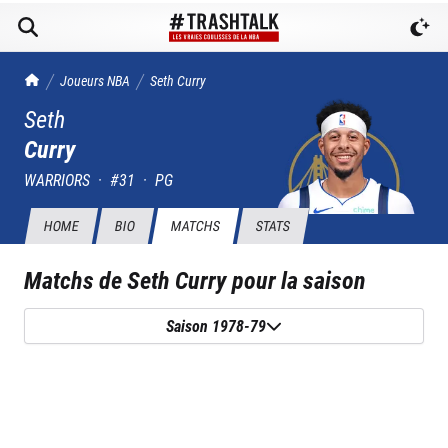
TrashTalk Actu NBA
Joueurs NBA
Seth
Curry
Seth
Curry
WARRIORS
·
#
31
·
PG
HOME
BIO
MATCHS
STATS
Matchs de
Seth Curry
pour la saison
Saison 1978-79