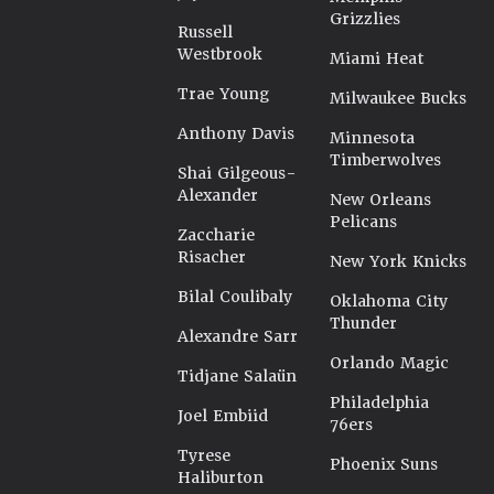
Grizzlies
Russell
Westbrook
Miami Heat
Trae Young
Milwaukee Bucks
Anthony Davis
Minnesota
Timberwolves
Shai Gilgeous-
Alexander
New Orleans
Pelicans
Zaccharie
Risacher
New York Knicks
Bilal Coulibaly
Oklahoma City
Thunder
Alexandre Sarr
Orlando Magic
Tidjane Salaün
Philadelphia
Joel Embiid
76ers
Tyrese
Phoenix Suns
Haliburton