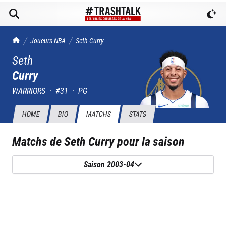
TrashTalk Actu NBA
Joueurs NBA
Seth
Curry
Seth
Curry
WARRIORS
·
#
31
·
PG
HOME
BIO
MATCHS
STATS
Matchs de
Seth Curry
pour la saison
Saison 2003-04