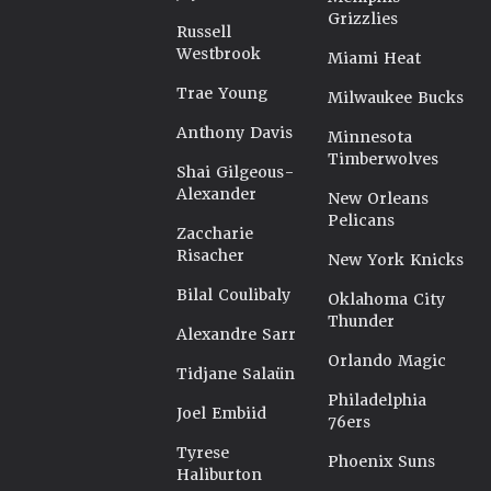
Grizzlies
Russell
Westbrook
Miami Heat
Trae Young
Milwaukee Bucks
Anthony Davis
Minnesota
Timberwolves
Shai Gilgeous-
Alexander
New Orleans
Pelicans
Zaccharie
Risacher
New York Knicks
Bilal Coulibaly
Oklahoma City
Thunder
Alexandre Sarr
Orlando Magic
Tidjane Salaün
Philadelphia
Joel Embiid
76ers
Tyrese
Phoenix Suns
Haliburton