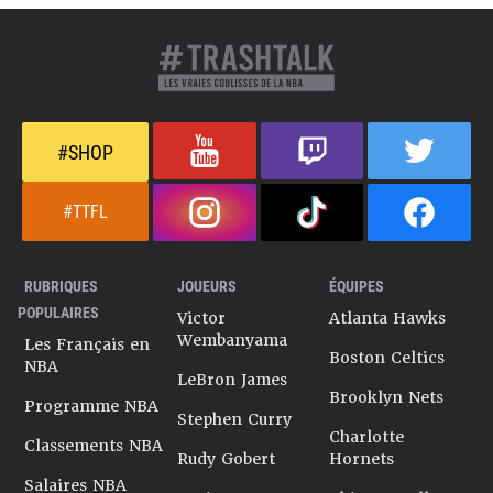
#SHOP
#TTFL
RUBRIQUES
JOUEURS
ÉQUIPES
POPULAIRES
Victor
Atlanta Hawks
Wembanyama
Les Français en
Boston Celtics
NBA
LeBron James
Brooklyn Nets
Programme NBA
Stephen Curry
Charlotte
Classements NBA
Rudy Gobert
Hornets
Salaires NBA