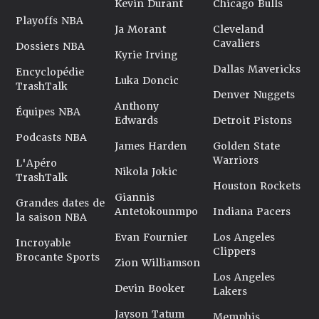
Kevin Durant
Chicago Bulls
Playoffs NBA
Ja Morant
Cleveland
Cavaliers
Dossiers NBA
Kyrie Irving
Dallas Mavericks
Encyclopédie
Luka Doncic
TrashTalk
Denver Nuggets
Anthony
Équipes NBA
Edwards
Detroit Pistons
Podcasts NBA
James Harden
Golden State
Warriors
L'Apéro
Nikola Jokic
TrashTalk
Houston Rockets
Giannis
Grandes dates de
Antetokounmpo
Indiana Pacers
la saison NBA
Evan Fournier
Los Angeles
Incroyable
Clippers
Brocante Sports
Zion Williamson
Los Angeles
Devin Booker
Lakers
Jayson Tatum
Memphis