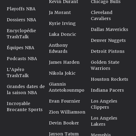
Kevin Durant
Chicago Bulls
Playoffs NBA
Ja Morant
Cleveland
Cavaliers
Dossiers NBA
Kyrie Irving
Dallas Mavericks
Encyclopédie
Luka Doncic
TrashTalk
Denver Nuggets
Anthony
Équipes NBA
Edwards
Detroit Pistons
Podcasts NBA
James Harden
Golden State
Warriors
L'Apéro
Nikola Jokic
TrashTalk
Houston Rockets
Giannis
Grandes dates de
Antetokounmpo
Indiana Pacers
la saison NBA
Evan Fournier
Los Angeles
Incroyable
Clippers
Brocante Sports
Zion Williamson
Los Angeles
Devin Booker
Lakers
Jayson Tatum
Memphis