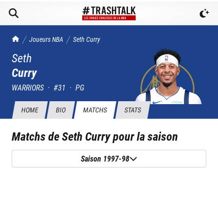
TrashTalk Actu NBA
Joueurs NBA
Seth
Curry
Seth
Curry
WARRIORS
·
#
31
·
PG
HOME
BIO
MATCHS
STATS
Matchs de
Seth Curry
pour la saison
Saison 1997-98