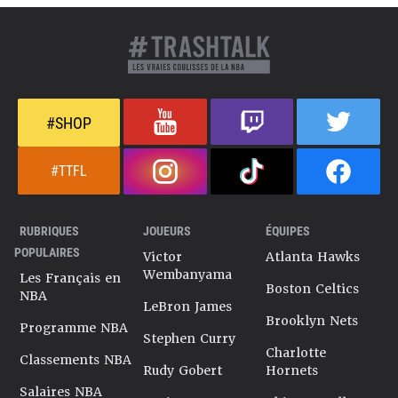
#SHOP
#TTFL
RUBRIQUES
JOUEURS
ÉQUIPES
POPULAIRES
Victor
Atlanta Hawks
Wembanyama
Les Français en
Boston Celtics
NBA
LeBron James
Brooklyn Nets
Programme NBA
Stephen Curry
Charlotte
Classements NBA
Rudy Gobert
Hornets
Salaires NBA