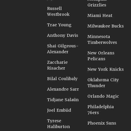
Grizzlies
Russell
Westbrook
Miami Heat
Trae Young
Milwaukee Bucks
Anthony Davis
Minnesota
Timberwolves
Shai Gilgeous-
Alexander
New Orleans
Pelicans
Zaccharie
Risacher
New York Knicks
Bilal Coulibaly
Oklahoma City
Thunder
Alexandre Sarr
Orlando Magic
Tidjane Salaün
Philadelphia
Joel Embiid
76ers
Tyrese
Phoenix Suns
Haliburton