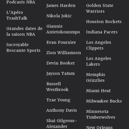
Podcasts NBA
James Harden
Golden State
Warriors
L'Apéro
Nikola Jokic
TrashTalk
Houston Rockets
Giannis
Grandes dates de
Antetokounmpo
Indiana Pacers
la saison NBA
Evan Fournier
Los Angeles
Incroyable
Clippers
Brocante Sports
Zion Williamson
Los Angeles
Devin Booker
Lakers
Jayson Tatum
Memphis
Grizzlies
Russell
Westbrook
Miami Heat
Trae Young
Milwaukee Bucks
Anthony Davis
Minnesota
Timberwolves
Shai Gilgeous-
Alexander
New Orleans