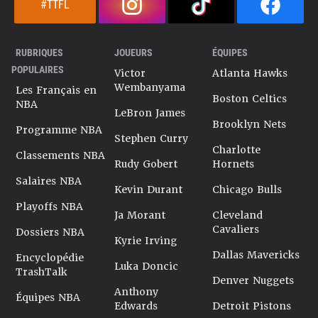
#TTFL
RUBRIQUES
JOUEURS
ÉQUIPES
POPULAIRES
Victor
Atlanta Hawks
Wembanyama
Les Français en
Boston Celtics
NBA
LeBron James
Brooklyn Nets
Programme NBA
Stephen Curry
Charlotte
Classements NBA
Rudy Gobert
Hornets
Salaires NBA
Kevin Durant
Chicago Bulls
Playoffs NBA
Ja Morant
Cleveland
Cavaliers
Dossiers NBA
Kyrie Irving
Dallas Mavericks
Encyclopédie
Luka Doncic
TrashTalk
Denver Nuggets
Anthony
Équipes NBA
Edwards
Detroit Pistons