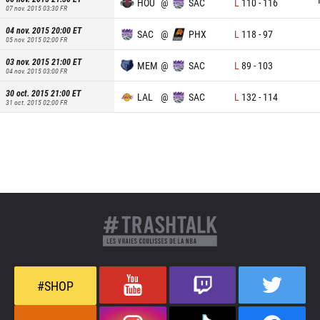
HOU
@
SAC
L
110
-
116
07 nov. 2015 03:30
FR
04 nov. 2015 20:00
ET
SAC
@
PHX
L
118
-
97
05 nov. 2015 02:00
FR
03 nov. 2015 21:00
ET
MEM
@
SAC
L
89
-
103
04 nov. 2015 03:00
FR
30 oct. 2015 21:00
ET
LAL
@
SAC
L
132
-
114
31 oct. 2015 02:00
FR
#SHOP