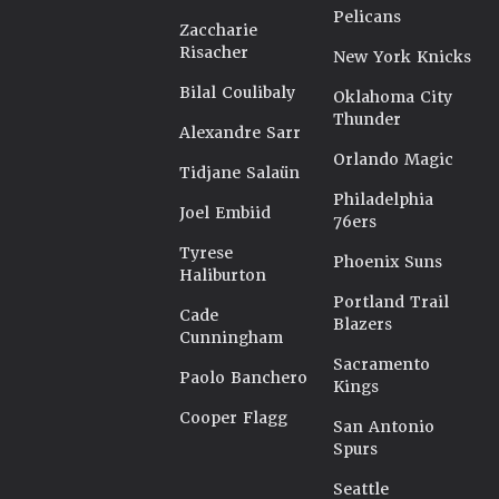
Pelicans
Zaccharie
Risacher
New York Knicks
Bilal Coulibaly
Oklahoma City
Thunder
Alexandre Sarr
Orlando Magic
Tidjane Salaün
Philadelphia
Joel Embiid
76ers
Tyrese
Phoenix Suns
Haliburton
Portland Trail
Cade
Blazers
Cunningham
Sacramento
Paolo Banchero
Kings
Cooper Flagg
San Antonio
Spurs
Seattle