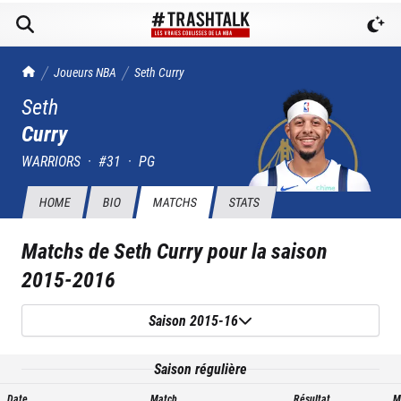
TrashTalk Actu NBA
Joueurs NBA
Seth
Curry
Seth
Curry
WARRIORS
·
#
31
·
PG
HOME
BIO
MATCHS
STATS
Matchs de
Seth Curry
pour la saison
2015-2016
Saison 2015-16
Saison régulière
Date
Match
Résultat
M