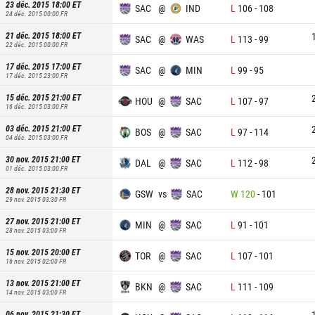
23 déc. 2015 18:00
ET
SAC
@
IND
L
106
-
108
24 déc. 2015 00:00
FR
21 déc. 2015 18:00
ET
SAC
@
WAS
L
113
-
99
22 déc. 2015 00:00
FR
17 déc. 2015 17:00
ET
SAC
@
MIN
L
99
-
95
17 déc. 2015 23:00
FR
15 déc. 2015 21:00
ET
HOU
@
SAC
L
107
-
97
16 déc. 2015 03:00
FR
03 déc. 2015 21:00
ET
BOS
@
SAC
L
97
-
114
04 déc. 2015 03:00
FR
30 nov. 2015 21:00
ET
DAL
@
SAC
L
112
-
98
01 déc. 2015 03:00
FR
28 nov. 2015 21:30
ET
GSW
vs
SAC
W
120
-
101
29 nov. 2015 03:30
FR
27 nov. 2015 21:00
ET
MIN
@
SAC
L
91
-
101
28 nov. 2015 03:00
FR
15 nov. 2015 20:00
ET
TOR
@
SAC
L
107
-
101
16 nov. 2015 02:00
FR
13 nov. 2015 21:00
ET
BKN
@
SAC
L
111
-
109
14 nov. 2015 03:00
FR
06 nov. 2015 21:30
ET