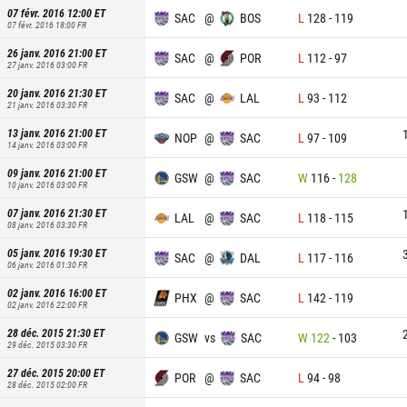
07 févr. 2016 12:00
ET
SAC
@
BOS
L
128
-
119
07 févr. 2016 18:00
FR
26 janv. 2016 21:00
ET
SAC
@
POR
L
112
-
97
27 janv. 2016 03:00
FR
20 janv. 2016 21:30
ET
SAC
@
LAL
L
93
-
112
21 janv. 2016 03:30
FR
13 janv. 2016 21:00
ET
NOP
@
SAC
L
97
-
109
14 janv. 2016 03:00
FR
09 janv. 2016 21:00
ET
GSW
@
SAC
W
116
-
128
10 janv. 2016 03:00
FR
07 janv. 2016 21:30
ET
LAL
@
SAC
L
118
-
115
08 janv. 2016 03:30
FR
05 janv. 2016 19:30
ET
SAC
@
DAL
L
117
-
116
06 janv. 2016 01:30
FR
02 janv. 2016 16:00
ET
PHX
@
SAC
L
142
-
119
02 janv. 2016 22:00
FR
28 déc. 2015 21:30
ET
GSW
vs
SAC
W
122
-
103
29 déc. 2015 03:30
FR
27 déc. 2015 20:00
ET
POR
@
SAC
L
94
-
98
28 déc. 2015 02:00
FR