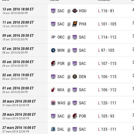
13 avr. 2016 18:00
ET
SAC
@
HOU
L
116
-
81
14 avr. 2016 00:00
FR
11 avr. 2016 20:00
ET
SAC
@
PHX
L
101
-
105
12 avr. 2016 02:00
FR
09 avr. 2016 20:30
ET
OKC
@
SAC
L
114
-
112
10 avr. 2016 02:30
FR
07 avr. 2016 20:00
ET
MIN
@
SAC
L
97
-
105
08 avr. 2016 02:00
FR
05 avr. 2016 20:00
ET
POR
@
SAC
L
107
-
115
06 avr. 2016 02:00
FR
02 avr. 2016 19:00
ET
SAC
@
DEN
L
106
-
115
03 avr. 2016 01:00
FR
01 avr. 2016 20:00
ET
MIA
@
SAC
L
106
-
112
02 avr. 2016 02:00
FR
30 mars 2016 20:00
ET
WAS
@
SAC
L
120
-
111
31 mars 2016 02:00
FR
28 mars 2016 20:00
ET
SAC
@
POR
L
105
-
93
29 mars 2016 02:00
FR
27 mars 2016 16:00
ET
DAL
@
SAC
L
133
-
111
27 mars 2016 22:00
FR