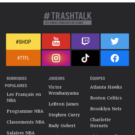
#SHOP
#TTFL
RUBRIQUES
JOUEURS
ÉQUIPES
POPULAIRES
Victor
Atlanta Hawks
Wembanyama
Les Français en
Boston Celtics
NBA
LeBron James
Brooklyn Nets
Programme NBA
Stephen Curry
Charlotte
Classements NBA
Rudy Gobert
Hornets
Salaires NBA