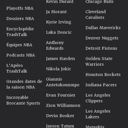
Kevin Durant
Chicago Bulls
Playoffs NBA
Ja Morant
Cleveland
Cavaliers
Dossiers NBA
Kyrie Irving
Dallas Mavericks
Encyclopédie
Luka Doncic
TrashTalk
Denver Nuggets
Anthony
Équipes NBA
Edwards
Detroit Pistons
Podcasts NBA
James Harden
Golden State
Warriors
L'Apéro
Nikola Jokic
TrashTalk
Houston Rockets
Giannis
Grandes dates de
Antetokounmpo
Indiana Pacers
la saison NBA
Evan Fournier
Los Angeles
Incroyable
Clippers
Brocante Sports
Zion Williamson
Los Angeles
Devin Booker
Lakers
Jayson Tatum
Memphis