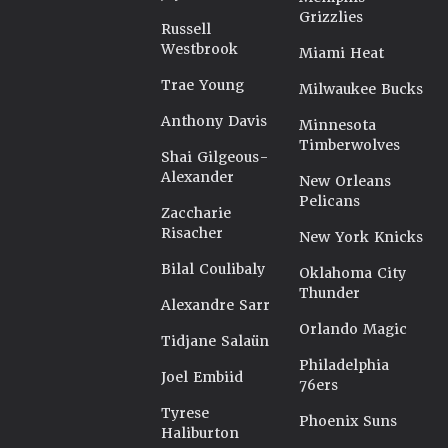
Grizzlies
Russell
Westbrook
Miami Heat
Trae Young
Milwaukee Bucks
Anthony Davis
Minnesota
Timberwolves
Shai Gilgeous-
Alexander
New Orleans
Pelicans
Zaccharie
Risacher
New York Knicks
Bilal Coulibaly
Oklahoma City
Thunder
Alexandre Sarr
Orlando Magic
Tidjane Salaün
Philadelphia
Joel Embiid
76ers
Tyrese
Phoenix Suns
Haliburton