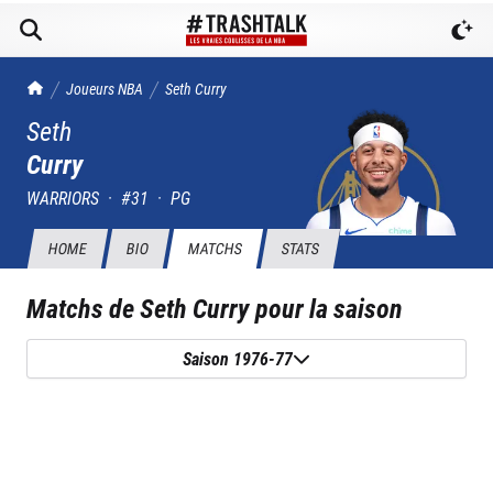
TrashTalk Actu NBA
Joueurs NBA
Seth
Curry
Seth
Curry
WARRIORS
·
#
31
·
PG
HOME
BIO
MATCHS
STATS
Matchs de
Seth Curry
pour la saison
Saison 1976-77