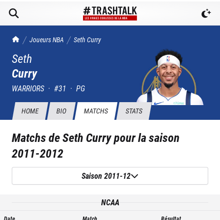
TrashTalk Actu NBA
Joueurs NBA
Seth
Curry
Seth
Curry
WARRIORS
·
#
31
·
PG
HOME
BIO
MATCHS
STATS
Matchs de
Seth Curry
pour la saison
2011-2012
Saison 2011-12
NCAA
Date
Match
Résultat