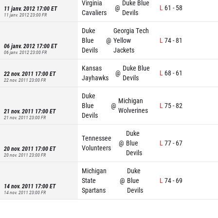
Virginia
Duke Blue
@
L
61
-
58
11 janv. 2012 17:00
ET
Cavaliers
Devils
11 janv. 2012 23:00
FR
Duke
Georgia Tech
Blue
@
Yellow
L
74
-
81
06 janv. 2012 17:00
ET
Devils
Jackets
06 janv. 2012 23:00
FR
Kansas
Duke Blue
@
L
68
-
61
22 nov. 2011 17:00
ET
Jayhawks
Devils
22 nov. 2011 23:00
FR
Duke
Michigan
Blue
@
L
75
-
82
Wolverines
21 nov. 2011 17:00
ET
Devils
21 nov. 2011 23:00
FR
Duke
Tennessee
@
Blue
L
77
-
67
Volunteers
20 nov. 2011 17:00
ET
Devils
20 nov. 2011 23:00
FR
Michigan
Duke
State
@
Blue
L
74
-
69
14 nov. 2011 17:00
ET
Spartans
Devils
14 nov. 2011 23:00
FR