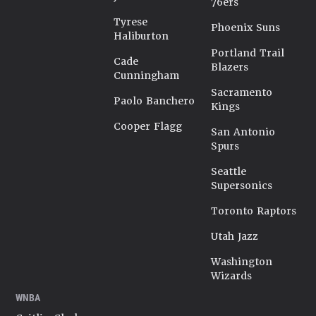
76ers
Tyrese
Phoenix Suns
Haliburton
Portland Trail
Cade
Blazers
Cunningham
Sacramento
Paolo Banchero
Kings
Cooper Flagg
San Antonio
Spurs
Seattle
Supersonics
Toronto Raptors
Utah Jazz
Washington
Wizards
WNBA