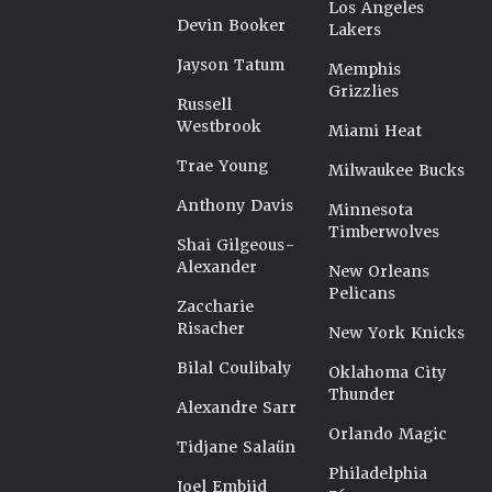
Los Angeles
Devin Booker
Lakers
Jayson Tatum
Memphis
Grizzlies
Russell
Westbrook
Miami Heat
Trae Young
Milwaukee Bucks
Anthony Davis
Minnesota
Timberwolves
Shai Gilgeous-
Alexander
New Orleans
Pelicans
Zaccharie
Risacher
New York Knicks
Bilal Coulibaly
Oklahoma City
Thunder
Alexandre Sarr
Orlando Magic
Tidjane Salaün
Philadelphia
Joel Embiid