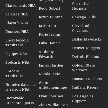
Charlotte
Classements NBA
Rudy Gobert
Hornets
Salaires NBA
Kevin Durant
Chicago Bulls
Playoffs NBA
Ja Morant
Cleveland
Cavaliers
Dossiers NBA
Kyrie Irving
Dallas Mavericks
Encyclopédie
Luka Doncic
TrashTalk
Denver Nuggets
Anthony
Équipes NBA
Edwards
Detroit Pistons
Podcasts NBA
James Harden
Golden State
Warriors
L'Apéro
Nikola Jokic
TrashTalk
Houston Rockets
Giannis
Grandes dates de
Antetokounmpo
Indiana Pacers
la saison NBA
Evan Fournier
Los Angeles
Incroyable
Clippers
Brocante Sports
Zion Williamson