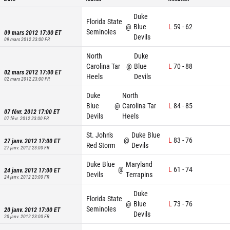
Duke
Florida State
@
Blue
L
59
-
62
Seminoles
09 mars 2012 17:00
ET
Devils
09 mars 2012 23:00
FR
North
Duke
Carolina Tar
@
Blue
L
70
-
88
02 mars 2012 17:00
ET
Heels
Devils
02 mars 2012 23:00
FR
Duke
North
Blue
@
Carolina Tar
L
84
-
85
07 févr. 2012 17:00
ET
Devils
Heels
07 févr. 2012 23:00
FR
St. John's
Duke Blue
@
L
83
-
76
27 janv. 2012 17:00
ET
Red Storm
Devils
27 janv. 2012 23:00
FR
Duke Blue
Maryland
@
L
61
-
74
24 janv. 2012 17:00
ET
Devils
Terrapins
24 janv. 2012 23:00
FR
Duke
Florida State
@
Blue
L
73
-
76
Seminoles
20 janv. 2012 17:00
ET
Devils
20 janv. 2012 23:00
FR