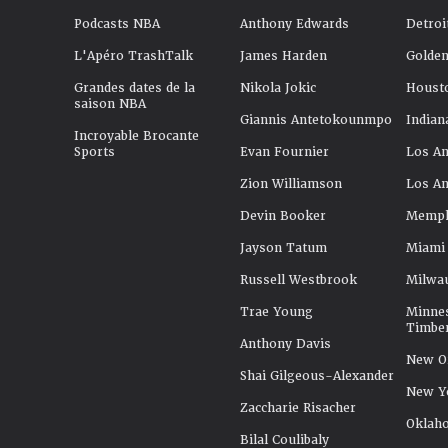
Podcasts NBA
Anthony Edwards
Detroi
L'Apéro TrashTalk
James Harden
Golden
Grandes dates de la
Nikola Jokic
Houst
saison NBA
Giannis Antetokounmpo
Indian
Incroyable Brocante
Sports
Evan Fournier
Los An
Zion Williamson
Los An
Devin Booker
Memphi
Jayson Tatum
Miami
Russell Westbrook
Milwa
Trae Young
Minne
Timbe
Anthony Davis
New Or
Shai Gilgeous-Alexander
New Y
Zaccharie Risacher
Oklah
Bilal Coulibaly