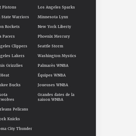
t Pistons
Los Angeles Sparks
 State Warriors
Minnesota Lynx
on Rockets
New York Liberty
a Pacers
Phoenix Mercury
geles Clippers
Seattle Storm
geles Lakers
Washington Mystics
s Grizzlies
Palmarès WNBA
 Heat
Équipes WNBA
ukee Bucks
Joueuses WNBA
sota
Grandes dates de la
rwolves
saison WNBA
leans Pelicans
ork Knicks
oma City Thunder