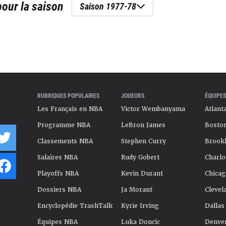
our la saison
Saison 1977-78
RUBRIQUES POPULAIRES
JOUEURS
ÉQUIPES
Les Français en NBA
Victor Wembanyama
Atlant
Programme NBA
LeBron James
Boston
Classements NBA
Stephen Curry
Brookl
Salaires NBA
Rudy Gobert
Charlo
Playoffs NBA
Kevin Durant
Chicag
Dossiers NBA
Ja Morant
Clevel
Encyclopédie TrashTalk
Kyrie Irving
Dallas
Équipes NBA
Luka Doncic
Denve