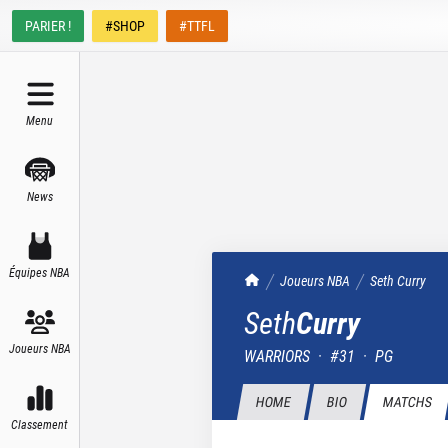
PARIER !
#SHOP
#TTFL
Menu
News
Équipes NBA
TrashTalk Actu NBA
Joueurs NBA
Seth
Curry
Seth
Curry
Joueurs NBA
WARRIORS
·
#
31
·
PG
HOME
BIO
MATCHS
Classement