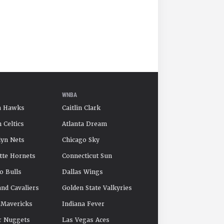
WNBA
a Hawks
Caitlin Clark
 Celtics
Atlanta Dream
yn Nets
Chicago Sky
tte Hornets
Connecticut Sun
o Bulls
Dallas Wings
and Cavaliers
Golden State Valkyries
 Mavericks
Indiana Fever
r Nuggets
Las Vegas Aces