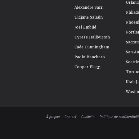
Orland
Alexandre Sarr
Philad
Tidjane Salaün
Phoeni
Joel Embiid
Portla
Tyrese Haliburton
Sacra
Cade Cunningham
San An
Paolo Banchero
Seattl
Cooper Flagg
Toront
Utah J
Washi
À propos
Contact
Publicité
Politique de confidentiali