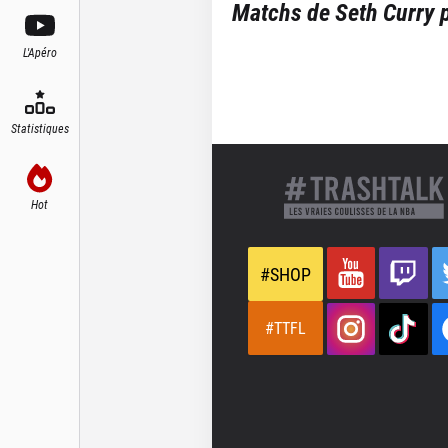
Matchs de
Seth Curry
p
L'Apéro
Statistiques
Hot
#SHOP
#TTFL