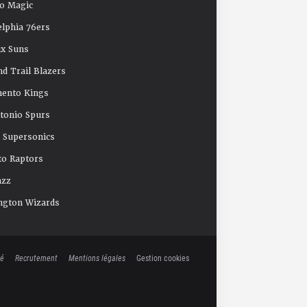
o Magic
elphia 76ers
x Suns
nd Trail Blazers
mento Kings
tonio Spurs
e Supersonics
o Raptors
azz
ngton Wizards
té
Recrutement
Mentions légales
Gestion cookies