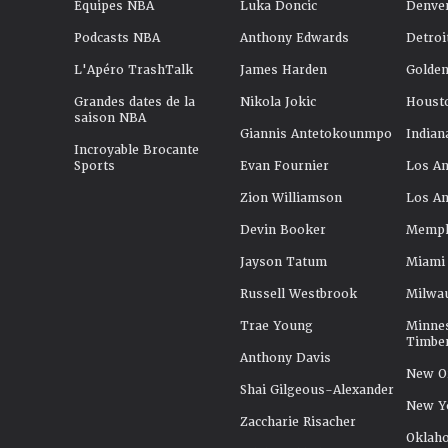
Équipes NBA
Luka Doncic
Denve
Podcasts NBA
Anthony Edwards
Detroi
L'Apéro TrashTalk
James Harden
Golden
Grandes dates de la
Nikola Jokic
Houst
saison NBA
Giannis Antetokounmpo
Indian
Incroyable Brocante
Sports
Evan Fournier
Los An
Zion Williamson
Los An
Devin Booker
Memphi
Jayson Tatum
Miami
Russell Westbrook
Milwa
Trae Young
Minne
Timbe
Anthony Davis
New Or
Shai Gilgeous-Alexander
New Y
Zaccharie Risacher
Oklah