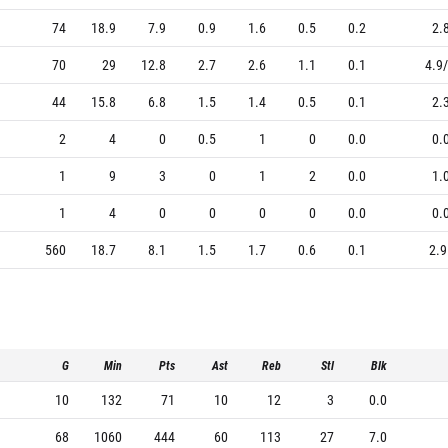
74
18.9
7.9
0.9
1.6
0.5
0.2
2.
70
29
12.8
2.7
2.6
1.1
0.1
4.9/
44
15.8
6.8
1.5
1.4
0.5
0.1
2.
2
4
0
0.5
1
0
0.0
0.
1
9
3
0
1
2
0.0
1.
1
4
0
0
0
0
0.0
0.
560
18.7
8.1
1.5
1.7
0.6
0.1
2.9
G
Min
Pts
Ast
Reb
Stl
Blk
10
132
71
10
12
3
0.0
68
1060
444
60
113
27
7.0