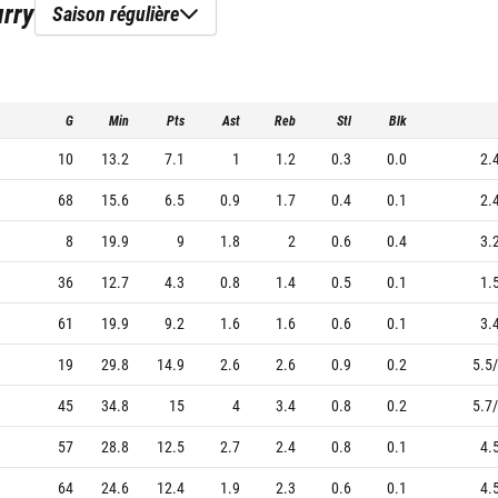
urry
Saison régulière
G
Min
Pts
Ast
Reb
Stl
Blk
10
13.2
7.1
1
1.2
0.3
0.0
2.
68
15.6
6.5
0.9
1.7
0.4
0.1
2.
8
19.9
9
1.8
2
0.6
0.4
3.
36
12.7
4.3
0.8
1.4
0.5
0.1
1.
61
19.9
9.2
1.6
1.6
0.6
0.1
3.
19
29.8
14.9
2.6
2.6
0.9
0.2
5.5/
45
34.8
15
4
3.4
0.8
0.2
5.7/
57
28.8
12.5
2.7
2.4
0.8
0.1
4.
64
24.6
12.4
1.9
2.3
0.6
0.1
4.