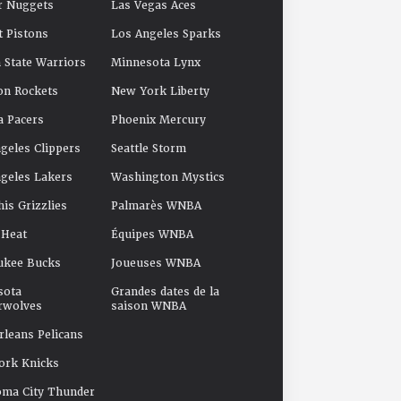
r Nuggets
Las Vegas Aces
t Pistons
Los Angeles Sparks
 State Warriors
Minnesota Lynx
on Rockets
New York Liberty
a Pacers
Phoenix Mercury
geles Clippers
Seattle Storm
geles Lakers
Washington Mystics
s Grizzlies
Palmarès WNBA
 Heat
Équipes WNBA
ukee Bucks
Joueuses WNBA
sota
Grandes dates de la
rwolves
saison WNBA
leans Pelicans
ork Knicks
oma City Thunder