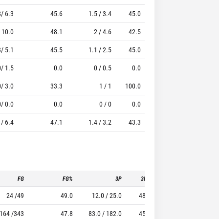
8/ 6.3
45.6
1.5 / 3.4
45.0
0.6 / 0.7
84
 10.0
48.1
2 / 4.6
42.5
1.2 / 1.4
85
3/ 5.1
45.5
1.1 / 2.5
45.0
1 / 1.2
83
0/ 1.5
0.0
0 / 0.5
0.0
0 / 0
0
0/ 3.0
33.3
1 / 1
100.0
0 / 0
0
0/ 0.0
0.0
0 / 0
0.0
0 / 0
0
 / 6.4
47.1
1.4 / 3.2
43.3
0.8 / 0.9
86
FG
FG%
3P
3P%
FT
24 /49
49.0
12.0 / 25.0
48.0
11 / 12
164 /343
47.8
83.0 / 182.0
45.6
33 / 39