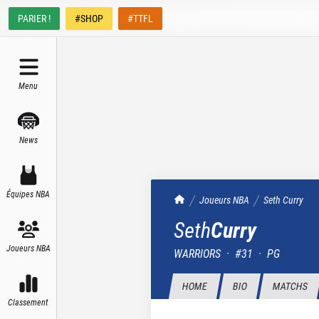
PARIER !
#SHOP
#TTFL
Menu
News
Équipes NBA
TrashTalk Actu NBA
Joueurs NBA
Seth
Curry
Seth
Curry
Joueurs NBA
WARRIORS
·
#
31
·
PG
HOME
BIO
MATCHS
Classement