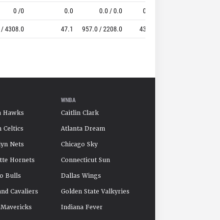
0 /0
0.0
0.0 / 0.0
0.0
0 / 0
 / 4308.0
47.1
957.0 / 2208.0
43.3
528.0 / 611.0
WNBA
a Hawks
Caitlin Clark
 Celtics
Atlanta Dream
yn Nets
Chicago Sky
tte Hornets
Connecticut Sun
o Bulls
Dallas Wings
and Cavaliers
Golden State Valkyries
 Mavericks
Indiana Fever