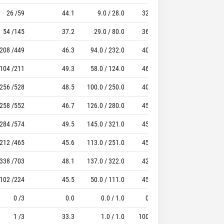
26 /59
44.1
9.0 / 28.0
32.1
11 / 12
54 /145
37.2
29.0 / 80.0
36.3
17 / 19
208 /449
46.3
94.0 / 232.0
40.5
51 / 55
104 /211
49.3
58.0 / 124.0
46.8
18 / 21
256 /528
48.5
100.0 / 250.0
40.0
64 / 73
258 /552
46.7
126.0 / 280.0
45.0
69 / 77
284 /574
49.5
145.0 / 321.0
45.2
80 / 97
212 /465
45.6
113.0 / 251.0
45.0
44 / 52
338 /703
48.1
137.0 / 322.0
42.5
85 / 100
102 /224
45.5
50.0 / 111.0
45.0
45 / 54
0 /3
0.0
0.0 / 1.0
0.0
0 / 0
1 /3
33.3
1.0 / 1.0
100.0
0 / 0