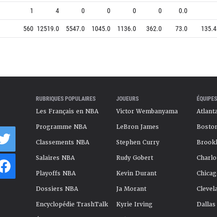
1
4
0
0
0
0
0.0
560
12519.0
5547.0
1045.0
1136.0
362.0
73.0
135.4
RUBRIQUES POPULAIRES
JOUEURS
ÉQUIPES
Les Français en NBA
Victor Wembanyama
Atlant
Programme NBA
LeBron James
Boston
Classements NBA
Stephen Curry
Brookl
Salaires NBA
Rudy Gobert
Charlo
Playoffs NBA
Kevin Durant
Chicag
Dossiers NBA
Ja Morant
Clevel
Encyclopédie TrashTalk
Kyrie Irving
Dallas