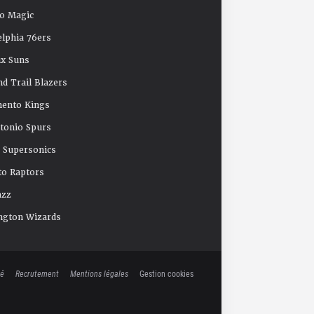
o Magic
elphia 76ers
x Suns
nd Trail Blazers
mento Kings
tonio Spurs
e Supersonics
o Raptors
azz
ngton Wizards
té
Recrutement
Mentions légales
Gestion cookies