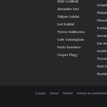
Bilal Coulibaly
Orland
Alexandre Sarr
Philad
Tidjane Salaün
Phoeni
Joel Embiid
Portla
Tyrese Haliburton
Sacra
Cade Cunningham
San An
Paolo Banchero
Seattl
Cooper Flagg
Toront
Utah J
Washi
À propos
Contact
Publicité
Politique de confidentiali