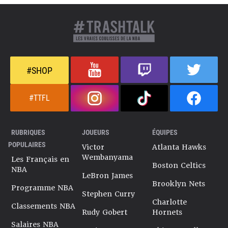
#SHOP
#TTFL
RUBRIQUES
JOUEURS
ÉQUIPES
POPULAIRES
Victor
Atlanta Hawks
Wembanyama
Les Français en
Boston Celtics
NBA
LeBron James
Brooklyn Nets
Programme NBA
Stephen Curry
Charlotte
Classements NBA
Rudy Gobert
Hornets
Salaires NBA