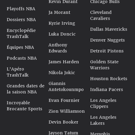
Kevin Durant
Chicago Bulls
Playoffs NBA
Ja Morant
Cleveland
Cavaliers
Dossiers NBA
Kyrie Irving
Dallas Mavericks
Encyclopédie
Luka Doncic
TrashTalk
Denver Nuggets
Anthony
Équipes NBA
Edwards
Detroit Pistons
Podcasts NBA
James Harden
Golden State
Warriors
L'Apéro
Nikola Jokic
TrashTalk
Houston Rockets
Giannis
Grandes dates de
Antetokounmpo
Indiana Pacers
la saison NBA
Evan Fournier
Los Angeles
Incroyable
Clippers
Brocante Sports
Zion Williamson
Los Angeles
Devin Booker
Lakers
Jayson Tatum
Memphis