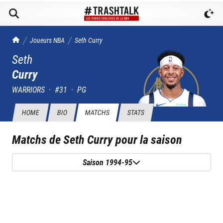
TrashTalk Actu NBA
Joueurs NBA
Seth
Curry
Seth
Curry
WARRIORS
·
#
31
·
PG
HOME
BIO
MATCHS
STATS
Matchs de
Seth Curry
pour la saison
Saison 1994-95