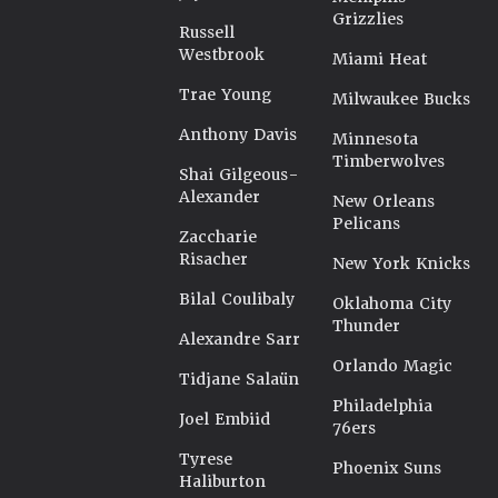
Grizzlies
Russell
Westbrook
Miami Heat
Trae Young
Milwaukee Bucks
Anthony Davis
Minnesota
Timberwolves
Shai Gilgeous-
Alexander
New Orleans
Pelicans
Zaccharie
Risacher
New York Knicks
Bilal Coulibaly
Oklahoma City
Thunder
Alexandre Sarr
Orlando Magic
Tidjane Salaün
Philadelphia
Joel Embiid
76ers
Tyrese
Phoenix Suns
Haliburton