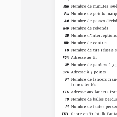
Min
Nombre de minutes joué
Pts
Nombre de points marq
Ast
Nombre de passes décis
Reb
Nombre de rebonds
Stl
Nombre d’interceptions
Blk
Nombre de contres
FG
Nombre de tirs réussis 
FG%
Adresse au tir
3P
Nombre de paniers à 3 p
3P%
Adresse à 3 points
FT
Nombre de lancers franc
francs tentés
FT%
Adresse aux lancers fra
TO
Nombre de balles perdu
Pf
Nombre de fautes perso
TTFL
Score en Trahtalk Fant