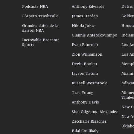
Podcasts NBA
Anthony Edwards
Detroi
L'Apéro TrashTalk
James Harden
Golden
Grandes dates de la
Nikola Jokic
Houst
saison NBA
Giannis Antetokounmpo
Indian
Incroyable Brocante
Sports
Evan Fournier
Los An
Zion Williamson
Los An
Devin Booker
Memphi
Jayson Tatum
Miami
Russell Westbrook
Milwa
Trae Young
Minne
Timbe
Anthony Davis
New Or
Shai Gilgeous-Alexander
New Y
Zaccharie Risacher
Oklah
Bilal Coulibaly