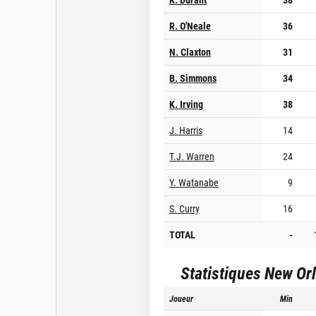
R. O'Neale
36
N. Claxton
31
B. Simmons
34
K. Irving
38
J. Harris
14
T.J. Warren
24
Y. Watanabe
9
S. Curry
16
TOTAL
-
Statistiques
New Orl
Joueur
Min