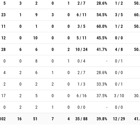
5
3
2
0
1
2 / 7
28.6%
1 / 2
50
23
1
9
3
0
6 / 11
54.5%
3 / 5
60
11
0
1
0
0
3 / 5
60.0%
1 / 2
50
12
0
10
0
0
5 / 11
45.5%
0 / 0
28
6
6
0
2
10 / 24
41.7%
4 / 8
50
0
0
8
0
1
0 / 4
-
0 / 1
4
2
6
1
0
2 / 7
28.6%
0 / 0
2
0
2
2
0
1 / 3
33.3%
0 / 1
17
2
5
0
0
6 / 16
37.5%
3 / 10
30
0
2
2
1
0
0 / 0
-
0 / 0
102
16
51
7
4
35 / 88
39.8%
12 / 29
41