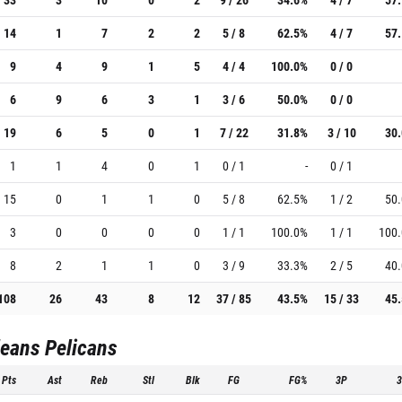
14
1
7
2
2
5 / 8
62.5%
4 / 7
57
9
4
9
1
5
4 / 4
100.0%
0 / 0
6
9
6
3
1
3 / 6
50.0%
0 / 0
19
6
5
0
1
7 / 22
31.8%
3 / 10
30
1
1
4
0
1
0 / 1
-
0 / 1
15
0
1
1
0
5 / 8
62.5%
1 / 2
50
3
0
0
0
0
1 / 1
100.0%
1 / 1
100
8
2
1
1
0
3 / 9
33.3%
2 / 5
40
108
26
43
8
12
37 / 85
43.5%
15 / 33
45
eans Pelicans
Pts
Ast
Reb
Stl
Blk
FG
FG%
3P