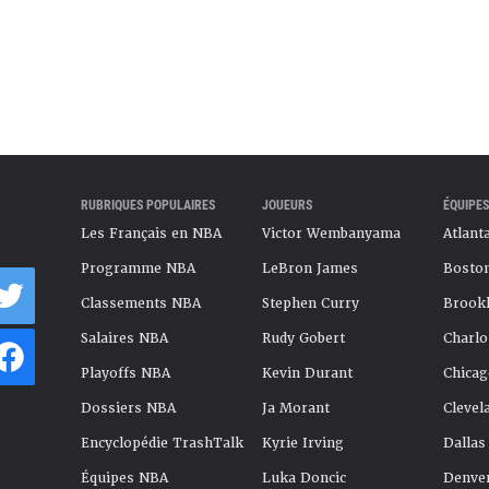
RUBRIQUES POPULAIRES
JOUEURS
ÉQUIPES
Les Français en NBA
Victor Wembanyama
Atlant
Programme NBA
LeBron James
Boston
Classements NBA
Stephen Curry
Brookl
Salaires NBA
Rudy Gobert
Charlo
Playoffs NBA
Kevin Durant
Chicag
Dossiers NBA
Ja Morant
Clevel
Encyclopédie TrashTalk
Kyrie Irving
Dallas
Équipes NBA
Luka Doncic
Denve