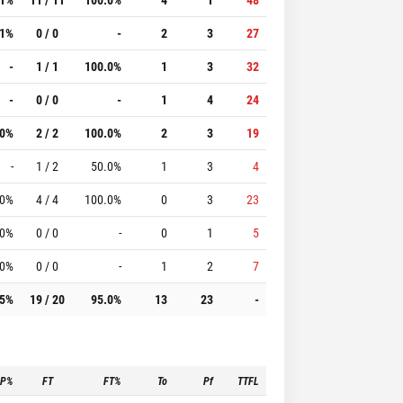
.1%
0 / 0
-
2
3
27
-
1 / 1
100.0%
1
3
32
-
0 / 0
-
1
4
24
.0%
2 / 2
100.0%
2
3
19
-
1 / 2
50.0%
1
3
4
.0%
4 / 4
100.0%
0
3
23
.0%
0 / 0
-
0
1
5
.0%
0 / 0
-
1
2
7
.5%
19 / 20
95.0%
13
23
-
3P%
FT
FT%
To
Pf
TTFL