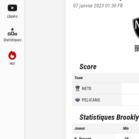
07 janvier 2023 01:30
FR
L'Apéro
Statistiques
Hot
Score
Team
NETS
PELICANS
Statistiques
Brookly
Joueur
Min
K. Durant
38