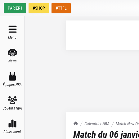
PARIER !
#SHOP
#TTFL
Menu
News
Équipes NBA
Joueurs NBA
TrashTalk Actu NBA
Calendrier NBA
Match
New Or
Match du
06 janv
Classement