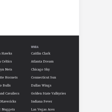
WNBA
a Hawks
Caitlin Clark
 Celtics
Atlanta Dream
yn Nets
Chicago Sky
tte Hornets
Connecticut Sun
o Bulls
Dallas Wings
and Cavaliers
Golden State Valkyries
 Mavericks
Indiana Fever
r Nuggets
Las Vegas Aces