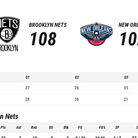
BROOKLYN NETS
NEW OR
108
10
Q1
Q2
Q3
27
26
35
28
36
21
n Nets
Pts
Ast
Reb
Stl
Blk
FG
FG%
3P
33
3
10
0
2
9 / 26
34.6%
4 / 7
57