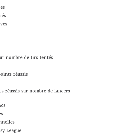
es
ués
ives
sur nombre de tirs tentés
oints réussis
s réussis sur nombre de lancers
ncs
es
nnelles
asy League