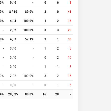
.0%
0 / 0
-
0
6
8
.0%
8 / 10
80.0%
3
0
41
.0%
4 / 4
100.0%
1
2
16
-
2 / 2
100.0%
3
3
20
.0%
4 / 7
57.1%
3
1
36
-
0 / 0
-
1
2
3
-
0 / 0
-
0
2
10
-
0 / 0
-
1
1
3
.0%
2 / 2
100.0%
3
2
15
-
0 / 0
-
0
1
5
.4%
20 / 25
80.0%
16
20
-