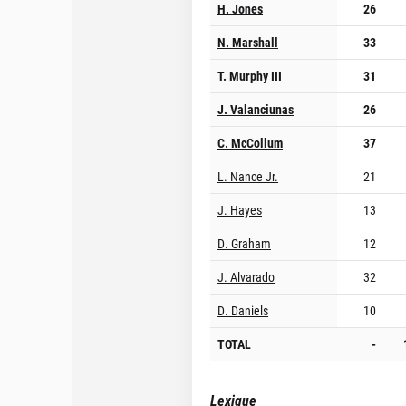
H. Jones
26
N. Marshall
33
T. Murphy III
31
J. Valanciunas
26
C. McCollum
37
L. Nance Jr.
21
J. Hayes
13
D. Graham
12
J. Alvarado
32
D. Daniels
10
TOTAL
-
Lexique