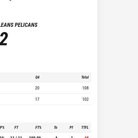
LEANS PELICANS
2
Q4
Total
20
108
17
102
3P%
FT
FT%
To
Pf
TTFL
.1%
11 / 11
100.0%
4
1
48