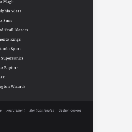
o Magic
elphia 76ers
x Suns
nd Trail Blazers
mento Kings
tonio Spurs
e Supersonics
o Raptors
azz
ngton Wizards
té
Recrutement
Mentions légales
Gestion cookies