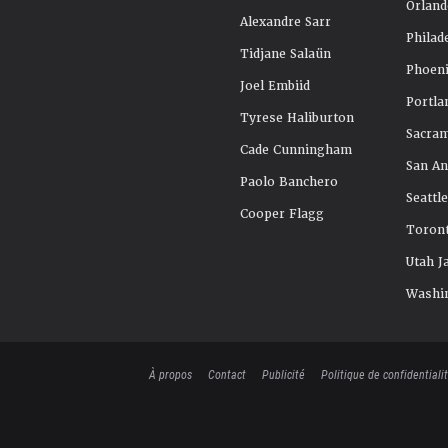
Orland
Alexandre Sarr
Philad
Tidjane Salaün
Phoeni
Joel Embiid
Portla
Tyrese Haliburton
Sacra
Cade Cunningham
San An
Paolo Banchero
Seattl
Cooper Flagg
Toront
Utah J
Washi
À propos
Contact
Publicité
Politique de confidentiali