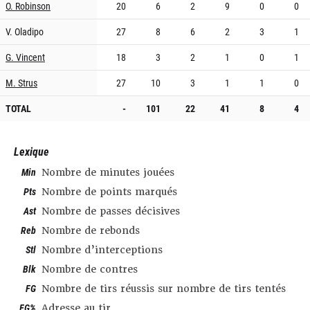
O. Robinson
20
6
2
9
0
0
V. Oladipo
27
8
6
2
3
1
G. Vincent
18
3
2
1
0
1
M. Strus
27
10
3
1
1
0
TOTAL
-
101
22
41
8
4
Lexique
Min
Nombre de minutes jouées
Pts
Nombre de points marqués
Ast
Nombre de passes décisives
Reb
Nombre de rebonds
Stl
Nombre d’interceptions
Blk
Nombre de contres
FG
Nombre de tirs réussis sur nombre de tirs tentés
FG%
Adresse au tir