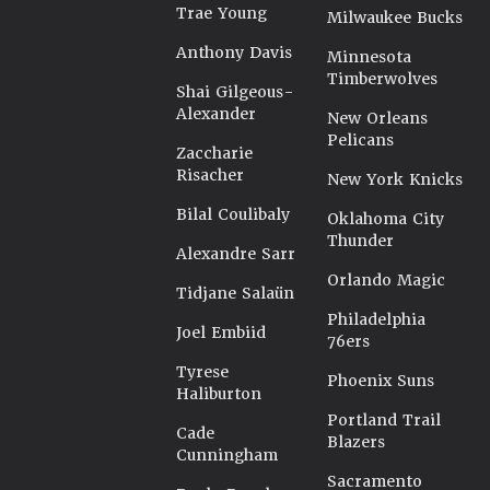
Trae Young
Milwaukee Bucks
Anthony Davis
Minnesota
Timberwolves
Shai Gilgeous-
Alexander
New Orleans
Pelicans
Zaccharie
Risacher
New York Knicks
Bilal Coulibaly
Oklahoma City
Thunder
Alexandre Sarr
Orlando Magic
Tidjane Salaün
Philadelphia
Joel Embiid
76ers
Tyrese
Phoenix Suns
Haliburton
Portland Trail
Cade
Blazers
Cunningham
Sacramento