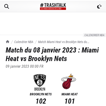
CALENDRIER NBA
TrashTalk Actu NBA
Calendrier NBA
Match
Miami Heat
vs
Brooklyn Nets
du
Match du
08 janvier 2023
:
Miami
08/01/2023
Heat
vs
Brooklyn Nets
09 janvier 2023 00:00
FR
BROOKLYN NETS
MIAMI HEAT
102
101