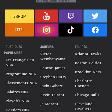
#SHOP
#TTFL
RUBRIQUES
JOUEURS
ÉQUIPES
POPULAIRES
Victor
Atlanta Hawks
Wembanyama
Les Français en
Boston Celtics
NBA
LeBron James
Brooklyn Nets
Programme NBA
Stephen Curry
Charlotte
Classements NBA
Rudy Gobert
Hornets
Salaires NBA
Kevin Durant
Chicago Bulls
Playoffs NBA
Ja Morant
Cleveland
Cavaliers
Dossiers NBA