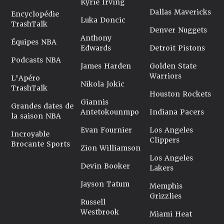
Kyrie Irving
Dallas Mavericks
Encyclopédie
Luka Doncic
TrashTalk
Denver Nuggets
Anthony
Équipes NBA
Edwards
Detroit Pistons
Podcasts NBA
James Harden
Golden State
Warriors
L'Apéro
Nikola Jokic
TrashTalk
Houston Rockets
Giannis
Grandes dates de
Antetokounmpo
Indiana Pacers
la saison NBA
Evan Fournier
Los Angeles
Incroyable
Clippers
Brocante Sports
Zion Williamson
Los Angeles
Devin Booker
Lakers
Jayson Tatum
Memphis
Grizzlies
Russell
Westbrook
Miami Heat