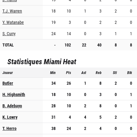
T.J. Warren
18
10
1
3
2
0
Y. Watanabe
19
3
0
2
2
0
S. Curry
24
14
0
3
1
1
TOTAL
-
102
22
40
8
8
Statistiques
Miami Heat
Joueur
Min
Pts
Ast
Reb
Stl
Blk
Butler
34
26
1
8
2
0
H. Highsmith
18
10
0
3
0
1
B. Adebayo
28
10
2
8
0
1
K. Lowry
31
4
4
5
2
0
T. Herro
38
24
2
4
0
0