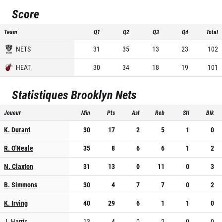
Score
Team
Q1
Q2
Q3
Q4
Total
NETS
31
35
13
23
102
HEAT
30
34
18
19
101
Statistiques
Brooklyn Nets
Joueur
Min
Pts
Ast
Reb
Stl
Blk
K. Durant
30
17
2
5
1
0
R. O'Neale
35
8
6
6
1
2
N. Claxton
31
13
0
11
0
3
B. Simmons
30
4
7
7
0
2
K. Irving
40
29
6
1
1
0
J. Harris
13
4
0
2
0
0