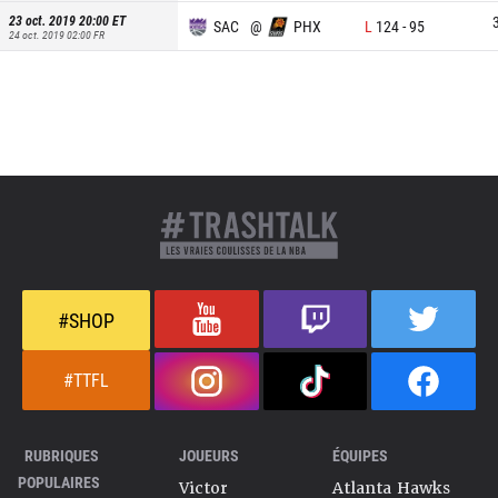
23 oct. 2019 20:00
ET
SAC
@
PHX
L
124
-
95
24 oct. 2019 02:00
FR
#SHOP
#TTFL
RUBRIQUES
JOUEURS
ÉQUIPES
POPULAIRES
Victor
Atlanta Hawks