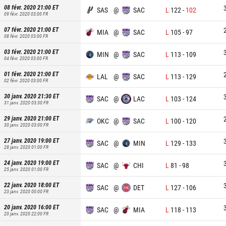
08 févr. 2020 21:00
ET
SAS
@
SAC
L
122
-
102
09 févr. 2020 03:00
FR
07 févr. 2020 21:00
ET
MIA
@
SAC
L
105
-
97
08 févr. 2020 03:00
FR
03 févr. 2020 21:00
ET
MIN
@
SAC
L
113
-
109
04 févr. 2020 03:00
FR
01 févr. 2020 21:00
ET
LAL
@
SAC
L
113
-
129
02 févr. 2020 03:00
FR
30 janv. 2020 21:30
ET
SAC
@
LAC
L
103
-
124
31 janv. 2020 03:30
FR
29 janv. 2020 21:00
ET
OKC
@
SAC
L
100
-
120
30 janv. 2020 03:00
FR
27 janv. 2020 19:00
ET
SAC
@
MIN
L
129
-
133
28 janv. 2020 01:00
FR
24 janv. 2020 19:00
ET
SAC
@
CHI
L
81
-
98
25 janv. 2020 01:00
FR
22 janv. 2020 18:00
ET
SAC
@
DET
L
127
-
106
23 janv. 2020 00:00
FR
20 janv. 2020 16:00
ET
SAC
@
MIA
L
118
-
113
20 janv. 2020 22:00
FR