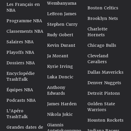
Wembanyama
Les Français en
Boston Celtics
NBA
LeBron James
Brooklyn Nets
Programme NBA
Stephen Curry
Charlotte
Classements NBA
Rudy Gobert
Hornets
Salaires NBA
Kevin Durant
Chicago Bulls
Playoffs NBA
Ja Morant
Cleveland
Cavaliers
Dossiers NBA
Kyrie Irving
Dallas Mavericks
Encyclopédie
Luka Doncic
TrashTalk
Denver Nuggets
Anthony
Équipes NBA
Edwards
Detroit Pistons
Podcasts NBA
James Harden
Golden State
Warriors
L'Apéro
Nikola Jokic
TrashTalk
Houston Rockets
Giannis
Grandes dates de
Antetokounmpo
Indiana Pacers