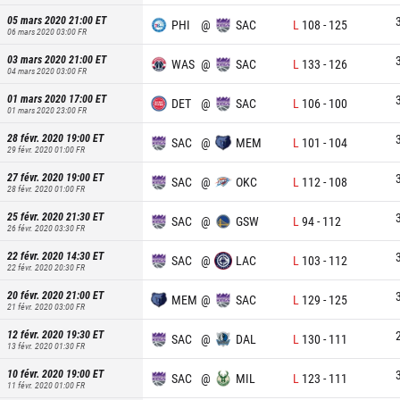
05 mars 2020 21:00
ET
PHI
@
SAC
L
108
-
125
06 mars 2020 03:00
FR
03 mars 2020 21:00
ET
WAS
@
SAC
L
133
-
126
04 mars 2020 03:00
FR
01 mars 2020 17:00
ET
DET
@
SAC
L
106
-
100
01 mars 2020 23:00
FR
28 févr. 2020 19:00
ET
SAC
@
MEM
L
101
-
104
29 févr. 2020 01:00
FR
27 févr. 2020 19:00
ET
SAC
@
OKC
L
112
-
108
28 févr. 2020 01:00
FR
25 févr. 2020 21:30
ET
SAC
@
GSW
L
94
-
112
26 févr. 2020 03:30
FR
22 févr. 2020 14:30
ET
SAC
@
LAC
L
103
-
112
22 févr. 2020 20:30
FR
20 févr. 2020 21:00
ET
MEM
@
SAC
L
129
-
125
21 févr. 2020 03:00
FR
12 févr. 2020 19:30
ET
SAC
@
DAL
L
130
-
111
13 févr. 2020 01:30
FR
10 févr. 2020 19:00
ET
SAC
@
MIL
L
123
-
111
11 févr. 2020 01:00
FR