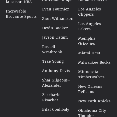
la saison NBA
Evan Fournier
Los Angeles
Incroyable
Clippers
Brocante Sports
Zion Williamson
Los Angeles
Devin Booker
Lakers
Jayson Tatum
Memphis
Grizzlies
Russell
Westbrook
Miami Heat
Trae Young
Milwaukee Bucks
Anthony Davis
Minnesota
Timberwolves
Shai Gilgeous-
Alexander
New Orleans
Pelicans
Zaccharie
Risacher
New York Knicks
Bilal Coulibaly
Oklahoma City
Thunder