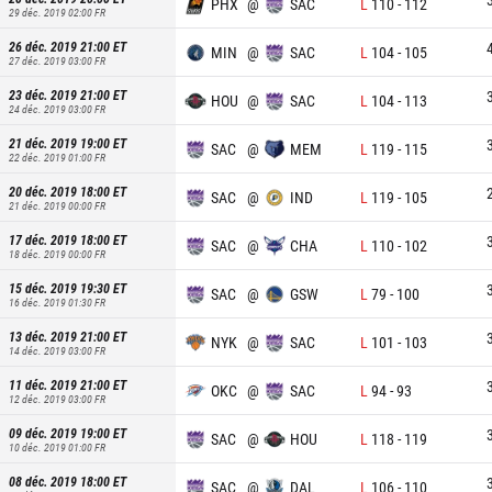
PHX
@
SAC
L
110
-
112
29 déc. 2019 02:00
FR
26 déc. 2019 21:00
ET
MIN
@
SAC
L
104
-
105
27 déc. 2019 03:00
FR
23 déc. 2019 21:00
ET
HOU
@
SAC
L
104
-
113
24 déc. 2019 03:00
FR
21 déc. 2019 19:00
ET
SAC
@
MEM
L
119
-
115
22 déc. 2019 01:00
FR
20 déc. 2019 18:00
ET
SAC
@
IND
L
119
-
105
21 déc. 2019 00:00
FR
17 déc. 2019 18:00
ET
SAC
@
CHA
L
110
-
102
18 déc. 2019 00:00
FR
15 déc. 2019 19:30
ET
SAC
@
GSW
L
79
-
100
16 déc. 2019 01:30
FR
13 déc. 2019 21:00
ET
NYK
@
SAC
L
101
-
103
14 déc. 2019 03:00
FR
11 déc. 2019 21:00
ET
OKC
@
SAC
L
94
-
93
12 déc. 2019 03:00
FR
09 déc. 2019 19:00
ET
SAC
@
HOU
L
118
-
119
10 déc. 2019 01:00
FR
08 déc. 2019 18:00
ET
SAC
@
DAL
L
106
-
110