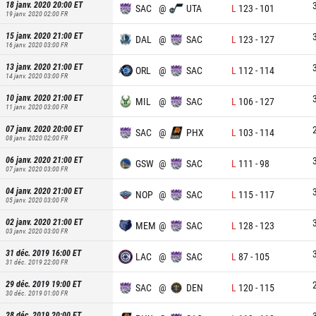
18 janv. 2020 20:00
ET
SAC
@
UTA
L
123
-
101
19 janv. 2020 02:00
FR
15 janv. 2020 21:00
ET
DAL
@
SAC
L
123
-
127
16 janv. 2020 03:00
FR
13 janv. 2020 21:00
ET
ORL
@
SAC
L
112
-
114
14 janv. 2020 03:00
FR
10 janv. 2020 21:00
ET
MIL
@
SAC
L
106
-
127
11 janv. 2020 03:00
FR
07 janv. 2020 20:00
ET
SAC
@
PHX
L
103
-
114
08 janv. 2020 02:00
FR
06 janv. 2020 21:00
ET
GSW
@
SAC
L
111
-
98
07 janv. 2020 03:00
FR
04 janv. 2020 21:00
ET
NOP
@
SAC
L
115
-
117
05 janv. 2020 03:00
FR
02 janv. 2020 21:00
ET
MEM
@
SAC
L
128
-
123
03 janv. 2020 03:00
FR
31 déc. 2019 16:00
ET
LAC
@
SAC
L
87
-
105
31 déc. 2019 22:00
FR
29 déc. 2019 19:00
ET
SAC
@
DEN
L
120
-
115
30 déc. 2019 01:00
FR
28 déc. 2019 20:00
ET