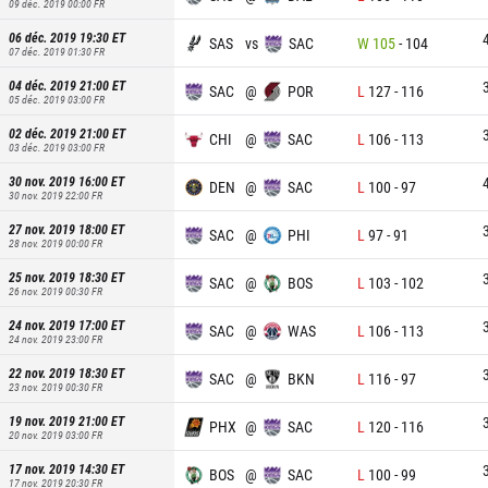
09 déc. 2019 00:00
FR
06 déc. 2019 19:30
ET
SAS
vs
SAC
W
105
-
104
07 déc. 2019 01:30
FR
04 déc. 2019 21:00
ET
SAC
@
POR
L
127
-
116
05 déc. 2019 03:00
FR
02 déc. 2019 21:00
ET
CHI
@
SAC
L
106
-
113
03 déc. 2019 03:00
FR
30 nov. 2019 16:00
ET
DEN
@
SAC
L
100
-
97
30 nov. 2019 22:00
FR
27 nov. 2019 18:00
ET
SAC
@
PHI
L
97
-
91
28 nov. 2019 00:00
FR
25 nov. 2019 18:30
ET
SAC
@
BOS
L
103
-
102
26 nov. 2019 00:30
FR
24 nov. 2019 17:00
ET
SAC
@
WAS
L
106
-
113
24 nov. 2019 23:00
FR
22 nov. 2019 18:30
ET
SAC
@
BKN
L
116
-
97
23 nov. 2019 00:30
FR
19 nov. 2019 21:00
ET
PHX
@
SAC
L
120
-
116
20 nov. 2019 03:00
FR
17 nov. 2019 14:30
ET
BOS
@
SAC
L
100
-
99
17 nov. 2019 20:30
FR