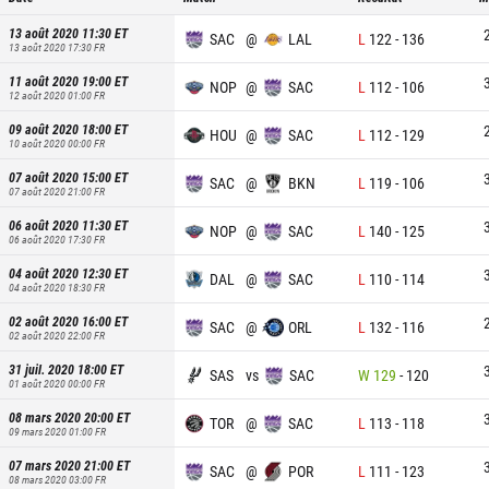
13 août 2020 11:30
ET
SAC
@
LAL
L
122
-
136
13 août 2020 17:30
FR
11 août 2020 19:00
ET
NOP
@
SAC
L
112
-
106
12 août 2020 01:00
FR
09 août 2020 18:00
ET
HOU
@
SAC
L
112
-
129
10 août 2020 00:00
FR
07 août 2020 15:00
ET
SAC
@
BKN
L
119
-
106
07 août 2020 21:00
FR
06 août 2020 11:30
ET
NOP
@
SAC
L
140
-
125
06 août 2020 17:30
FR
04 août 2020 12:30
ET
DAL
@
SAC
L
110
-
114
04 août 2020 18:30
FR
02 août 2020 16:00
ET
SAC
@
ORL
L
132
-
116
02 août 2020 22:00
FR
31 juil. 2020 18:00
ET
SAS
vs
SAC
W
129
-
120
01 août 2020 00:00
FR
08 mars 2020 20:00
ET
TOR
@
SAC
L
113
-
118
09 mars 2020 01:00
FR
07 mars 2020 21:00
ET
SAC
@
POR
L
111
-
123
08 mars 2020 03:00
FR