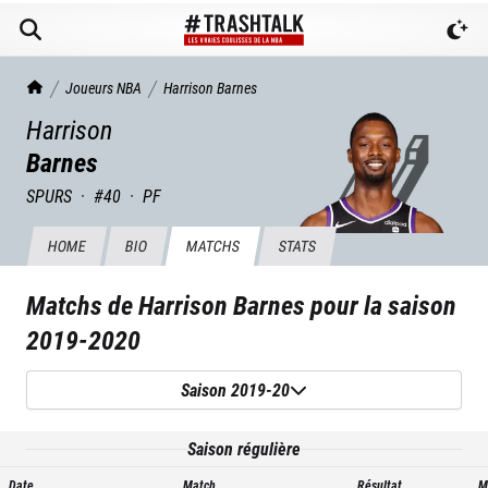
TrashTalk Actu NBA
Joueurs NBA
Harrison
Barnes
Harrison
Barnes
SPURS
·
#
40
·
PF
HOME
BIO
MATCHS
STATS
Matchs de
Harrison Barnes
pour la saison
2019-2020
Saison 2019-20
Saison régulière
Date
Match
Résultat
M