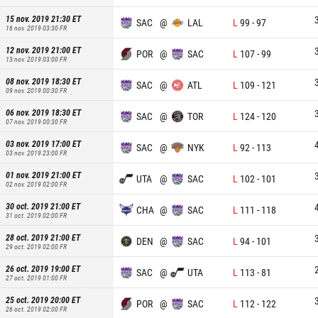
15 nov. 2019 21:30
ET
SAC
@
LAL
L
99
-
97
16 nov. 2019 03:30
FR
12 nov. 2019 21:00
ET
POR
@
SAC
L
107
-
99
13 nov. 2019 03:00
FR
08 nov. 2019 18:30
ET
SAC
@
ATL
L
109
-
121
09 nov. 2019 00:30
FR
06 nov. 2019 18:30
ET
SAC
@
TOR
L
124
-
120
07 nov. 2019 00:30
FR
03 nov. 2019 17:00
ET
SAC
@
NYK
L
92
-
113
03 nov. 2019 23:00
FR
01 nov. 2019 21:00
ET
UTA
@
SAC
L
102
-
101
02 nov. 2019 02:00
FR
30 oct. 2019 21:00
ET
CHA
@
SAC
L
111
-
118
31 oct. 2019 02:00
FR
28 oct. 2019 21:00
ET
DEN
@
SAC
L
94
-
101
29 oct. 2019 02:00
FR
26 oct. 2019 19:00
ET
SAC
@
UTA
L
113
-
81
27 oct. 2019 01:00
FR
25 oct. 2019 20:00
ET
POR
@
SAC
L
112
-
122
26 oct. 2019 02:00
FR