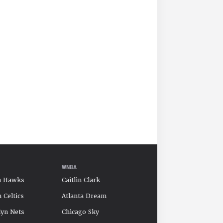
WNBA
a Hawks
Caitlin Clark
 Celtics
Atlanta Dream
yn Nets
Chicago Sky