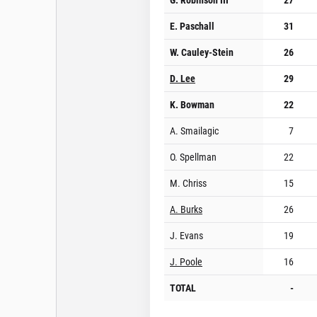
E. Paschall
31
W. Cauley-Stein
26
D. Lee
29
K. Bowman
22
A. Smailagic
7
O. Spellman
22
M. Chriss
15
A. Burks
26
J. Evans
19
J. Poole
16
TOTAL
-