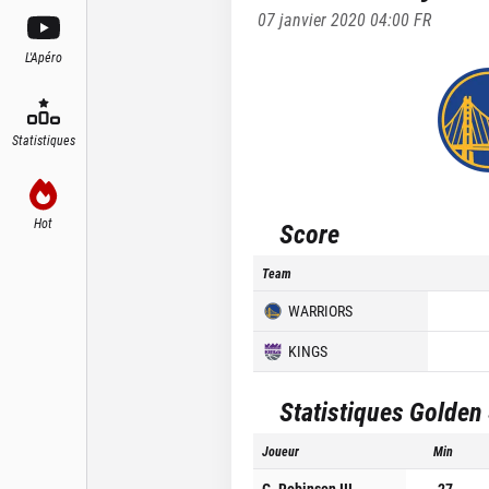
07 janvier 2020 04:00
FR
L'Apéro
Statistiques
Hot
Score
Team
WARRIORS
KINGS
Statistiques
Golden 
Joueur
Min
G. Robinson III
27