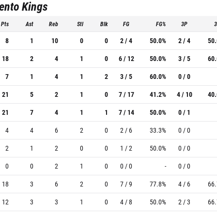
ento Kings
Pts
Ast
Reb
Stl
Blk
FG
FG%
3P
8
1
10
0
0
2 / 4
50.0%
2 / 4
50
18
2
4
1
0
6 / 12
50.0%
3 / 5
60
7
1
4
1
2
3 / 5
60.0%
0 / 0
21
5
2
1
0
7 / 17
41.2%
4 / 10
40
21
7
4
1
1
7 / 14
50.0%
0 / 1
4
4
6
2
0
2 / 6
33.3%
0 / 0
2
1
2
0
0
1 / 2
50.0%
0 / 0
0
0
2
1
0
0 / 0
-
0 / 0
18
3
6
2
0
7 / 9
77.8%
4 / 6
66
12
3
3
1
0
4 / 8
50.0%
2 / 3
66