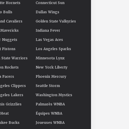
tte Hornets
Connecticut Sun
o Bulls
Dallas Wings
and Cavaliers
Golden State Valkyries
 Mavericks
Indiana Fever
r Nuggets
Las Vegas Aces
t Pistons
Los Angeles Sparks
 State Warriors
Minnesota Lynx
on Rockets
New York Liberty
a Pacers
Phoenix Mercury
geles Clippers
Seattle Storm
geles Lakers
Washington Mystics
s Grizzlies
Palmarès WNBA
 Heat
Équipes WNBA
ukee Bucks
Joueuses WNBA