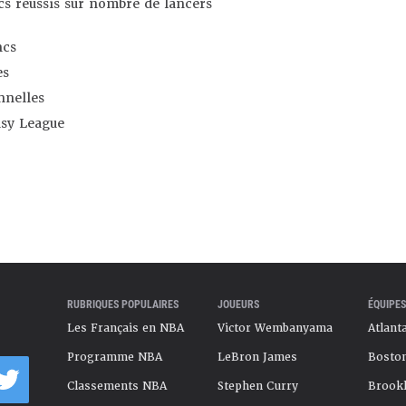
s réussis sur nombre de lancers
ncs
es
nnelles
asy League
RUBRIQUES POPULAIRES
JOUEURS
ÉQUIPES
Les Français en NBA
Victor Wembanyama
Atlant
Programme NBA
LeBron James
Boston
Classements NBA
Stephen Curry
Brookl