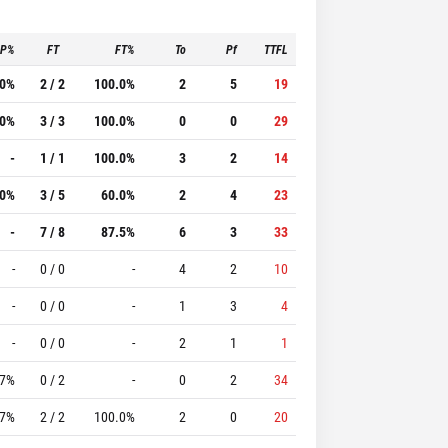
3P%
FT
FT%
To
Pf
TTFL
.0%
2 / 2
100.0%
2
5
19
.0%
3 / 3
100.0%
0
0
29
-
1 / 1
100.0%
3
2
14
.0%
3 / 5
60.0%
2
4
23
-
7 / 8
87.5%
6
3
33
-
0 / 0
-
4
2
10
-
0 / 0
-
1
3
4
-
0 / 0
-
2
1
1
.7%
0 / 2
-
0
2
34
.7%
2 / 2
100.0%
2
0
20