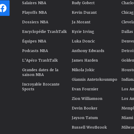
Salaires NBA
Rudy Gobert
Charlo
Playoffs NBA
Kevin Durant
Chicag
Dossiers NBA
Ja Morant
Clevel
Encyclopédie TrashTalk
Kyrie Irving
Dallas
Équipes NBA
Luka Doncic
Denve
Podcasts NBA
Anthony Edwards
Detroi
L'Apéro TrashTalk
James Harden
Golden
Grandes dates de la
Nikola Jokic
Houst
saison NBA
Giannis Antetokounmpo
Indian
Incroyable Brocante
Sports
Evan Fournier
Los An
Zion Williamson
Los An
Devin Booker
Memphi
Jayson Tatum
Miami
Russell Westbrook
Milwa