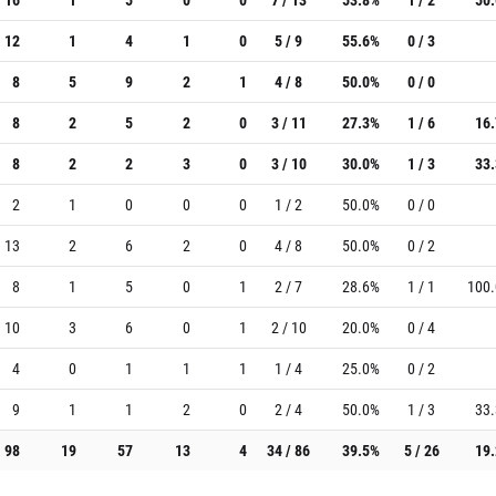
12
1
4
1
0
5 / 9
55.6%
0 / 3
8
5
9
2
1
4 / 8
50.0%
0 / 0
8
2
5
2
0
3 / 11
27.3%
1 / 6
16
8
2
2
3
0
3 / 10
30.0%
1 / 3
33
2
1
0
0
0
1 / 2
50.0%
0 / 0
13
2
6
2
0
4 / 8
50.0%
0 / 2
8
1
5
0
1
2 / 7
28.6%
1 / 1
100
10
3
6
0
1
2 / 10
20.0%
0 / 4
4
0
1
1
1
1 / 4
25.0%
0 / 2
9
1
1
2
0
2 / 4
50.0%
1 / 3
33
98
19
57
13
4
34 / 86
39.5%
5 / 26
19