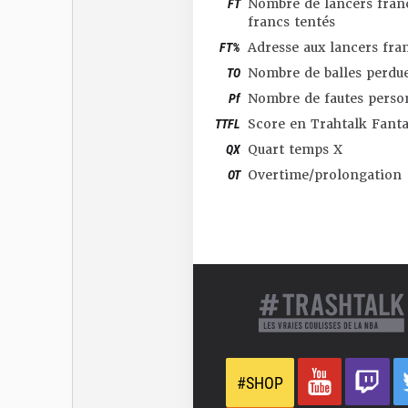
FT
Nombre de lancers franc
francs tentés
FT%
Adresse aux lancers fra
TO
Nombre de balles perdu
Pf
Nombre de fautes perso
TTFL
Score en Trahtalk Fant
QX
Quart temps X
OT
Overtime/prolongation
#SHOP