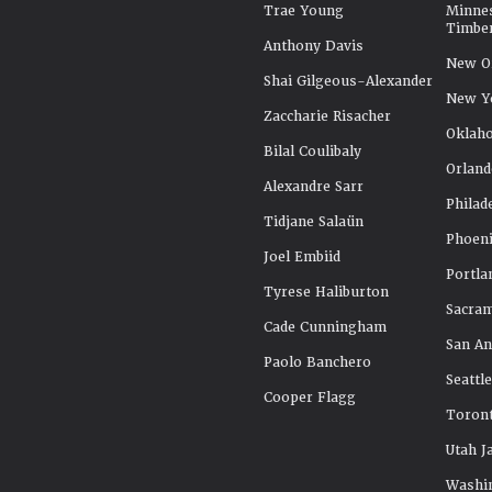
Trae Young
Minne
Timbe
Anthony Davis
New Or
Shai Gilgeous-Alexander
New Y
Zaccharie Risacher
Oklah
Bilal Coulibaly
Orland
Alexandre Sarr
Philad
Tidjane Salaün
Phoeni
Joel Embiid
Portla
Tyrese Haliburton
Sacra
Cade Cunningham
San An
Paolo Banchero
Seattl
Cooper Flagg
Toront
Utah J
Washi