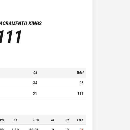
ACRAMENTO KINGS
111
Q4
Total
34
98
21
111
3P%
FT
FT%
To
Pf
TTFL
.0%
1 / 2
50.0%
2
3
21