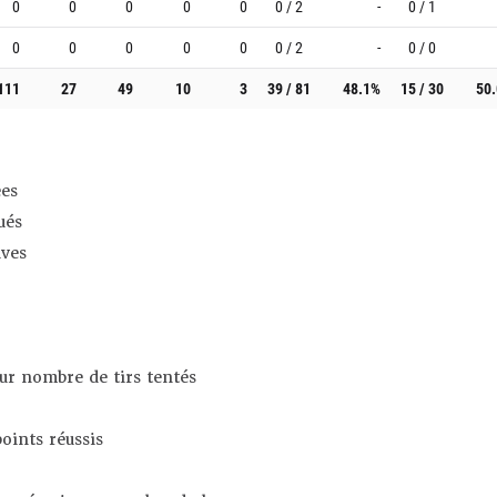
0
0
0
0
0
0 / 2
-
0 / 1
0
0
0
0
0
0 / 2
-
0 / 0
111
27
49
10
3
39 / 81
48.1%
15 / 30
50
es
ués
ives
sur nombre de tirs tentés
oints réussis