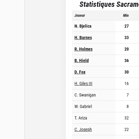
Statistiques
Sacram
Joueur
Min
N. Bjelica
27
H. Barnes
33
R. Holmes
20
B. Hield
36
D. Fox
30
H. Giles III
16
C. Swanigan
7
W. Gabriel
8
T. Ariza
32
C. Joseph
22