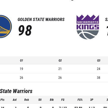
GOLDEN STATE WARRIORS
S
98
Q1
Q2
Q3
19
21
24
26
26
38
State Warriors
Pts
Ast
Reb
Stl
Blk
FG
FG%
3P
16
1
5
0
0
7 / 13
53.8%
1 / 2
50