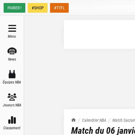
PARIER !
#SHOP
#TTFL
Menu
News
Équipes NBA
Joueurs NBA
TrashTalk Actu NBA
Calendrier NBA
Match
Sacram
Match du
06 janv
Classement