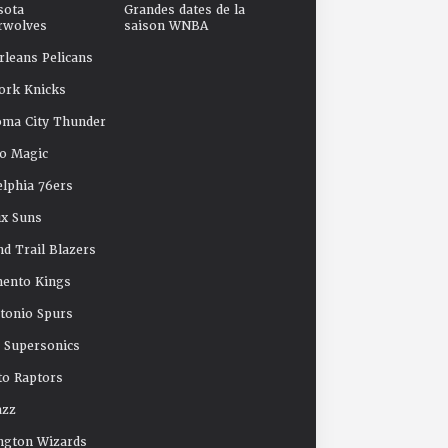
sota
Grandes dates de la
rwolves
saison WNBA
leans Pelicans
ork Knicks
oma City Thunder
o Magic
elphia 76ers
x Suns
nd Trail Blazers
mento Kings
tonio Spurs
e Supersonics
o Raptors
azz
ngton Wizards