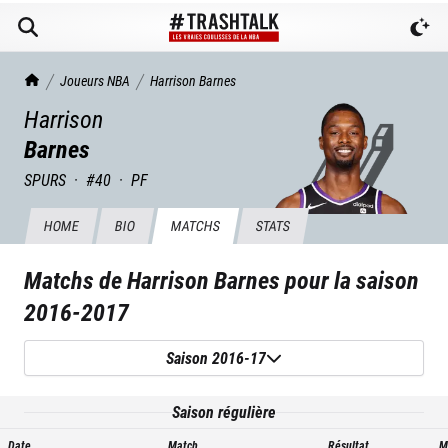
TrashTalk Actu NBA
Joueurs NBA
Harrison
Barnes
Harrison
Barnes
SPURS
·
#
40
·
PF
HOME
BIO
MATCHS
STATS
Matchs de
Harrison Barnes
pour la saison
2016-2017
Saison 2016-17
Saison régulière
Date
Match
Résultat
M