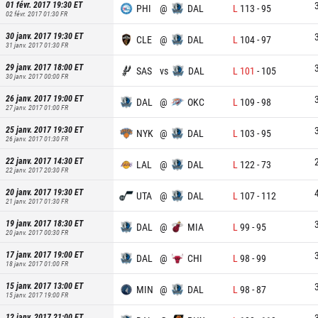
01 févr. 2017 19:30
ET
PHI
@
DAL
L
113
-
95
02 févr. 2017 01:30
FR
30 janv. 2017 19:30
ET
CLE
@
DAL
L
104
-
97
31 janv. 2017 01:30
FR
29 janv. 2017 18:00
ET
SAS
vs
DAL
L
101
-
105
30 janv. 2017 00:00
FR
26 janv. 2017 19:00
ET
DAL
@
OKC
L
109
-
98
27 janv. 2017 01:00
FR
25 janv. 2017 19:30
ET
NYK
@
DAL
L
103
-
95
26 janv. 2017 01:30
FR
22 janv. 2017 14:30
ET
LAL
@
DAL
L
122
-
73
22 janv. 2017 20:30
FR
20 janv. 2017 19:30
ET
UTA
@
DAL
L
107
-
112
21 janv. 2017 01:30
FR
19 janv. 2017 18:30
ET
DAL
@
MIA
L
99
-
95
20 janv. 2017 00:30
FR
17 janv. 2017 19:00
ET
DAL
@
CHI
L
98
-
99
18 janv. 2017 01:00
FR
15 janv. 2017 13:00
ET
MIN
@
DAL
L
98
-
87
15 janv. 2017 19:00
FR
12 janv. 2017 21:00
ET