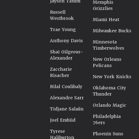
Jayson Tatum
Memphis
Grizzlies
Russell
Westbrook
Miami Heat
Trae Young
Milwaukee Bucks
Anthony Davis
Minnesota
Timberwolves
Shai Gilgeous-
Alexander
New Orleans
Pelicans
Zaccharie
Risacher
New York Knicks
Bilal Coulibaly
Oklahoma City
Thunder
Alexandre Sarr
Orlando Magic
Tidjane Salaün
Philadelphia
Joel Embiid
76ers
Tyrese
Phoenix Suns
Haliburton