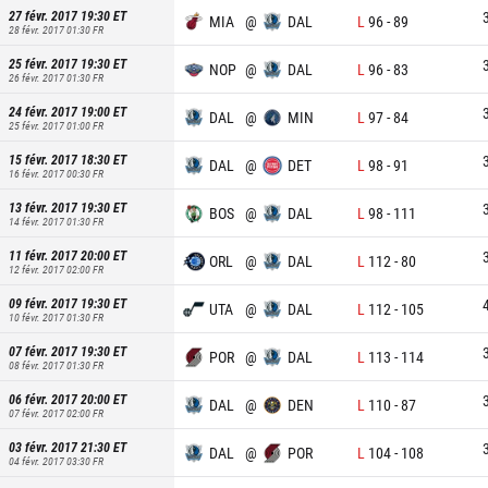
27 févr. 2017 19:30
ET
MIA
@
DAL
L
96
-
89
28 févr. 2017 01:30
FR
25 févr. 2017 19:30
ET
NOP
@
DAL
L
96
-
83
26 févr. 2017 01:30
FR
24 févr. 2017 19:00
ET
DAL
@
MIN
L
97
-
84
25 févr. 2017 01:00
FR
15 févr. 2017 18:30
ET
DAL
@
DET
L
98
-
91
16 févr. 2017 00:30
FR
13 févr. 2017 19:30
ET
BOS
@
DAL
L
98
-
111
14 févr. 2017 01:30
FR
11 févr. 2017 20:00
ET
ORL
@
DAL
L
112
-
80
12 févr. 2017 02:00
FR
09 févr. 2017 19:30
ET
UTA
@
DAL
L
112
-
105
10 févr. 2017 01:30
FR
07 févr. 2017 19:30
ET
POR
@
DAL
L
113
-
114
08 févr. 2017 01:30
FR
06 févr. 2017 20:00
ET
DAL
@
DEN
L
110
-
87
07 févr. 2017 02:00
FR
03 févr. 2017 21:30
ET
DAL
@
POR
L
104
-
108
04 févr. 2017 03:30
FR