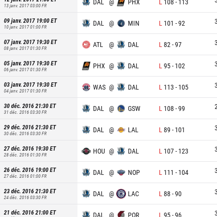
DAL
@
PHX
L
108
-
113
13 janv. 2017 03:00
FR
09 janv. 2017 19:00
ET
DAL
@
MIN
L
101
-
92
10 janv. 2017 01:00
FR
07 janv. 2017 19:30
ET
ATL
@
DAL
L
82
-
97
08 janv. 2017 01:30
FR
05 janv. 2017 19:30
ET
PHX
@
DAL
L
95
-
102
06 janv. 2017 01:30
FR
03 janv. 2017 19:30
ET
WAS
@
DAL
L
113
-
105
04 janv. 2017 01:30
FR
30 déc. 2016 21:30
ET
DAL
@
GSW
L
108
-
99
31 déc. 2016 03:30
FR
29 déc. 2016 21:30
ET
DAL
@
LAL
L
89
-
101
30 déc. 2016 03:30
FR
27 déc. 2016 19:30
ET
HOU
@
DAL
L
107
-
123
28 déc. 2016 01:30
FR
26 déc. 2016 19:00
ET
DAL
@
NOP
L
111
-
104
27 déc. 2016 01:00
FR
23 déc. 2016 21:30
ET
DAL
@
LAC
L
88
-
90
24 déc. 2016 03:30
FR
21 déc. 2016 21:00
ET
DAL
@
POR
L
95
-
96