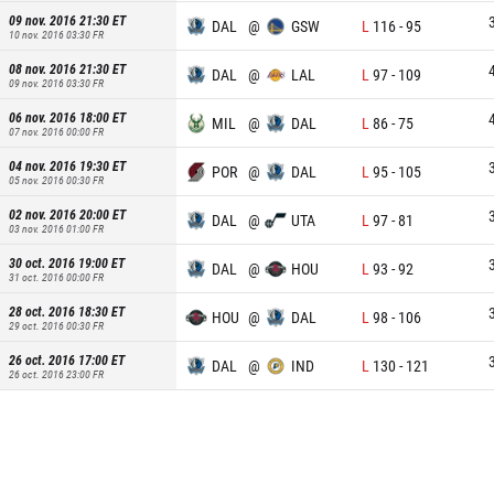
09 nov. 2016 21:30
ET
DAL
@
GSW
L
116
-
95
10 nov. 2016 03:30
FR
08 nov. 2016 21:30
ET
DAL
@
LAL
L
97
-
109
09 nov. 2016 03:30
FR
06 nov. 2016 18:00
ET
MIL
@
DAL
L
86
-
75
07 nov. 2016 00:00
FR
04 nov. 2016 19:30
ET
POR
@
DAL
L
95
-
105
05 nov. 2016 00:30
FR
02 nov. 2016 20:00
ET
DAL
@
UTA
L
97
-
81
03 nov. 2016 01:00
FR
30 oct. 2016 19:00
ET
DAL
@
HOU
L
93
-
92
31 oct. 2016 00:00
FR
28 oct. 2016 18:30
ET
HOU
@
DAL
L
98
-
106
29 oct. 2016 00:30
FR
26 oct. 2016 17:00
ET
DAL
@
IND
L
130
-
121
26 oct. 2016 23:00
FR