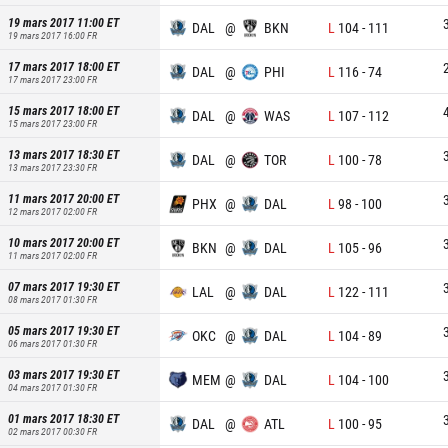
19 mars 2017 11:00
ET
DAL
@
BKN
L
104
-
111
19 mars 2017 16:00
FR
17 mars 2017 18:00
ET
DAL
@
PHI
L
116
-
74
17 mars 2017 23:00
FR
15 mars 2017 18:00
ET
DAL
@
WAS
L
107
-
112
15 mars 2017 23:00
FR
13 mars 2017 18:30
ET
DAL
@
TOR
L
100
-
78
13 mars 2017 23:30
FR
11 mars 2017 20:00
ET
PHX
@
DAL
L
98
-
100
12 mars 2017 02:00
FR
10 mars 2017 20:00
ET
BKN
@
DAL
L
105
-
96
11 mars 2017 02:00
FR
07 mars 2017 19:30
ET
LAL
@
DAL
L
122
-
111
08 mars 2017 01:30
FR
05 mars 2017 19:30
ET
OKC
@
DAL
L
104
-
89
06 mars 2017 01:30
FR
03 mars 2017 19:30
ET
MEM
@
DAL
L
104
-
100
04 mars 2017 01:30
FR
01 mars 2017 18:30
ET
DAL
@
ATL
L
100
-
95
02 mars 2017 00:30
FR