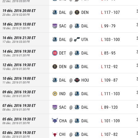
22 déc. 2016 03:00
FR
19 déc. 2016 20:00
ET
DAL
@
DEN
L
117
-
107
20 déc. 2016 02:00
FR
18 déc. 2016 15:00
ET
SAC
@
DAL
L
99
-
79
18 déc. 2016 21:00
FR
16 déc. 2016 21:30
ET
DAL
@
UTA
L
103
-
100
17 déc. 2016 03:30
FR
14 déc. 2016 19:30
ET
DET
@
DAL
L
85
-
95
15 déc. 2016 01:30
FR
12 déc. 2016 19:30
ET
DEN
@
DAL
L
112
-
92
13 déc. 2016 01:30
FR
10 déc. 2016 19:00
ET
DAL
@
HOU
L
109
-
87
11 déc. 2016 01:00
FR
09 déc. 2016 19:30
ET
IND
@
DAL
L
111
-
103
10 déc. 2016 01:30
FR
07 déc. 2016 19:30
ET
SAC
@
DAL
L
89
-
120
08 déc. 2016 01:30
FR
05 déc. 2016 19:30
ET
CHA
@
DAL
L
101
-
109
06 déc. 2016 01:30
FR
03 déc. 2016 19:30
ET
CHI
@
DAL
L
107
-
82
04 déc. 2016 01:30
FR