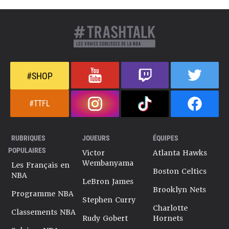
#SHOP
#TTFL
RUBRIQUES
JOUEURS
ÉQUIPES
POPULAIRES
Victor
Atlanta Hawks
Wembanyama
Les Français en
Boston Celtics
NBA
LeBron James
Brooklyn Nets
Programme NBA
Stephen Curry
Charlotte
Classements NBA
Rudy Gobert
Hornets