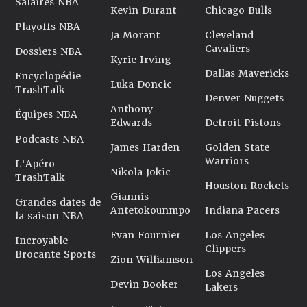
Salaires NBA
Kevin Durant
Chicago Bulls
Playoffs NBA
Ja Morant
Cleveland
Cavaliers
Dossiers NBA
Kyrie Irving
Dallas Mavericks
Encyclopédie
Luka Doncic
TrashTalk
Denver Nuggets
Anthony
Équipes NBA
Edwards
Detroit Pistons
Podcasts NBA
James Harden
Golden State
Warriors
L'Apéro
Nikola Jokic
TrashTalk
Houston Rockets
Giannis
Grandes dates de
Antetokounmpo
Indiana Pacers
la saison NBA
Evan Fournier
Los Angeles
Incroyable
Clippers
Brocante Sports
Zion Williamson
Los Angeles
Devin Booker
Lakers