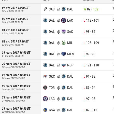
07 avr. 2017 18:30
ET
SAS
@
DAL
W
89
-
102
08 avr. 2017 00:30
FR
05 avr. 2017 20:30
ET
DAL
@
LAC
L
112
-
101
06 avr. 2017 02:30
FR
04 avr. 2017 20:30
ET
DAL
@
SAC
L
98
-
87
05 avr. 2017 02:30
FR
02 avr. 2017 13:30
ET
DAL
@
MIL
L
105
-
109
02 avr. 2017 19:30
FR
31 mars 2017 18:00
ET
DAL
@
MEM
L
99
-
90
01 avr. 2017 00:00
FR
29 mars 2017 18:00
ET
DAL
@
NOP
L
121
-
118
30 mars 2017 00:00
FR
27 mars 2017 18:30
ET
OKC
@
DAL
L
91
-
92
28 mars 2017 00:30
FR
25 mars 2017 19:30
ET
TOR
@
DAL
L
86
-
94
26 mars 2017 00:30
FR
23 mars 2017 19:30
ET
LAC
@
DAL
L
97
-
95
24 mars 2017 00:30
FR
21 mars 2017 19:30
ET
GSW
@
DAL
L
87
-
112
22 mars 2017 00:30
FR