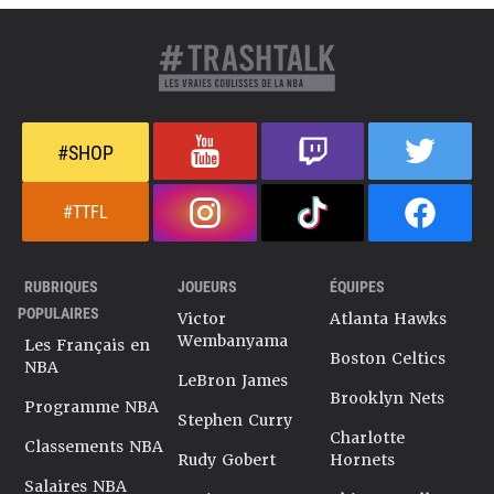
#SHOP
#TTFL
RUBRIQUES
JOUEURS
ÉQUIPES
POPULAIRES
Victor
Atlanta Hawks
Wembanyama
Les Français en
Boston Celtics
NBA
LeBron James
Brooklyn Nets
Programme NBA
Stephen Curry
Charlotte
Classements NBA
Rudy Gobert
Hornets
Salaires NBA