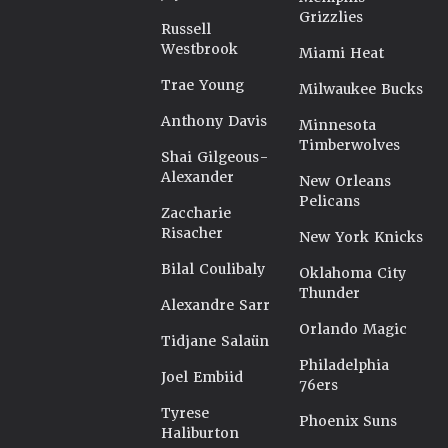
Grizzlies
Russell
Westbrook
Miami Heat
Trae Young
Milwaukee Bucks
Anthony Davis
Minnesota
Timberwolves
Shai Gilgeous-
Alexander
New Orleans
Pelicans
Zaccharie
Risacher
New York Knicks
Bilal Coulibaly
Oklahoma City
Thunder
Alexandre Sarr
Orlando Magic
Tidjane Salaün
Philadelphia
Joel Embiid
76ers
Tyrese
Phoenix Suns
Haliburton