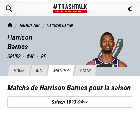
TrashTalk Actu NBA
Joueurs NBA
Harrison
Barnes
Harrison
Barnes
SPURS
·
#
40
·
PF
HOME
BIO
MATCHS
STATS
Matchs de
Harrison Barnes
pour la saison
Saison 1993-94