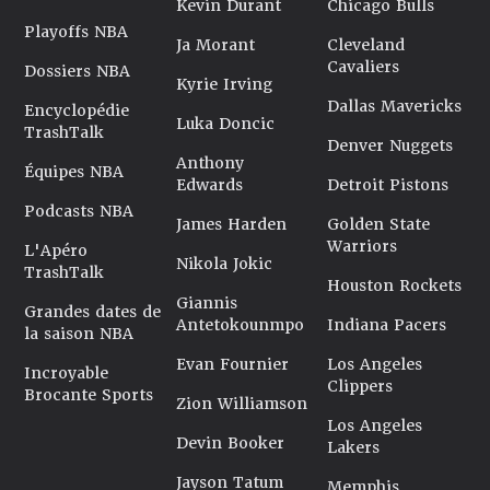
Kevin Durant
Chicago Bulls
Playoffs NBA
Ja Morant
Cleveland
Cavaliers
Dossiers NBA
Kyrie Irving
Dallas Mavericks
Encyclopédie
Luka Doncic
TrashTalk
Denver Nuggets
Anthony
Équipes NBA
Edwards
Detroit Pistons
Podcasts NBA
James Harden
Golden State
Warriors
L'Apéro
Nikola Jokic
TrashTalk
Houston Rockets
Giannis
Grandes dates de
Antetokounmpo
Indiana Pacers
la saison NBA
Evan Fournier
Los Angeles
Incroyable
Clippers
Brocante Sports
Zion Williamson
Los Angeles
Devin Booker
Lakers
Jayson Tatum
Memphis