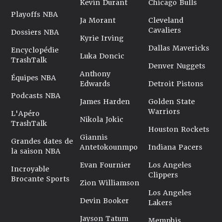
Kevin Durant
Chicago Bulls
Playoffs NBA
Ja Morant
Cleveland
Cavaliers
Dossiers NBA
Kyrie Irving
Dallas Mavericks
Encyclopédie
Luka Doncic
TrashTalk
Denver Nuggets
Anthony
Équipes NBA
Edwards
Detroit Pistons
Podcasts NBA
James Harden
Golden State
Warriors
L'Apéro
Nikola Jokic
TrashTalk
Houston Rockets
Giannis
Grandes dates de
Antetokounmpo
Indiana Pacers
la saison NBA
Evan Fournier
Los Angeles
Incroyable
Clippers
Brocante Sports
Zion Williamson
Los Angeles
Devin Booker
Lakers
Jayson Tatum
Memphis