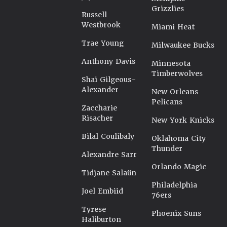
Grizzlies
Russell
Westbrook
Miami Heat
Trae Young
Milwaukee Bucks
Anthony Davis
Minnesota
Timberwolves
Shai Gilgeous-
Alexander
New Orleans
Pelicans
Zaccharie
Risacher
New York Knicks
Bilal Coulibaly
Oklahoma City
Thunder
Alexandre Sarr
Orlando Magic
Tidjane Salaün
Philadelphia
Joel Embiid
76ers
Tyrese
Phoenix Suns
Haliburton