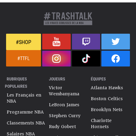
#SHOP
#TTFL
RUBRIQUES
JOUEURS
ÉQUIPES
POPULAIRES
Victor
Atlanta Hawks
Wembanyama
Les Français en
Boston Celtics
NBA
LeBron James
Brooklyn Nets
Programme NBA
Stephen Curry
Charlotte
Classements NBA
Rudy Gobert
Hornets
Salaires NBA