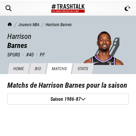
TrashTalk Actu NBA
Joueurs NBA
Harrison
Barnes
Harrison
Barnes
SPURS
·
#
40
·
PF
HOME
BIO
MATCHS
STATS
Matchs de
Harrison Barnes
pour la saison
Saison 1986-87