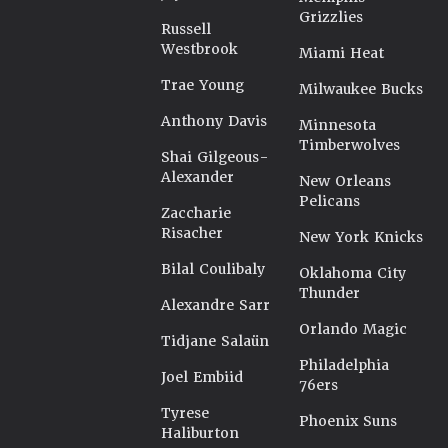
Grizzlies
Russell
Westbrook
Miami Heat
Trae Young
Milwaukee Bucks
Anthony Davis
Minnesota
Timberwolves
Shai Gilgeous-
Alexander
New Orleans
Pelicans
Zaccharie
Risacher
New York Knicks
Bilal Coulibaly
Oklahoma City
Thunder
Alexandre Sarr
Orlando Magic
Tidjane Salaün
Philadelphia
Joel Embiid
76ers
Tyrese
Phoenix Suns
Haliburton