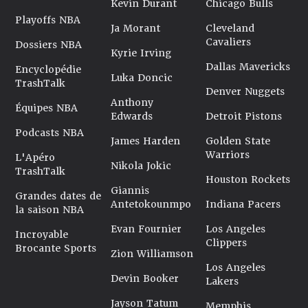
Kevin Durant
Chicago Bulls
Playoffs NBA
Ja Morant
Cleveland
Cavaliers
Dossiers NBA
Kyrie Irving
Dallas Mavericks
Encyclopédie
Luka Doncic
TrashTalk
Denver Nuggets
Anthony
Équipes NBA
Edwards
Detroit Pistons
Podcasts NBA
James Harden
Golden State
Warriors
L'Apéro
Nikola Jokic
TrashTalk
Houston Rockets
Giannis
Grandes dates de
Antetokounmpo
Indiana Pacers
la saison NBA
Evan Fournier
Los Angeles
Incroyable
Clippers
Brocante Sports
Zion Williamson
Los Angeles
Devin Booker
Lakers
Jayson Tatum
Memphis