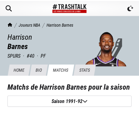
TrashTalk Actu NBA
Joueurs NBA
Harrison
Barnes
Harrison
Barnes
SPURS
·
#
40
·
PF
HOME
BIO
MATCHS
STATS
Matchs de
Harrison Barnes
pour la saison
Saison 1991-92