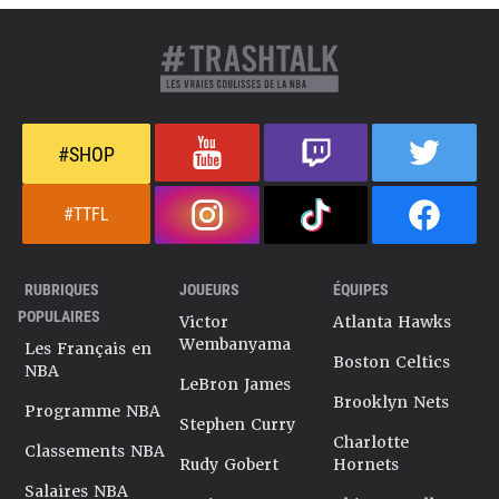
#SHOP
#TTFL
RUBRIQUES
JOUEURS
ÉQUIPES
POPULAIRES
Victor
Atlanta Hawks
Wembanyama
Les Français en
Boston Celtics
NBA
LeBron James
Brooklyn Nets
Programme NBA
Stephen Curry
Charlotte
Classements NBA
Rudy Gobert
Hornets
Salaires NBA