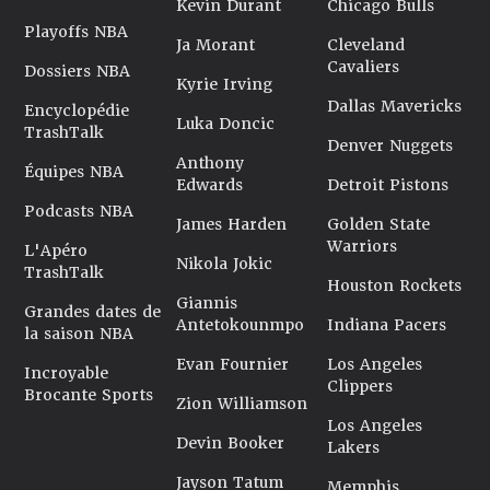
Kevin Durant
Chicago Bulls
Playoffs NBA
Ja Morant
Cleveland
Cavaliers
Dossiers NBA
Kyrie Irving
Dallas Mavericks
Encyclopédie
Luka Doncic
TrashTalk
Denver Nuggets
Anthony
Équipes NBA
Edwards
Detroit Pistons
Podcasts NBA
James Harden
Golden State
Warriors
L'Apéro
Nikola Jokic
TrashTalk
Houston Rockets
Giannis
Grandes dates de
Antetokounmpo
Indiana Pacers
la saison NBA
Evan Fournier
Los Angeles
Incroyable
Clippers
Brocante Sports
Zion Williamson
Los Angeles
Devin Booker
Lakers
Jayson Tatum
Memphis