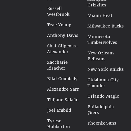
Grizzlies
Russell
Westbrook
Miami Heat
Trae Young
Milwaukee Bucks
Anthony Davis
Minnesota
Timberwolves
Shai Gilgeous-
Alexander
New Orleans
Pelicans
Zaccharie
Risacher
New York Knicks
Bilal Coulibaly
Oklahoma City
Thunder
Alexandre Sarr
Orlando Magic
Tidjane Salaün
Philadelphia
Joel Embiid
76ers
Tyrese
Phoenix Suns
Haliburton