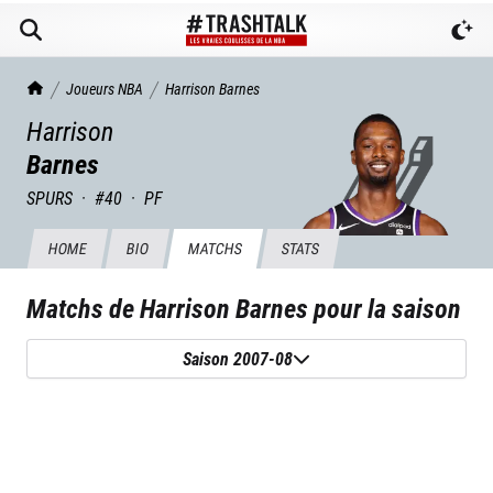
TrashTalk Actu NBA
Joueurs NBA
Harrison
Barnes
Harrison
Barnes
SPURS
·
#
40
·
PF
HOME
BIO
MATCHS
STATS
Matchs de
Harrison Barnes
pour la saison
Saison 2007-08