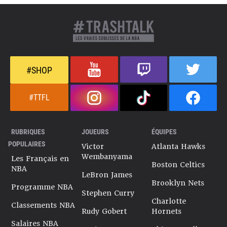
#SHOP
#TTFL
RUBRIQUES
JOUEURS
ÉQUIPES
POPULAIRES
Victor
Atlanta Hawks
Wembanyama
Les Français en
Boston Celtics
NBA
LeBron James
Brooklyn Nets
Programme NBA
Stephen Curry
Charlotte
Classements NBA
Rudy Gobert
Hornets
Salaires NBA