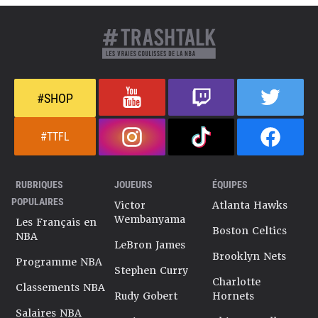
#SHOP
#TTFL
RUBRIQUES
JOUEURS
ÉQUIPES
POPULAIRES
Victor
Atlanta Hawks
Wembanyama
Les Français en
Boston Celtics
NBA
LeBron James
Brooklyn Nets
Programme NBA
Stephen Curry
Charlotte
Classements NBA
Rudy Gobert
Hornets
Salaires NBA