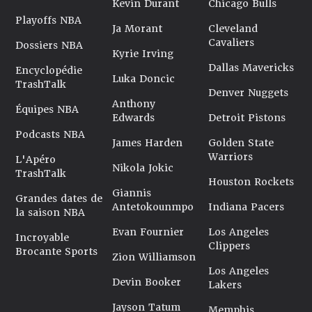
Kevin Durant
Chicago Bulls
Playoffs NBA
Ja Morant
Cleveland
Cavaliers
Dossiers NBA
Kyrie Irving
Dallas Mavericks
Encyclopédie
Luka Doncic
TrashTalk
Denver Nuggets
Anthony
Équipes NBA
Edwards
Detroit Pistons
Podcasts NBA
James Harden
Golden State
Warriors
L'Apéro
Nikola Jokic
TrashTalk
Houston Rockets
Giannis
Grandes dates de
Antetokounmpo
Indiana Pacers
la saison NBA
Evan Fournier
Los Angeles
Incroyable
Clippers
Brocante Sports
Zion Williamson
Los Angeles
Devin Booker
Lakers
Jayson Tatum
Memphis