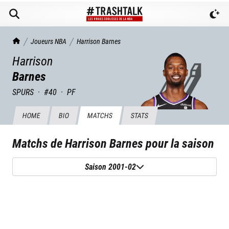
TrashTalk Actu NBA
Joueurs NBA
Harrison
Barnes
Harrison
Barnes
SPURS
·
#
40
·
PF
HOME
BIO
MATCHS
STATS
Matchs de
Harrison Barnes
pour la saison
Saison 2001-02