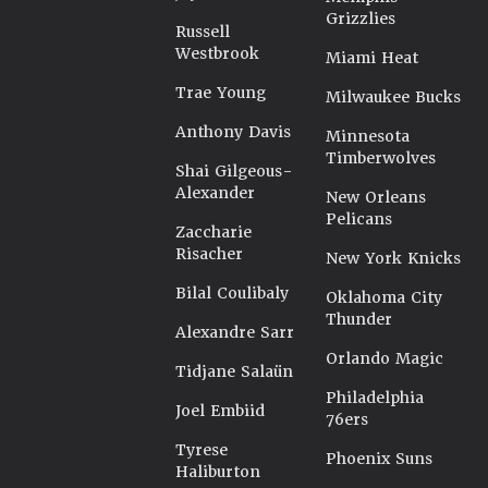
Grizzlies
Russell
Westbrook
Miami Heat
Trae Young
Milwaukee Bucks
Anthony Davis
Minnesota
Timberwolves
Shai Gilgeous-
Alexander
New Orleans
Pelicans
Zaccharie
Risacher
New York Knicks
Bilal Coulibaly
Oklahoma City
Thunder
Alexandre Sarr
Orlando Magic
Tidjane Salaün
Philadelphia
Joel Embiid
76ers
Tyrese
Phoenix Suns
Haliburton