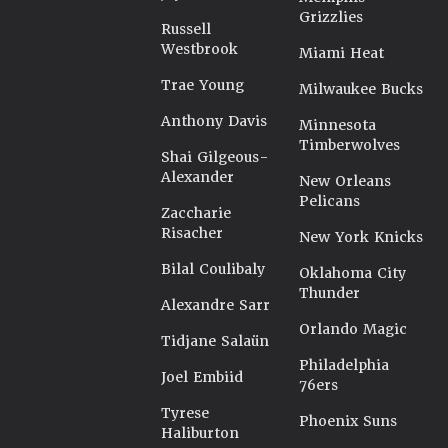
Grizzlies
Russell
Westbrook
Miami Heat
Trae Young
Milwaukee Bucks
Anthony Davis
Minnesota
Timberwolves
Shai Gilgeous-
Alexander
New Orleans
Pelicans
Zaccharie
Risacher
New York Knicks
Bilal Coulibaly
Oklahoma City
Thunder
Alexandre Sarr
Orlando Magic
Tidjane Salaün
Philadelphia
Joel Embiid
76ers
Tyrese
Phoenix Suns
Haliburton