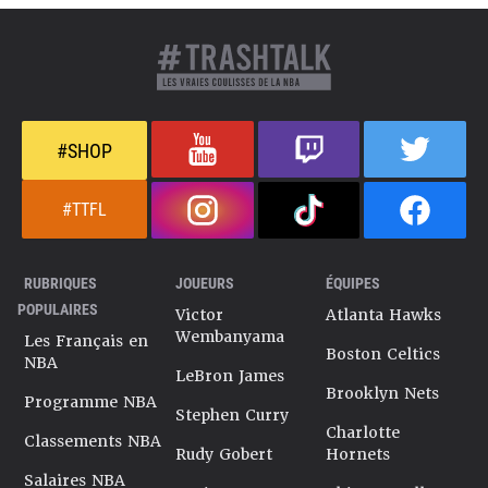
#SHOP
#TTFL
RUBRIQUES
JOUEURS
ÉQUIPES
POPULAIRES
Victor
Atlanta Hawks
Wembanyama
Les Français en
Boston Celtics
NBA
LeBron James
Brooklyn Nets
Programme NBA
Stephen Curry
Charlotte
Classements NBA
Rudy Gobert
Hornets
Salaires NBA