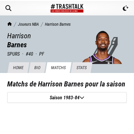
TrashTalk Actu NBA
Joueurs NBA
Harrison
Barnes
Harrison
Barnes
SPURS
·
#
40
·
PF
HOME
BIO
MATCHS
STATS
Matchs de
Harrison Barnes
pour la saison
Saison 1983-84