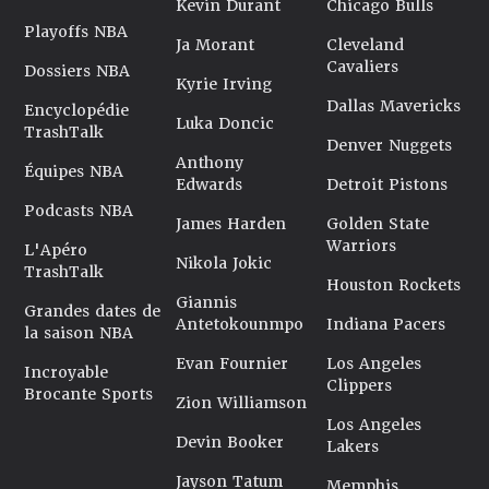
Kevin Durant
Chicago Bulls
Playoffs NBA
Ja Morant
Cleveland
Cavaliers
Dossiers NBA
Kyrie Irving
Dallas Mavericks
Encyclopédie
Luka Doncic
TrashTalk
Denver Nuggets
Anthony
Équipes NBA
Edwards
Detroit Pistons
Podcasts NBA
James Harden
Golden State
Warriors
L'Apéro
Nikola Jokic
TrashTalk
Houston Rockets
Giannis
Grandes dates de
Antetokounmpo
Indiana Pacers
la saison NBA
Evan Fournier
Los Angeles
Incroyable
Clippers
Brocante Sports
Zion Williamson
Los Angeles
Devin Booker
Lakers
Jayson Tatum
Memphis