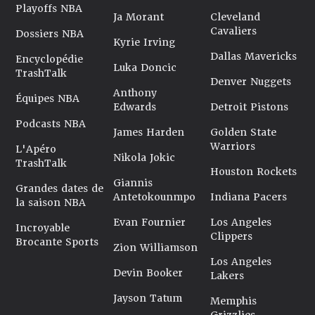
Playoffs NBA
Ja Morant
Cleveland
Cavaliers
Dossiers NBA
Kyrie Irving
Dallas Mavericks
Encyclopédie
Luka Doncic
TrashTalk
Denver Nuggets
Anthony
Équipes NBA
Edwards
Detroit Pistons
Podcasts NBA
James Harden
Golden State
Warriors
L'Apéro
Nikola Jokic
TrashTalk
Houston Rockets
Giannis
Grandes dates de
Antetokounmpo
Indiana Pacers
la saison NBA
Evan Fournier
Los Angeles
Incroyable
Clippers
Brocante Sports
Zion Williamson
Los Angeles
Devin Booker
Lakers
Jayson Tatum
Memphis