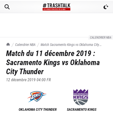
CALENDRIER NBA
TrashTalk Actu NBA
Calendrier NBA
Match
Sacramento Kings
vs
Oklahoma City
Match du
11 décembre 2019
:
Thunder
du
11/12/2019
Sacramento Kings
vs
Oklahoma
City Thunder
12 décembre 2019 04:00
FR
OKLAHOMA CITY THUNDER
SACRAMENTO KINGS