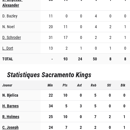
Alexander
D. Bazley
11
0
0
4
0
0
N. Noel
20
11
0
4
2
1
D. Schroder
31
17
0
2
2
1
L. Dort
13
2
1
0
1
0
TOTAL
-
93
24
50
8
8
Statistiques
Sacramento Kings
Joueur
Min
Pts
Ast
Reb
Stl
Blk
N. Bjelica
22
10
0
5
0
0
H. Barnes
34
5
3
5
0
0
R. Holmes
25
10
0
7
2
1
C. Joseph
24
7
2
2
0
1