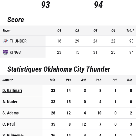
93
94
Score
Team
Q1
Q2
Q3
Q4
Total
THUNDER
18
29
24
22
93
KINGS
23
15
31
25
94
Statistiques
Oklahoma City Thunder
Joueur
Min
Pts
Ast
Reb
Stl
Blk
D. Gallinari
33
14
3
8
1
0
A. Nader
33
15
0
4
1
0
S. Adams
28
12
4
10
0
2
C. Paul
35
8
12
7
0
3
S. Gilgeous-
36
14
4
4
1
1