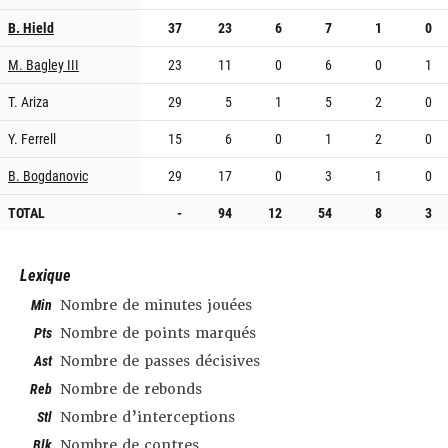
B. Hield
37
23
6
7
1
0
M. Bagley III
23
11
0
6
0
1
T. Ariza
29
5
1
5
2
0
Y. Ferrell
15
6
0
1
2
0
B. Bogdanovic
29
17
0
3
1
0
TOTAL
-
94
12
54
8
3
Lexique
Min
Nombre de minutes jouées
Pts
Nombre de points marqués
Ast
Nombre de passes décisives
Reb
Nombre de rebonds
Stl
Nombre d’interceptions
Blk
Nombre de contres