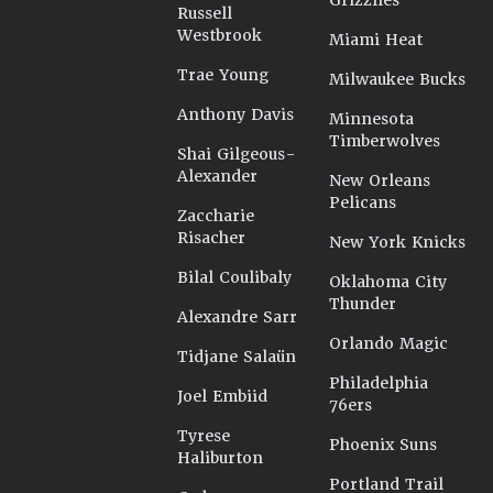
Grizzlies
Russell
Westbrook
Miami Heat
Trae Young
Milwaukee Bucks
Anthony Davis
Minnesota
Timberwolves
Shai Gilgeous-
Alexander
New Orleans
Pelicans
Zaccharie
Risacher
New York Knicks
Bilal Coulibaly
Oklahoma City
Thunder
Alexandre Sarr
Orlando Magic
Tidjane Salaün
Philadelphia
Joel Embiid
76ers
Tyrese
Phoenix Suns
Haliburton
Portland Trail