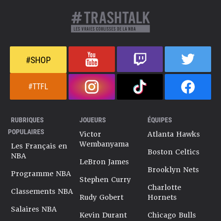
#SHOP
#TTFL
RUBRIQUES
JOUEURS
ÉQUIPES
POPULAIRES
Victor
Atlanta Hawks
Wembanyama
Les Français en
Boston Celtics
NBA
LeBron James
Brooklyn Nets
Programme NBA
Stephen Curry
Charlotte
Classements NBA
Rudy Gobert
Hornets
Salaires NBA
Kevin Durant
Chicago Bulls