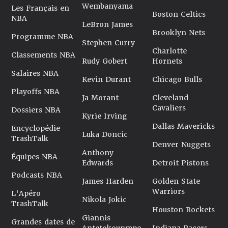
Wembanyama
Les Français en
Boston Celtics
NBA
LeBron James
Brooklyn Nets
Programme NBA
Stephen Curry
Charlotte
Classements NBA
Rudy Gobert
Hornets
Salaires NBA
Kevin Durant
Chicago Bulls
Playoffs NBA
Ja Morant
Cleveland
Cavaliers
Dossiers NBA
Kyrie Irving
Dallas Mavericks
Encyclopédie
Luka Doncic
TrashTalk
Denver Nuggets
Anthony
Équipes NBA
Edwards
Detroit Pistons
Podcasts NBA
James Harden
Golden State
Warriors
L'Apéro
Nikola Jokic
TrashTalk
Houston Rockets
Giannis
Grandes dates de