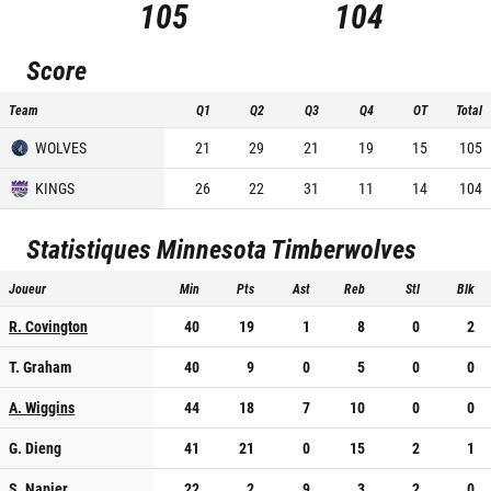
105
104
Score
Team
Q1
Q2
Q3
Q4
OT
Total
WOLVES
21
29
21
19
15
105
KINGS
26
22
31
11
14
104
Statistiques
Minnesota Timberwolves
Joueur
Min
Pts
Ast
Reb
Stl
Blk
R. Covington
40
19
1
8
0
2
T. Graham
40
9
0
5
0
0
A. Wiggins
44
18
7
10
0
0
G. Dieng
41
21
0
15
2
1
S. Napier
22
2
9
3
2
0