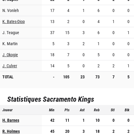
N. Vonleh
17
4
1
6
0
0
K. Bates-Diop
13
2
0
4
1
0
J. Teague
37
15
3
6
0
1
K. Martin
5
3
2
1
0
0
J. Okogie
18
7
0
5
0
0
J. Culver
14
5
0
2
2
1
TOTAL
-
105
23
73
7
5
Statistiques
Sacramento Kings
Joueur
Min
Pts
Ast
Reb
Stl
Blk
H. Barnes
42
11
1
10
0
0
R. Holmes
45
20
3
18
2
2