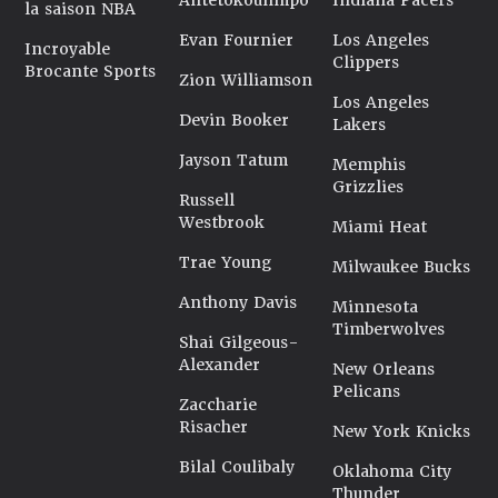
Antetokounmpo
Indiana Pacers
la saison NBA
Evan Fournier
Los Angeles
Incroyable
Clippers
Brocante Sports
Zion Williamson
Los Angeles
Devin Booker
Lakers
Jayson Tatum
Memphis
Grizzlies
Russell
Westbrook
Miami Heat
Trae Young
Milwaukee Bucks
Anthony Davis
Minnesota
Timberwolves
Shai Gilgeous-
Alexander
New Orleans
Pelicans
Zaccharie
Risacher
New York Knicks
Bilal Coulibaly
Oklahoma City
Thunder