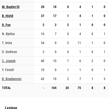
M. Bagley III
20
18
0
4
1
0
B. Hield
37
17
1
4
1
0
D. Fox
2
2
2
1
0
0
N. Bjelica
16
7
0
4
0
1
T. Ariza
34
0
3
11
1
0
D. Dedmon
2
0
0
1
0
1
C. Joseph
40
10
7
6
2
0
Y. Ferrell
10
0
1
1
0
1
B. Bogdanovic
43
19
2
7
1
3
TOTAL
-
104
20
75
8
8
Lexique