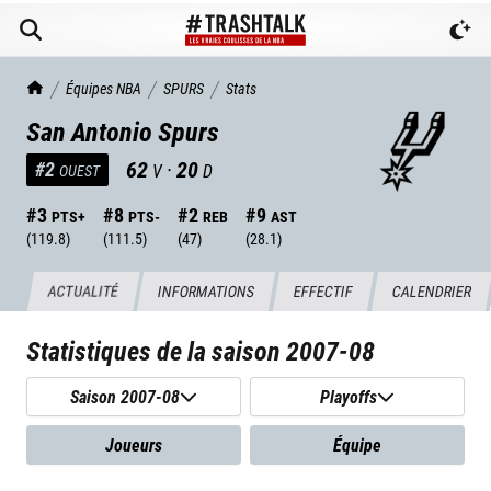
TrashTalk Actu NBA
Équipes NBA
SPURS
Stats
San Antonio Spurs
62
·
20
#
2
V
D
OUEST
#
3
#
8
#
2
#
9
PTS+
PTS-
REB
AST
(
119.8
)
(
111.5
)
(
47
)
(
28.1
)
ACTUALITÉ
INFORMATIONS
EFFECTIF
CALENDRIER
Statistiques de la saison
2007-08
Saison 2007-08
Playoffs
Joueurs
Équipe