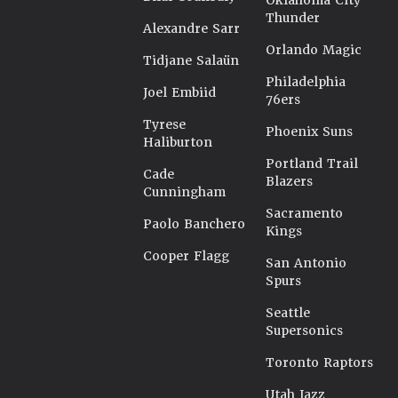
Oklahoma City
Thunder
Alexandre Sarr
Orlando Magic
Tidjane Salaün
Philadelphia
Joel Embiid
76ers
Tyrese
Phoenix Suns
Haliburton
Portland Trail
Cade
Blazers
Cunningham
Sacramento
Paolo Banchero
Kings
Cooper Flagg
San Antonio
Spurs
Seattle
Supersonics
Toronto Raptors
Utah Jazz