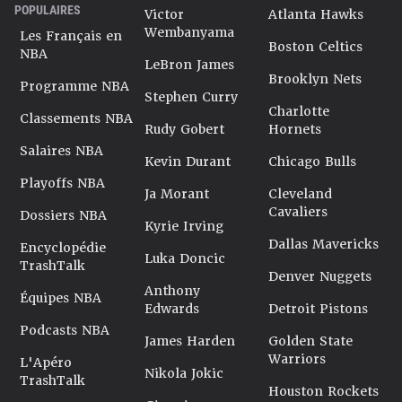
POPULAIRES
Victor
Atlanta Hawks
Wembanyama
Les Français en
Boston Celtics
NBA
LeBron James
Brooklyn Nets
Programme NBA
Stephen Curry
Charlotte
Classements NBA
Rudy Gobert
Hornets
Salaires NBA
Kevin Durant
Chicago Bulls
Playoffs NBA
Ja Morant
Cleveland
Cavaliers
Dossiers NBA
Kyrie Irving
Dallas Mavericks
Encyclopédie
Luka Doncic
TrashTalk
Denver Nuggets
Anthony
Équipes NBA
Edwards
Detroit Pistons
Podcasts NBA
James Harden
Golden State
Warriors
L'Apéro
Nikola Jokic
TrashTalk
Houston Rockets