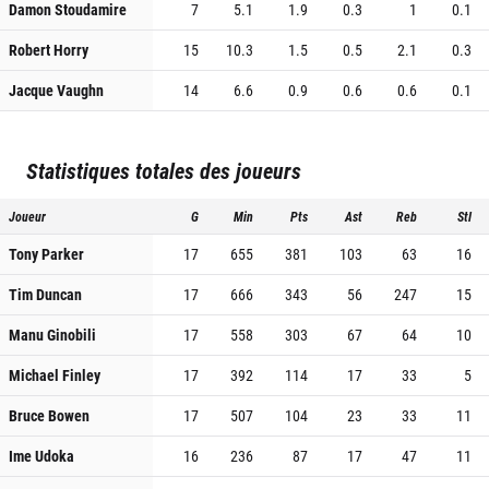
Damon Stoudamire
7
5.1
1.9
0.3
1
0.1
Robert Horry
15
10.3
1.5
0.5
2.1
0.3
Jacque Vaughn
14
6.6
0.9
0.6
0.6
0.1
Statistiques totales des joueurs
Joueur
G
Min
Pts
Ast
Reb
Stl
Tony Parker
17
655
381
103
63
16
Tim Duncan
17
666
343
56
247
15
Manu Ginobili
17
558
303
67
64
10
Michael Finley
17
392
114
17
33
5
Bruce Bowen
17
507
104
23
33
11
Ime Udoka
16
236
87
17
47
11