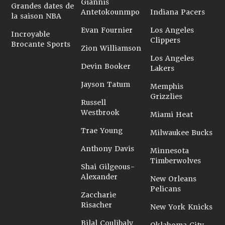
Giannis
Grandes dates de
Antetokounmpo
Indiana Pacers
la saison NBA
Evan Fournier
Los Angeles
Incroyable
Clippers
Brocante Sports
Zion Williamson
Los Angeles
Devin Booker
Lakers
Jayson Tatum
Memphis
Grizzlies
Russell
Westbrook
Miami Heat
Trae Young
Milwaukee Bucks
Anthony Davis
Minnesota
Timberwolves
Shai Gilgeous-
Alexander
New Orleans
Pelicans
Zaccharie
Risacher
New York Knicks
Bilal Coulibaly