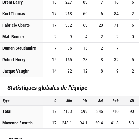
Brent Barry
16
227
83
17
18
6
Kurt Thomas
17
268
69
6
84
2
Fabricio Oberto
17
332
63
20
71
6
Matt Bonner
2
9
4
2
2
0
Damon Stoudamire
7
36
13
2
7
1
Robert Horry
15
155
23
8
32
5
Jacque Vaughn
14
92
12
8
9
2
Statistiques globales de l'équipe
Type
G
Min
Pts
Ast
Reb
Stl
Total
17
4133
1599
346
710
90
Moyenne / match
17
243.1
94.1
20.4
41.8
5.3
Lexique