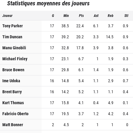
Statistiques moyennes des joueurs
Joueur
G
Min
Pts
Ast
Reb
Stl
Tony Parker
17
38.5
22.4
6.1
3.7
0.9
Tim Duncan
17
39.2
20.2
3.3
14.5
0.9
Manu Ginobili
17
32.8
17.8
3.9
3.8
0.6
Michael Finley
17
23.1
6.7
1
1.9
0.3
Bruce Bowen
17
29.8
6.1
1.4
1.9
0.6
Ime Udoka
16
14.8
5.4
1.1
2.9
0.7
Brent Barry
16
14.2
5.2
1.1
1.1
0.4
Kurt Thomas
17
15.8
4.1
0.4
4.9
0.1
Fabricio Oberto
17
19.5
3.7
1.2
4.2
0.4
Matt Bonner
2
4.5
2
1
1
0