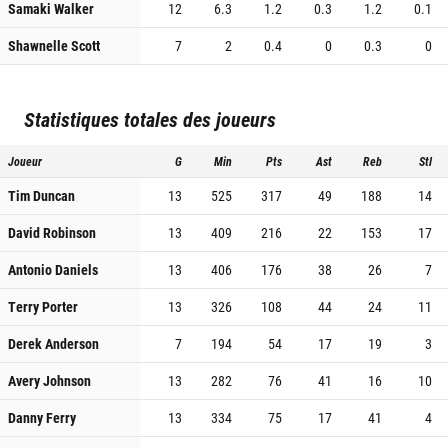
Samaki Walker
12
6.3
1.2
0.3
1.2
0.1
Shawnelle Scott
7
2
0.4
0
0.3
0
Statistiques totales des joueurs
Joueur
G
Min
Pts
Ast
Reb
Stl
Tim Duncan
13
525
317
49
188
14
David Robinson
13
409
216
22
153
17
Antonio Daniels
13
406
176
38
26
7
Terry Porter
13
326
108
44
24
11
Derek Anderson
7
194
54
17
19
3
Avery Johnson
13
282
76
41
16
10
Danny Ferry
13
334
75
17
41
4