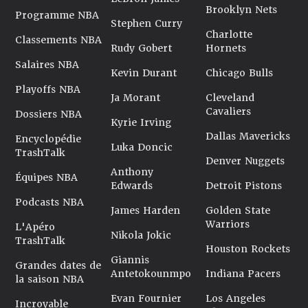
Brooklyn Nets
Programme NBA
Stephen Curry
Charlotte
Classements NBA
Rudy Gobert
Hornets
Salaires NBA
Kevin Durant
Chicago Bulls
Playoffs NBA
Ja Morant
Cleveland
Cavaliers
Dossiers NBA
Kyrie Irving
Dallas Mavericks
Encyclopédie
Luka Doncic
TrashTalk
Denver Nuggets
Anthony
Équipes NBA
Edwards
Detroit Pistons
Podcasts NBA
James Harden
Golden State
Warriors
L'Apéro
Nikola Jokic
TrashTalk
Houston Rockets
Giannis
Grandes dates de
Antetokounmpo
Indiana Pacers
la saison NBA
Evan Fournier
Los Angeles
Incroyable