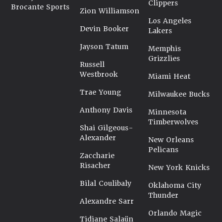
Clippers
Brocante Sports
Zion Williamson
Los Angeles
Devin Booker
Lakers
Jayson Tatum
Memphis
Grizzlies
Russell
Westbrook
Miami Heat
Trae Young
Milwaukee Bucks
Anthony Davis
Minnesota
Timberwolves
Shai Gilgeous-
Alexander
New Orleans
Pelicans
Zaccharie
Risacher
New York Knicks
Bilal Coulibaly
Oklahoma City
Thunder
Alexandre Sarr
Orlando Magic
Tidjane Salaün