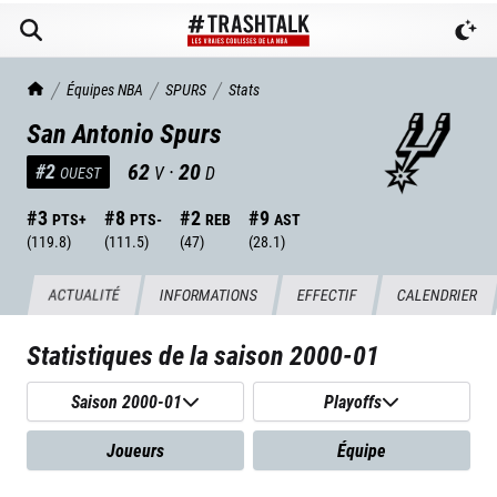
TrashTalk Actu NBA
Équipes NBA
SPURS
Stats
San Antonio Spurs
62
·
20
#
2
V
D
OUEST
#
3
#
8
#
2
#
9
PTS+
PTS-
REB
AST
(
119.8
)
(
111.5
)
(
47
)
(
28.1
)
ACTUALITÉ
INFORMATIONS
EFFECTIF
CALENDRIER
Statistiques de la saison
2000-01
Saison 2000-01
Playoffs
Joueurs
Équipe