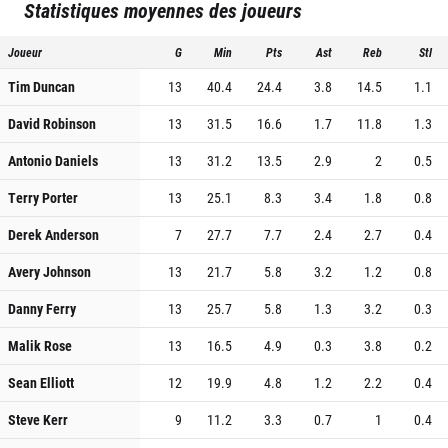
Statistiques moyennes des joueurs
Joueur
G
Min
Pts
Ast
Reb
Stl
Tim Duncan
13
40.4
24.4
3.8
14.5
1.1
David Robinson
13
31.5
16.6
1.7
11.8
1.3
Antonio Daniels
13
31.2
13.5
2.9
2
0.5
Terry Porter
13
25.1
8.3
3.4
1.8
0.8
Derek Anderson
7
27.7
7.7
2.4
2.7
0.4
Avery Johnson
13
21.7
5.8
3.2
1.2
0.8
Danny Ferry
13
25.7
5.8
1.3
3.2
0.3
Malik Rose
13
16.5
4.9
0.3
3.8
0.2
Sean Elliott
12
19.9
4.8
1.2
2.2
0.4
Steve Kerr
9
11.2
3.3
0.7
1
0.4