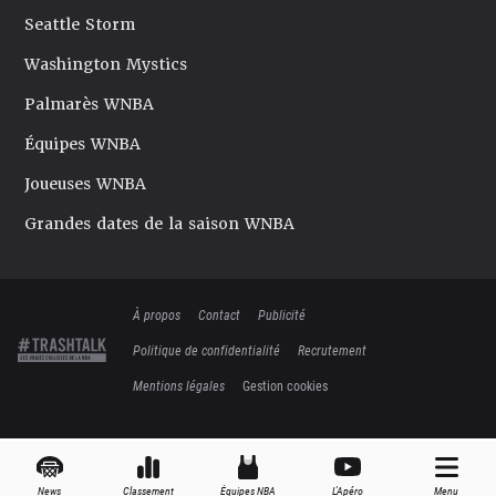
Seattle Storm
Washington Mystics
Palmarès WNBA
Équipes WNBA
Joueuses WNBA
Grandes dates de la saison WNBA
À propos
Contact
Publicité
Politique de confidentialité
Recrutement
Mentions légales
Gestion cookies
News
Classement
Équipes NBA
L'Apéro
Menu