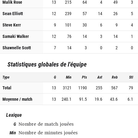
Malik Rose
13
215
64
4
49
3
Sean Elliott
12
239
57
14
26
5
Steve Kerr
9
101
30
6
9
4
Samaki Walker
12
76
14
3
14
1
Shawnelle Scott
7
14
3
0
2
0
Statistiques globales de l'équipe
Type
G
Min
Pts
Ast
Reb
Stl
Total
13
3121
1190
255
567
79
Moyenne / match
13
240.1
91.5
19.6
43.6
6.1
Lexique
G
Nombre de match jouées
Min
Nombre de minutes jouées