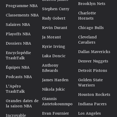
Brooklyn Nets
Programme NBA
Stephen Curry
Charlotte
Classements NBA
Rudy Gobert
Hornets
Salaires NBA
Kevin Durant
Chicago Bulls
Playoffs NBA
Ja Morant
Cleveland
Cavaliers
Dossiers NBA
Kyrie Irving
Dallas Mavericks
Encyclopédie
Luka Doncic
TrashTalk
Denver Nuggets
Anthony
Équipes NBA
Edwards
Detroit Pistons
Podcasts NBA
James Harden
Golden State
Warriors
L'Apéro
Nikola Jokic
TrashTalk
Houston Rockets
Giannis
Grandes dates de
Antetokounmpo
Indiana Pacers
la saison NBA
Evan Fournier
Los Angeles
Incroyable