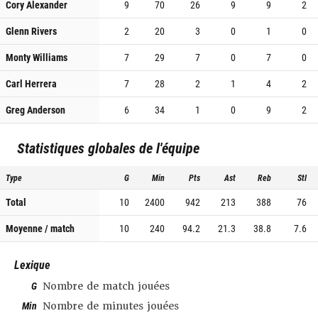
Cory Alexander
9
70
26
9
9
2
Glenn Rivers
2
20
3
0
1
0
Monty Williams
7
29
7
0
7
0
Carl Herrera
7
28
2
1
4
2
Greg Anderson
6
34
1
0
9
2
Statistiques globales de l'équipe
Type
G
Min
Pts
Ast
Reb
Stl
Total
10
2400
942
213
388
76
Moyenne / match
10
240
94.2
21.3
38.8
7.6
Lexique
G
Nombre de match jouées
Min
Nombre de minutes jouées