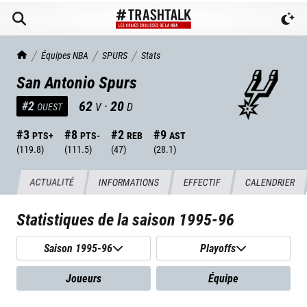
TrashTalk Actu NBA
Équipes NBA
SPURS
Stats
San Antonio Spurs
62
·
20
#
2
V
D
OUEST
#
3
#
8
#
2
#
9
PTS+
PTS-
REB
AST
(
119.8
)
(
111.5
)
(
47
)
(
28.1
)
ACTUALITÉ
INFORMATIONS
EFFECTIF
CALENDRIER
Statistiques de la saison
1995-96
Saison 1995-96
Playoffs
Joueurs
Équipe