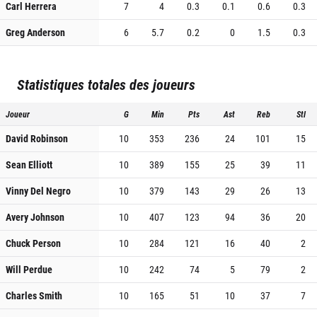
Carl Herrera
7
4
0.3
0.1
0.6
0.3
Greg Anderson
6
5.7
0.2
0
1.5
0.3
Statistiques totales des joueurs
Joueur
G
Min
Pts
Ast
Reb
Stl
David Robinson
10
353
236
24
101
15
Sean Elliott
10
389
155
25
39
11
Vinny Del Negro
10
379
143
29
26
13
Avery Johnson
10
407
123
94
36
20
Chuck Person
10
284
121
16
40
2
Will Perdue
10
242
74
5
79
2
Charles Smith
10
165
51
10
37
7