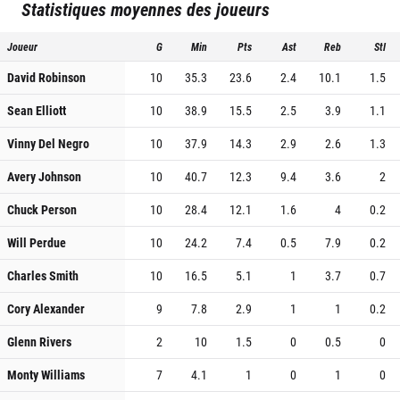
Statistiques moyennes des joueurs
Joueur
G
Min
Pts
Ast
Reb
Stl
David Robinson
10
35.3
23.6
2.4
10.1
1.5
Sean Elliott
10
38.9
15.5
2.5
3.9
1.1
Vinny Del Negro
10
37.9
14.3
2.9
2.6
1.3
Avery Johnson
10
40.7
12.3
9.4
3.6
2
Chuck Person
10
28.4
12.1
1.6
4
0.2
Will Perdue
10
24.2
7.4
0.5
7.9
0.2
Charles Smith
10
16.5
5.1
1
3.7
0.7
Cory Alexander
9
7.8
2.9
1
1
0.2
Glenn Rivers
2
10
1.5
0
0.5
0
Monty Williams
7
4.1
1
0
1
0