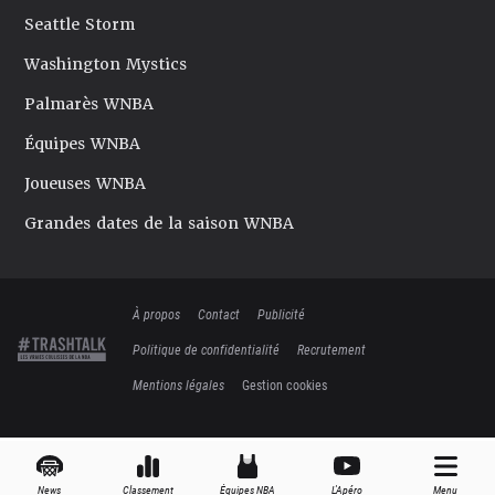
Seattle Storm
Washington Mystics
Palmarès WNBA
Équipes WNBA
Joueuses WNBA
Grandes dates de la saison WNBA
À propos
Contact
Publicité
Politique de confidentialité
Recrutement
Mentions légales
Gestion cookies
News
Classement
Équipes NBA
L'Apéro
Menu