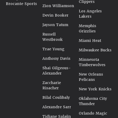
Clippers
Brocante Sports
Zion Williamson
Los Angeles
Devin Booker
Lakers
Jayson Tatum
Memphis
Grizzlies
Russell
Westbrook
Miami Heat
Trae Young
Milwaukee Bucks
Anthony Davis
Minnesota
Timberwolves
Shai Gilgeous-
Alexander
New Orleans
Pelicans
Zaccharie
Risacher
New York Knicks
Bilal Coulibaly
Oklahoma City
Thunder
Alexandre Sarr
Orlando Magic
Tidjane Salaün