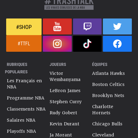
#SHOP
#TTFL
RUBRIQUES
JOUEURS
ÉQUIPES
POPULAIRES
Victor
Atlanta Hawks
Wembanyama
Les Français en
Boston Celtics
NBA
LeBron James
Brooklyn Nets
Programme NBA
Stephen Curry
Charlotte
Classements NBA
Rudy Gobert
Hornets
Salaires NBA
Kevin Durant
Chicago Bulls
Playoffs NBA
Ja Morant
Cleveland