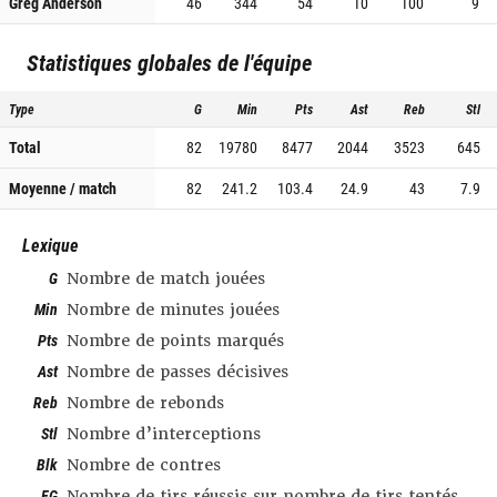
Greg Anderson
46
344
54
10
100
9
Statistiques globales de l'équipe
Type
G
Min
Pts
Ast
Reb
Stl
Total
82
19780
8477
2044
3523
645
Moyenne / match
82
241.2
103.4
24.9
43
7.9
Lexique
G
Nombre de match jouées
Min
Nombre de minutes jouées
Pts
Nombre de points marqués
Ast
Nombre de passes décisives
Reb
Nombre de rebonds
Stl
Nombre d’interceptions
Blk
Nombre de contres
FG
Nombre de tirs réussis sur nombre de tirs tentés