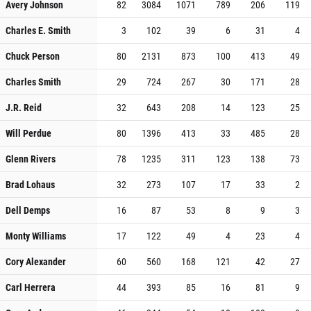
Avery Johnson
82
3084
1071
789
206
119
Charles E. Smith
3
102
39
6
31
4
Chuck Person
80
2131
873
100
413
49
Charles Smith
29
724
267
30
171
28
J.R. Reid
32
643
208
14
123
25
Will Perdue
80
1396
413
33
485
28
Glenn Rivers
78
1235
311
123
138
73
Brad Lohaus
32
273
107
17
33
2
Dell Demps
16
87
53
8
9
3
Monty Williams
17
122
49
4
23
4
Cory Alexander
60
560
168
121
42
27
Carl Herrera
44
393
85
16
81
9