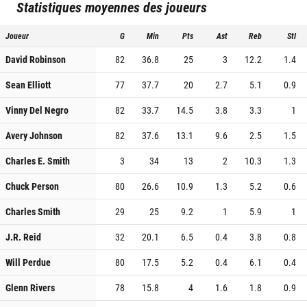
Statistiques moyennes des joueurs
Joueur
G
Min
Pts
Ast
Reb
Stl
David Robinson
82
36.8
25
3
12.2
1.4
Sean Elliott
77
37.7
20
2.7
5.1
0.9
Vinny Del Negro
82
33.7
14.5
3.8
3.3
1
Avery Johnson
82
37.6
13.1
9.6
2.5
1.5
Charles E. Smith
3
34
13
2
10.3
1.3
Chuck Person
80
26.6
10.9
1.3
5.2
0.6
Charles Smith
29
25
9.2
1
5.9
1
J.R. Reid
32
20.1
6.5
0.4
3.8
0.8
Will Perdue
80
17.5
5.2
0.4
6.1
0.4
Glenn Rivers
78
15.8
4
1.6
1.8
0.9