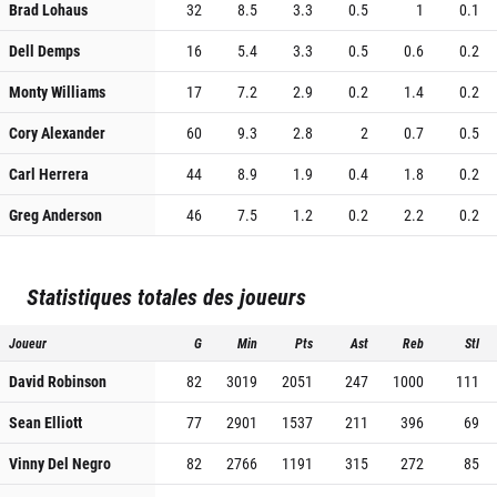
Brad Lohaus
32
8.5
3.3
0.5
1
0.1
Dell Demps
16
5.4
3.3
0.5
0.6
0.2
Monty Williams
17
7.2
2.9
0.2
1.4
0.2
Cory Alexander
60
9.3
2.8
2
0.7
0.5
Carl Herrera
44
8.9
1.9
0.4
1.8
0.2
Greg Anderson
46
7.5
1.2
0.2
2.2
0.2
Statistiques totales des joueurs
Joueur
G
Min
Pts
Ast
Reb
Stl
David Robinson
82
3019
2051
247
1000
111
Sean Elliott
77
2901
1537
211
396
69
Vinny Del Negro
82
2766
1191
315
272
85