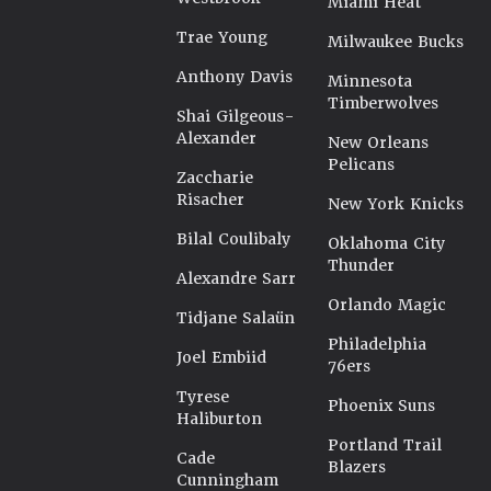
Miami Heat
Trae Young
Milwaukee Bucks
Anthony Davis
Minnesota
Timberwolves
Shai Gilgeous-
Alexander
New Orleans
Pelicans
Zaccharie
Risacher
New York Knicks
Bilal Coulibaly
Oklahoma City
Thunder
Alexandre Sarr
Orlando Magic
Tidjane Salaün
Philadelphia
Joel Embiid
76ers
Tyrese
Phoenix Suns
Haliburton
Portland Trail
Cade
Blazers
Cunningham