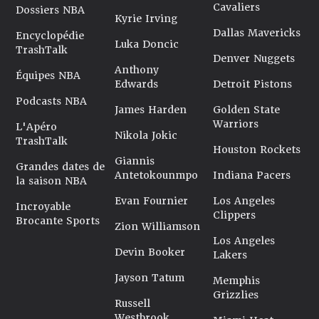
Cavaliers
Dossiers NBA
Kyrie Irving
Dallas Mavericks
Encyclopédie
Luka Doncic
TrashTalk
Denver Nuggets
Anthony
Équipes NBA
Edwards
Detroit Pistons
Podcasts NBA
James Harden
Golden State
Warriors
L'Apéro
Nikola Jokic
TrashTalk
Houston Rockets
Giannis
Grandes dates de
Antetokounmpo
Indiana Pacers
la saison NBA
Evan Fournier
Los Angeles
Incroyable
Clippers
Brocante Sports
Zion Williamson
Los Angeles
Devin Booker
Lakers
Jayson Tatum
Memphis
Grizzlies
Russell
Westbrook