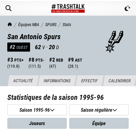
TrashTalk Actu NBA
Équipes NBA
SPURS
Stats
San Antonio Spurs
62
·
20
#
2
V
D
OUEST
#
3
#
8
#
2
#
9
PTS+
PTS-
REB
AST
(
119.8
)
(
111.5
)
(
47
)
(
28.1
)
ACTUALITÉ
INFORMATIONS
EFFECTIF
CALENDRIER
Statistiques de la saison
1995-96
Saison 1995-96
Saison régulière
Joueurs
Équipe