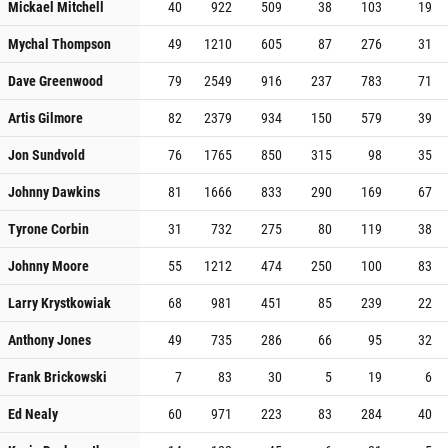
Mickael Mitchell
40
922
509
38
103
19
Mychal Thompson
49
1210
605
87
276
31
Dave Greenwood
79
2549
916
237
783
71
Artis Gilmore
82
2379
934
150
579
39
Jon Sundvold
76
1765
850
315
98
35
Johnny Dawkins
81
1666
833
290
169
67
Tyrone Corbin
31
732
275
80
119
38
Johnny Moore
55
1212
474
250
100
83
Larry Krystkowiak
68
981
451
85
239
22
Anthony Jones
49
735
286
66
95
32
Frank Brickowski
7
83
30
5
19
6
Ed Nealy
60
971
223
83
284
40