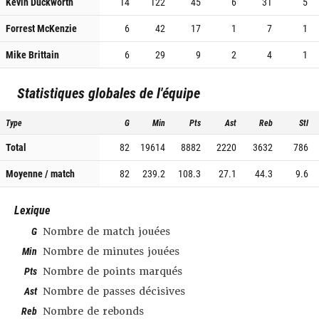
Kevin Duckworth
14
122
45
6
31
5
Forrest McKenzie
6
42
17
1
7
1
Mike Brittain
6
29
9
2
4
1
Statistiques globales de l'équipe
Type
G
Min
Pts
Ast
Reb
Stl
Total
82
19614
8882
2220
3632
786
Moyenne / match
82
239.2
108.3
27.1
44.3
9.6
Lexique
G
Nombre de match jouées
Min
Nombre de minutes jouées
Pts
Nombre de points marqués
Ast
Nombre de passes décisives
Reb
Nombre de rebonds