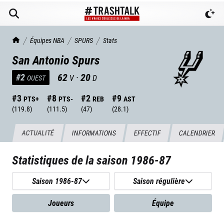
TrashTalk Actu NBA
Équipes NBA
SPURS
Stats
San Antonio Spurs
62
·
20
#
2
V
D
OUEST
#
3
#
8
#
2
#
9
PTS+
PTS-
REB
AST
(
119.8
)
(
111.5
)
(
47
)
(
28.1
)
ACTUALITÉ
INFORMATIONS
EFFECTIF
CALENDRIER
Statistiques de la saison
1986-87
Saison 1986-87
Saison régulière
Joueurs
Équipe