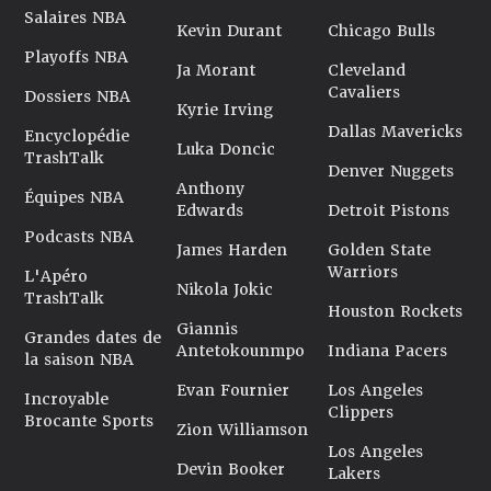
Salaires NBA
Kevin Durant
Chicago Bulls
Playoffs NBA
Ja Morant
Cleveland
Cavaliers
Dossiers NBA
Kyrie Irving
Dallas Mavericks
Encyclopédie
Luka Doncic
TrashTalk
Denver Nuggets
Anthony
Équipes NBA
Edwards
Detroit Pistons
Podcasts NBA
James Harden
Golden State
Warriors
L'Apéro
Nikola Jokic
TrashTalk
Houston Rockets
Giannis
Grandes dates de
Antetokounmpo
Indiana Pacers
la saison NBA
Evan Fournier
Los Angeles
Incroyable
Clippers
Brocante Sports
Zion Williamson
Los Angeles
Devin Booker
Lakers