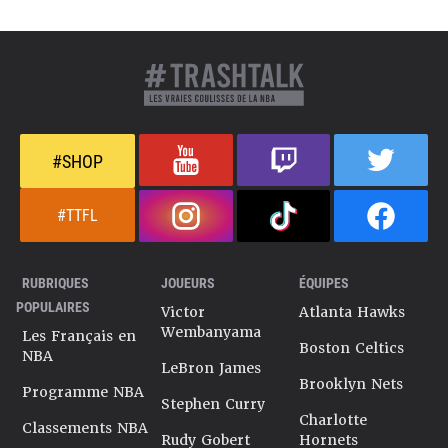
#SHOP
#TTFL
RUBRIQUES
JOUEURS
ÉQUIPES
POPULAIRES
Victor
Atlanta Hawks
Wembanyama
Les Français en
Boston Celtics
NBA
LeBron James
Brooklyn Nets
Programme NBA
Stephen Curry
Charlotte
Classements NBA
Rudy Gobert
Hornets