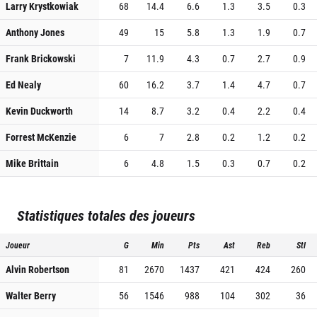
Larry Krystkowiak
68
14.4
6.6
1.3
3.5
0.3
Anthony Jones
49
15
5.8
1.3
1.9
0.7
Frank Brickowski
7
11.9
4.3
0.7
2.7
0.9
Ed Nealy
60
16.2
3.7
1.4
4.7
0.7
Kevin Duckworth
14
8.7
3.2
0.4
2.2
0.4
Forrest McKenzie
6
7
2.8
0.2
1.2
0.2
Mike Brittain
6
4.8
1.5
0.3
0.7
0.2
Statistiques totales des joueurs
Joueur
G
Min
Pts
Ast
Reb
Stl
Alvin Robertson
81
2670
1437
421
424
260
Walter Berry
56
1546
988
104
302
36