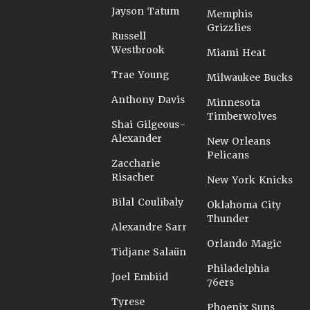
Jayson Tatum
Memphis
Grizzlies
Russell
Westbrook
Miami Heat
Trae Young
Milwaukee Bucks
Anthony Davis
Minnesota
Timberwolves
Shai Gilgeous-
Alexander
New Orleans
Pelicans
Zaccharie
Risacher
New York Knicks
Bilal Coulibaly
Oklahoma City
Thunder
Alexandre Sarr
Orlando Magic
Tidjane Salaün
Philadelphia
Joel Embiid
76ers
Tyrese
Phoenix Suns