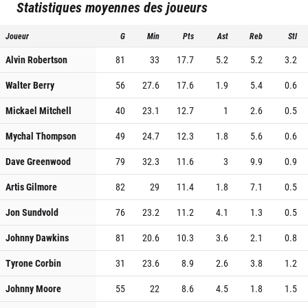
Statistiques moyennes des joueurs
Joueur
G
Min
Pts
Ast
Reb
Stl
Alvin Robertson
81
33
17.7
5.2
5.2
3.2
Walter Berry
56
27.6
17.6
1.9
5.4
0.6
Mickael Mitchell
40
23.1
12.7
1
2.6
0.5
Mychal Thompson
49
24.7
12.3
1.8
5.6
0.6
Dave Greenwood
79
32.3
11.6
3
9.9
0.9
Artis Gilmore
82
29
11.4
1.8
7.1
0.5
Jon Sundvold
76
23.2
11.2
4.1
1.3
0.5
Johnny Dawkins
81
20.6
10.3
3.6
2.1
0.8
Tyrone Corbin
31
23.6
8.9
2.6
3.8
1.2
Johnny Moore
55
22
8.6
4.5
1.8
1.5