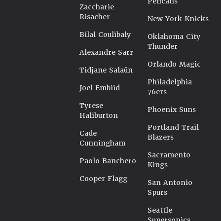
Pelicans
Zaccharie
Risacher
New York Knicks
Bilal Coulibaly
Oklahoma City
Thunder
Alexandre Sarr
Orlando Magic
Tidjane Salaün
Philadelphia
Joel Embiid
76ers
Tyrese
Phoenix Suns
Haliburton
Portland Trail
Cade
Blazers
Cunningham
Sacramento
Paolo Banchero
Kings
Cooper Flagg
San Antonio
Spurs
Seattle
Supersonics