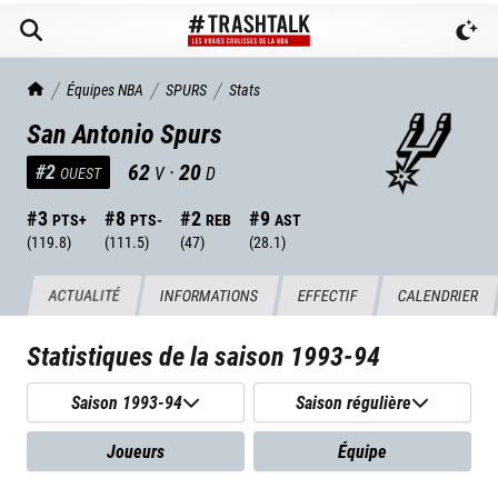
TrashTalk Actu NBA
Équipes NBA
SPURS
Stats
San Antonio Spurs
62
·
20
#
2
V
D
OUEST
#
3
#
8
#
2
#
9
PTS+
PTS-
REB
AST
(
119.8
)
(
111.5
)
(
47
)
(
28.1
)
ACTUALITÉ
INFORMATIONS
EFFECTIF
CALENDRIER
Statistiques de la saison
1993-94
Saison 1993-94
Saison régulière
Joueurs
Équipe