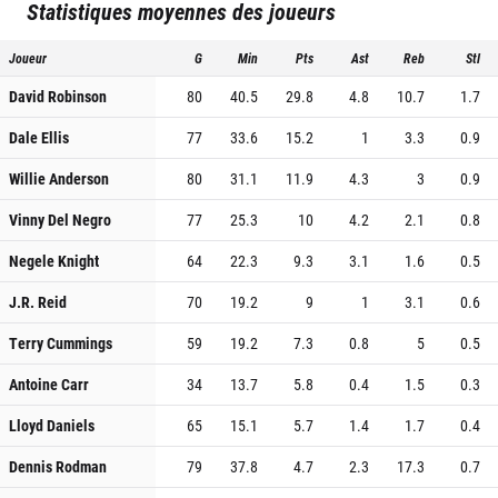
Statistiques moyennes des joueurs
Joueur
G
Min
Pts
Ast
Reb
Stl
David Robinson
80
40.5
29.8
4.8
10.7
1.7
Dale Ellis
77
33.6
15.2
1
3.3
0.9
Willie Anderson
80
31.1
11.9
4.3
3
0.9
Vinny Del Negro
77
25.3
10
4.2
2.1
0.8
Negele Knight
64
22.3
9.3
3.1
1.6
0.5
J.R. Reid
70
19.2
9
1
3.1
0.6
Terry Cummings
59
19.2
7.3
0.8
5
0.5
Antoine Carr
34
13.7
5.8
0.4
1.5
0.3
Lloyd Daniels
65
15.1
5.7
1.4
1.7
0.4
Dennis Rodman
79
37.8
4.7
2.3
17.3
0.7