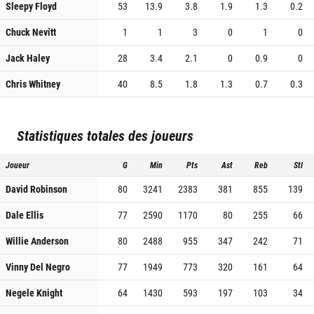
Sleepy Floyd
53
13.9
3.8
1.9
1.3
0.2
Chuck Nevitt
1
1
3
0
1
0
Jack Haley
28
3.4
2.1
0
0.9
0
Chris Whitney
40
8.5
1.8
1.3
0.7
0.3
Statistiques totales des joueurs
Joueur
G
Min
Pts
Ast
Reb
Stl
David Robinson
80
3241
2383
381
855
139
Dale Ellis
77
2590
1170
80
255
66
Willie Anderson
80
2488
955
347
242
71
Vinny Del Negro
77
1949
773
320
161
64
Negele Knight
64
1430
593
197
103
34