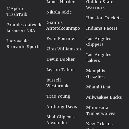
James Harden
Golden State
Warriors
L'Apéro
Nikola Jokic
TrashTalk
Houston Rockets
Giannis
Grandes dates de
Antetokounmpo
Indiana Pacers
la saison NBA
Evan Fournier
Los Angeles
Incroyable
Clippers
Brocante Sports
Zion Williamson
Los Angeles
Devin Booker
Lakers
Jayson Tatum
Memphis
Grizzlies
Russell
Westbrook
Miami Heat
Trae Young
Milwaukee Bucks
Anthony Davis
Minnesota
Timberwolves
Shai Gilgeous-
Alexander
New Orleans