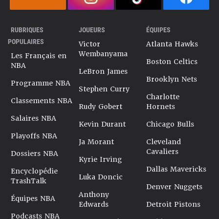
RUBRIQUES
JOUEURS
ÉQUIPES
POPULAIRES
Victor
Atlanta Hawks
Wembanyama
Les Français en
Boston Celtics
NBA
LeBron James
Brooklyn Nets
Programme NBA
Stephen Curry
Charlotte
Classements NBA
Rudy Gobert
Hornets
Salaires NBA
Kevin Durant
Chicago Bulls
Playoffs NBA
Ja Morant
Cleveland
Cavaliers
Dossiers NBA
Kyrie Irving
Dallas Mavericks
Encyclopédie
Luka Doncic
TrashTalk
Denver Nuggets
Anthony
Équipes NBA
Edwards
Detroit Pistons
Podcasts NBA