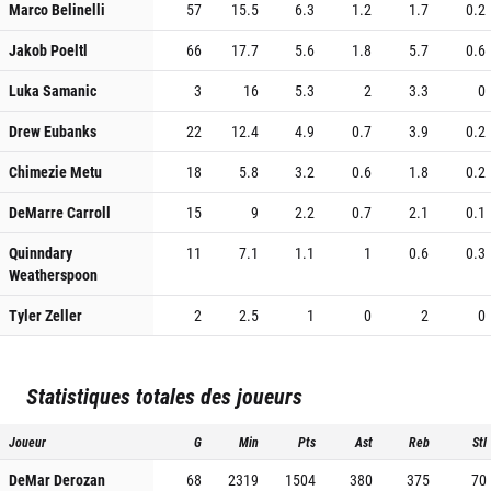
Marco Belinelli
57
15.5
6.3
1.2
1.7
0.2
Jakob Poeltl
66
17.7
5.6
1.8
5.7
0.6
Luka Samanic
3
16
5.3
2
3.3
0
Drew Eubanks
22
12.4
4.9
0.7
3.9
0.2
Chimezie Metu
18
5.8
3.2
0.6
1.8
0.2
DeMarre Carroll
15
9
2.2
0.7
2.1
0.1
Quinndary
11
7.1
1.1
1
0.6
0.3
Weatherspoon
Tyler Zeller
2
2.5
1
0
2
0
Statistiques totales des joueurs
Joueur
G
Min
Pts
Ast
Reb
Stl
DeMar Derozan
68
2319
1504
380
375
70