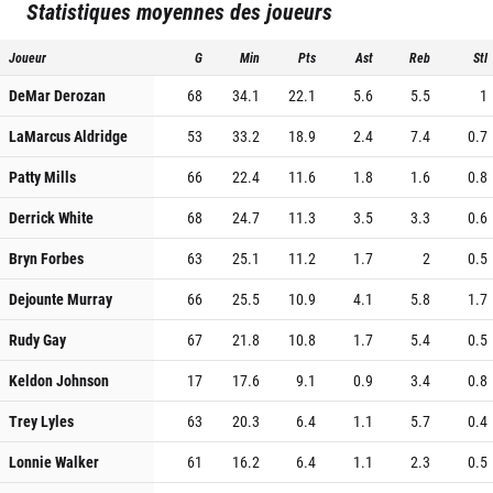
Statistiques moyennes des joueurs
Joueur
G
Min
Pts
Ast
Reb
Stl
DeMar Derozan
68
34.1
22.1
5.6
5.5
1
LaMarcus Aldridge
53
33.2
18.9
2.4
7.4
0.7
Patty Mills
66
22.4
11.6
1.8
1.6
0.8
Derrick White
68
24.7
11.3
3.5
3.3
0.6
Bryn Forbes
63
25.1
11.2
1.7
2
0.5
Dejounte Murray
66
25.5
10.9
4.1
5.8
1.7
Rudy Gay
67
21.8
10.8
1.7
5.4
0.5
Keldon Johnson
17
17.6
9.1
0.9
3.4
0.8
Trey Lyles
63
20.3
6.4
1.1
5.7
0.4
Lonnie Walker
61
16.2
6.4
1.1
2.3
0.5