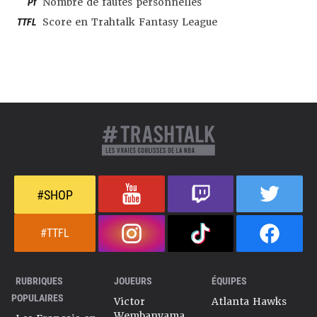
Pf
Nombre de fautes personnelles
TTFL
Score en Trahtalk Fantasy League
#SHOP
#TTFL
RUBRIQUES
JOUEURS
ÉQUIPES
POPULAIRES
Victor
Atlanta Hawks
Wembanyama