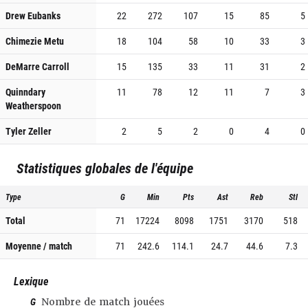
Drew Eubanks
22
272
107
15
85
5
Chimezie Metu
18
104
58
10
33
3
DeMarre Carroll
15
135
33
11
31
2
Quinndary
11
78
12
11
7
3
Weatherspoon
Tyler Zeller
2
5
2
0
4
0
Statistiques globales de l'équipe
Type
G
Min
Pts
Ast
Reb
Stl
Total
71
17224
8098
1751
3170
518
Moyenne / match
71
242.6
114.1
24.7
44.6
7.3
Lexique
G
Nombre de match jouées