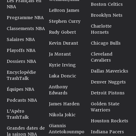
Les Français en
Boston Celtics
NBA
LeBron James
Brooklyn Nets
Programme NBA
Stephen Curry
Charlotte
Classements NBA
Rudy Gobert
Hornets
Salaires NBA
Kevin Durant
Chicago Bulls
Playoffs NBA
Ja Morant
Cleveland
Cavaliers
Dossiers NBA
Kyrie Irving
Dallas Mavericks
Encyclopédie
Luka Doncic
TrashTalk
Denver Nuggets
Anthony
Équipes NBA
Edwards
Detroit Pistons
Podcasts NBA
James Harden
Golden State
Warriors
L'Apéro
Nikola Jokic
TrashTalk
Houston Rockets
Giannis
Grandes dates de
Antetokounmpo
Indiana Pacers
la saison NBA