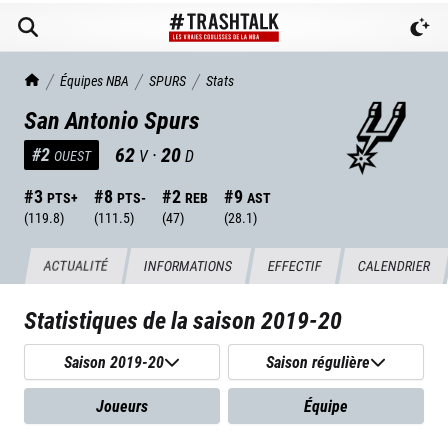
TrashTalk Actu NBA
Équipes NBA
SPURS
Stats
San Antonio Spurs
62
·
20
#
2
V
D
OUEST
#
3
#
8
#
2
#
9
PTS+
PTS-
REB
AST
(
119.8
)
(
111.5
)
(
47
)
(
28.1
)
ACTUALITÉ
INFORMATIONS
EFFECTIF
CALENDRIER
Statistiques de la saison
2019-20
Saison 2019-20
Saison régulière
Joueurs
Équipe