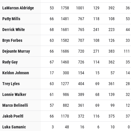
LaMarcus Aldridge
53
1758
1001
129
392
36
Patty Mills
66
1481
767
118
108
53
Derrick White
68
1681
765
241
223
44
Bryn Forbes
63
1582
707
108
126
33
Dejounte Murray
66
1686
720
271
383
111
Rudy Gay
67
1460
726
114
362
35
Keldon Johnson
17
300
154
15
57
14
Trey Lyles
63
1277
404
69
361
28
Lonnie Walker
61
986
389
68
139
32
Marco Belinelli
57
882
361
69
99
12
Jakob Poeltl
66
1170
372
116
375
37
Luka Samanic
3
48
16
6
10
0