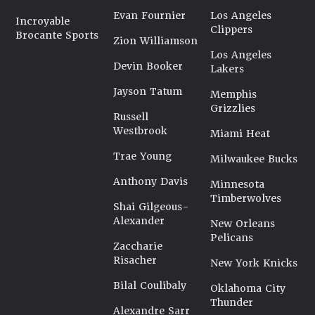
Evan Fournier
Los Angeles
Incroyable
Clippers
Brocante Sports
Zion Williamson
Los Angeles
Devin Booker
Lakers
Jayson Tatum
Memphis
Grizzlies
Russell
Westbrook
Miami Heat
Trae Young
Milwaukee Bucks
Anthony Davis
Minnesota
Timberwolves
Shai Gilgeous-
Alexander
New Orleans
Pelicans
Zaccharie
Risacher
New York Knicks
Bilal Coulibaly
Oklahoma City
Thunder
Alexandre Sarr