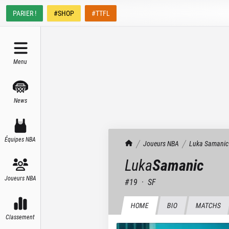
PARIER !
#SHOP
#TTFL
Menu
News
Équipes NBA
TrashTalk Actu NBA
Joueurs NBA
Luka
Samanic
Luka
Samanic
Joueurs NBA
#
19
·
SF
HOME
BIO
MATCHS
Classement