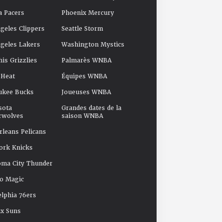
a Pacers
Phoenix Mercury
geles Clippers
Seattle Storm
geles Lakers
Washington Mystics
s Grizzlies
Palmarès WNBA
 Heat
Équipes WNBA
ukee Bucks
Joueuses WNBA
sota
Grandes dates de la
rwolves
saison WNBA
leans Pelicans
ork Knicks
oma City Thunder
o Magic
elphia 76ers
x Suns