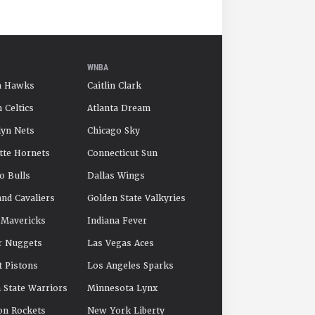
WNBA
a Hawks
Caitlin Clark
 Celtics
Atlanta Dream
yn Nets
Chicago Sky
tte Hornets
Connecticut Sun
o Bulls
Dallas Wings
and Cavaliers
Golden State Valkyries
 Mavericks
Indiana Fever
r Nuggets
Las Vegas Aces
t Pistons
Los Angeles Sparks
 State Warriors
Minnesota Lynx
on Rockets
New York Liberty