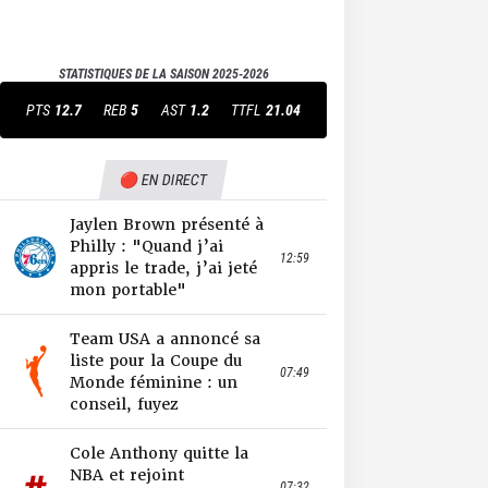
STATISTIQUES DE LA SAISON
2025-2026
PTS
12.7
REB
5
AST
1.2
TTFL
21.04
🔴 EN DIRECT
Jaylen Brown présenté à
Philly : "Quand j’ai
12:59
appris le trade, j’ai jeté
mon portable"
Team USA a annoncé sa
liste pour la Coupe du
07:49
Monde féminine : un
conseil, fuyez
Cole Anthony quitte la
NBA et rejoint
07:32