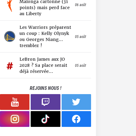
Malonga cartonne (31
06 août
points) mais perd face
au Liberty
Les Warriors préparent
un coup : Kelly Olynyk
05 août
ou Georges Niang…
tremblez !
LeBron James aux JO
2028 ? Sa place serait
05 août
déjà réservée...
REJOINS NOUS !