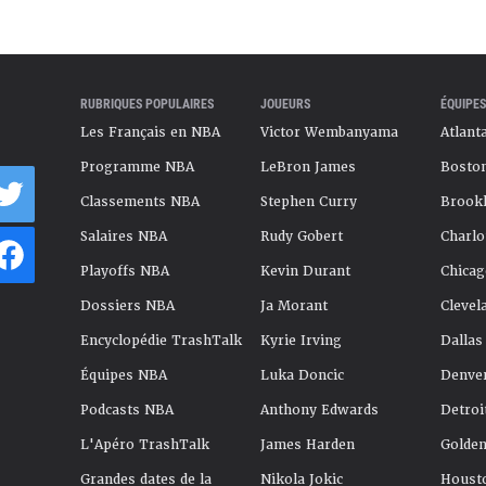
RUBRIQUES POPULAIRES
JOUEURS
ÉQUIPES
Les Français en NBA
Victor Wembanyama
Atlant
Programme NBA
LeBron James
Boston
Classements NBA
Stephen Curry
Brookl
Salaires NBA
Rudy Gobert
Charlo
Playoffs NBA
Kevin Durant
Chicag
Dossiers NBA
Ja Morant
Clevel
Encyclopédie TrashTalk
Kyrie Irving
Dallas
Équipes NBA
Luka Doncic
Denve
Podcasts NBA
Anthony Edwards
Detroi
L'Apéro TrashTalk
James Harden
Golden
Grandes dates de la
Nikola Jokic
Houst