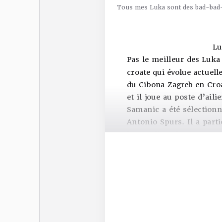
Tous mes Luka sont des bad-bad
Lu
Pas le meilleur des Luka
croate qui évolue actuel
du Cibona Zagreb en Croa
et il joue au poste d’aili
Samanic a été sélectionn
Antonio Spurs. Il a part
les maillots des San Ant
de l’équipe B de Barcelon
Luka Samanic est ce qu’
pas forcément bien défini
pour jouer poste 4 à l’
adroit à 3 points pour se
s’imposer en NBA où c’
s’écarte du panier) que