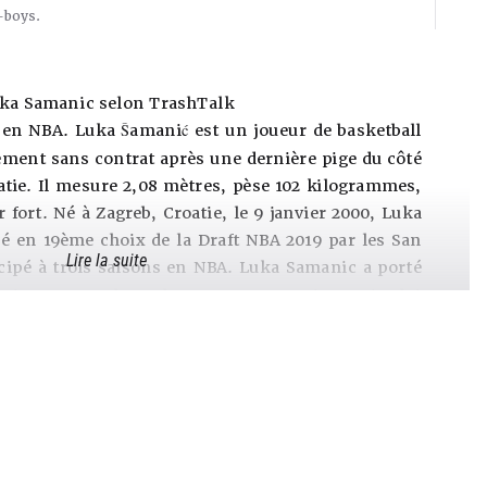
-boys.
ka Samanic selon TrashTalk
 en NBA. Luka Šamanić est un joueur de basketball
lement sans contrat après une dernière pige du côté
tie. Il mesure 2,08 mètres, pèse 102 kilogrammes,
er fort. Né à Zagreb, Croatie, le 9 janvier 2000, Luka
é en 19ème choix de la Draft NBA 2019 par les San
Lire la suite
icipé à trois saisons en NBA. Luka Samanic a porté
onio Spurs et du Utah Jazz en NBA, mais aussi celui
e et celui de Olimpija (en Slovénie).
on appelle un
tweener
, un joueur un profil et poste
 entre l’ailier et l’ailier fort. Pas assez puissant
intérieur, pas forcément assez explosif ou assez
 fixer comme ailier simple. Difficile dans ce cas de
est certainement en stretch 4 (ailier fort qui
 Luka Samanic à sa meilleure carte à jouer. Mais