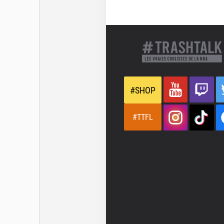
#SHOP
#TTFL