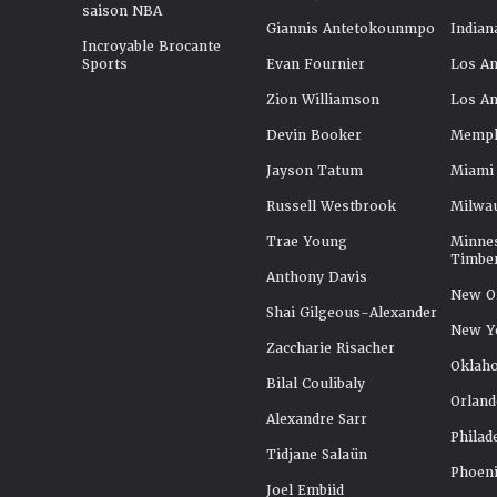
saison NBA
Giannis Antetokounmpo
Indian
Incroyable Brocante
Sports
Evan Fournier
Los An
Zion Williamson
Los An
Devin Booker
Memphi
Jayson Tatum
Miami
Russell Westbrook
Milwa
Trae Young
Minne
Timbe
Anthony Davis
New Or
Shai Gilgeous-Alexander
New Y
Zaccharie Risacher
Oklah
Bilal Coulibaly
Orland
Alexandre Sarr
Philad
Tidjane Salaün
Phoeni
Joel Embiid