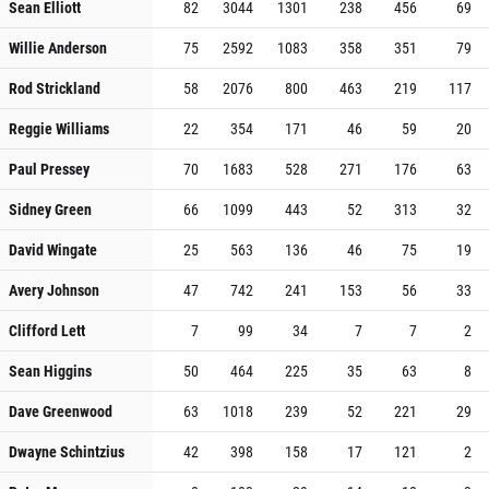
Sean Elliott
82
3044
1301
238
456
69
Willie Anderson
75
2592
1083
358
351
79
Rod Strickland
58
2076
800
463
219
117
Reggie Williams
22
354
171
46
59
20
Paul Pressey
70
1683
528
271
176
63
Sidney Green
66
1099
443
52
313
32
David Wingate
25
563
136
46
75
19
Avery Johnson
47
742
241
153
56
33
Clifford Lett
7
99
34
7
7
2
Sean Higgins
50
464
225
35
63
8
Dave Greenwood
63
1018
239
52
221
29
Dwayne Schintzius
42
398
158
17
121
2