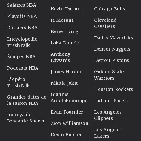
Salaires NBA
Kevin Durant
Chicago Bulls
Playoffs NBA
Ja Morant
Cleveland
Cavaliers
Dossiers NBA
Kyrie Irving
Dallas Mavericks
Encyclopédie
Luka Doncic
TrashTalk
Denver Nuggets
Anthony
Équipes NBA
Edwards
Detroit Pistons
Podcasts NBA
James Harden
Golden State
Warriors
L'Apéro
Nikola Jokic
TrashTalk
Houston Rockets
Giannis
Grandes dates de
Antetokounmpo
Indiana Pacers
la saison NBA
Evan Fournier
Los Angeles
Incroyable
Clippers
Brocante Sports
Zion Williamson
Los Angeles
Devin Booker
Lakers