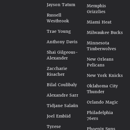
Jayson Tatum
Memphis
Grizzlies
Russell
Westbrook
Miami Heat
Trae Young
Milwaukee Bucks
Anthony Davis
Minnesota
Timberwolves
Shai Gilgeous-
Alexander
New Orleans
Pelicans
Zaccharie
Risacher
New York Knicks
Bilal Coulibaly
Oklahoma City
Thunder
Alexandre Sarr
Orlando Magic
Tidjane Salaün
Philadelphia
Joel Embiid
76ers
Tyrese
Phoenix Suns