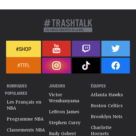
#SHOP
#TTFL
RUBRIQUES
JOUEURS
ÉQUIPES
POPULAIRES
Victor
Atlanta Hawks
Wembanyama
Les Français en
Boston Celtics
NBA
LeBron James
Brooklyn Nets
Programme NBA
Stephen Curry
Charlotte
Classements NBA
Rudy Gobert
Hornets