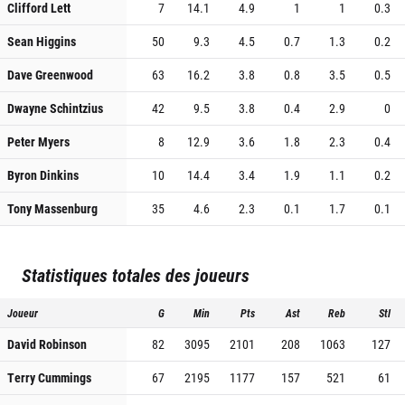
Clifford Lett
7
14.1
4.9
1
1
0.3
Sean Higgins
50
9.3
4.5
0.7
1.3
0.2
Dave Greenwood
63
16.2
3.8
0.8
3.5
0.5
Dwayne Schintzius
42
9.5
3.8
0.4
2.9
0
Peter Myers
8
12.9
3.6
1.8
2.3
0.4
Byron Dinkins
10
14.4
3.4
1.9
1.1
0.2
Tony Massenburg
35
4.6
2.3
0.1
1.7
0.1
Statistiques totales des joueurs
Joueur
G
Min
Pts
Ast
Reb
Stl
David Robinson
82
3095
2101
208
1063
127
Terry Cummings
67
2195
1177
157
521
61