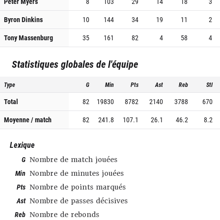
Peter Myers
8
103
29
14
18
3
Byron Dinkins
10
144
34
19
11
2
Tony Massenburg
35
161
82
4
58
4
Statistiques globales de l'équipe
Type
G
Min
Pts
Ast
Reb
Stl
Total
82
19830
8782
2140
3788
670
Moyenne / match
82
241.8
107.1
26.1
46.2
8.2
Lexique
G
Nombre de match jouées
Min
Nombre de minutes jouées
Pts
Nombre de points marqués
Ast
Nombre de passes décisives
Reb
Nombre de rebonds