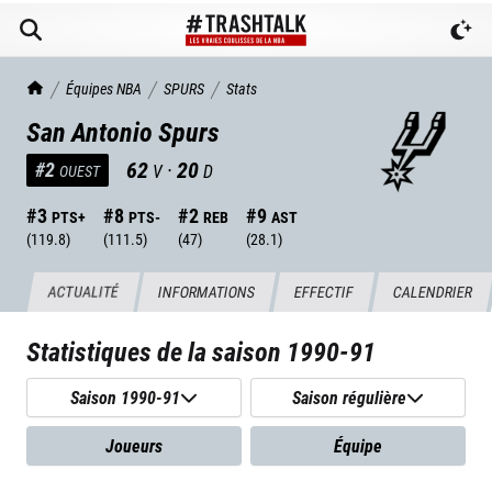
TrashTalk Actu NBA
Équipes NBA
SPURS
Stats
San Antonio Spurs
62
·
20
#
2
V
D
OUEST
#
3
#
8
#
2
#
9
PTS+
PTS-
REB
AST
(
119.8
)
(
111.5
)
(
47
)
(
28.1
)
ACTUALITÉ
INFORMATIONS
EFFECTIF
CALENDRIER
Statistiques de la saison
1990-91
Saison 1990-91
Saison régulière
Joueurs
Équipe