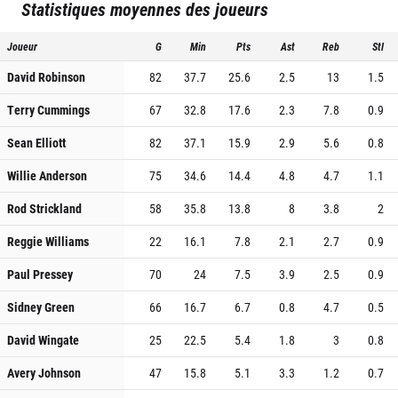
Statistiques moyennes des joueurs
Joueur
G
Min
Pts
Ast
Reb
Stl
David Robinson
82
37.7
25.6
2.5
13
1.5
Terry Cummings
67
32.8
17.6
2.3
7.8
0.9
Sean Elliott
82
37.1
15.9
2.9
5.6
0.8
Willie Anderson
75
34.6
14.4
4.8
4.7
1.1
Rod Strickland
58
35.8
13.8
8
3.8
2
Reggie Williams
22
16.1
7.8
2.1
2.7
0.9
Paul Pressey
70
24
7.5
3.9
2.5
0.9
Sidney Green
66
16.7
6.7
0.8
4.7
0.5
David Wingate
25
22.5
5.4
1.8
3
0.8
Avery Johnson
47
15.8
5.1
3.3
1.2
0.7