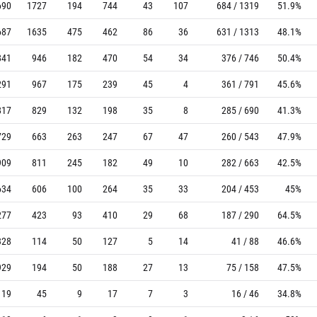
690
1727
194
744
43
107
684 / 1319
51.9%
687
1635
475
462
86
36
631 / 1313
48.1%
841
946
182
470
54
34
376 / 746
50.4%
291
967
175
239
45
4
361 / 791
45.6%
817
829
132
198
35
8
285 / 690
41.3%
729
663
263
247
67
47
260 / 543
47.9%
909
811
245
182
49
10
282 / 663
42.5%
634
606
100
264
35
33
204 / 453
45%
277
423
93
410
29
68
187 / 290
64.5%
328
114
50
127
5
14
41 / 88
46.6%
929
194
50
188
27
13
75 / 158
47.5%
119
45
9
17
7
3
16 / 46
34.8%