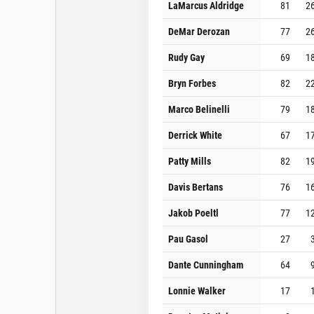
LaMarcus Aldridge
81
2
DeMar Derozan
77
2
Rudy Gay
69
1
Bryn Forbes
82
2
Marco Belinelli
79
1
Derrick White
67
1
Patty Mills
82
1
Davis Bertans
76
1
Jakob Poeltl
77
1
Pau Gasol
27
Dante Cunningham
64
Lonnie Walker
17