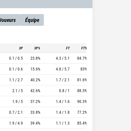
Joueurs
Équipe
3P
3P%
FT
FT%
To
Pf
TTFL
0.1 / 0.5
23.8%
4.3 / 5.1
84.7%
1.8
2.2
36.84
0.1 / 0.6
15.6%
4.8 / 5.7
83%
2.6
2.3
35.12
1.1 / 2.7
40.2%
1.7 / 2.1
81.6%
1.7
2.3
23.7
2.1 / 5
42.6%
0.8 / 1
88.5%
1
1.9
15.61
1.9 / 5
37.2%
1.4 / 1.6
90.3%
0.9
1.5
12.77
0.7 / 2.1
33.8%
1.4 / 1.8
77.2%
1.4
2.2
17.73
1.9 / 4.9
39.4%
1.1 / 1.3
85.4%
1.1
1.6
13.32