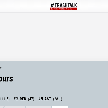
ts
purs
#
2
#
9
111.5
)
REB
(
47
)
AST
(
28.1
)