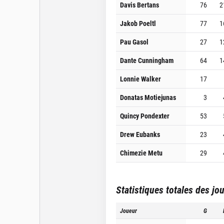
Davis Bertans
76
2
Jakob Poeltl
77
1
Pau Gasol
27
1
Dante Cunningham
64
1
Lonnie Walker
17
Donatas Motiejunas
3
Quincy Pondexter
53
Drew Eubanks
23
Chimezie Metu
29
Statistiques totales des jo
Joueur
G