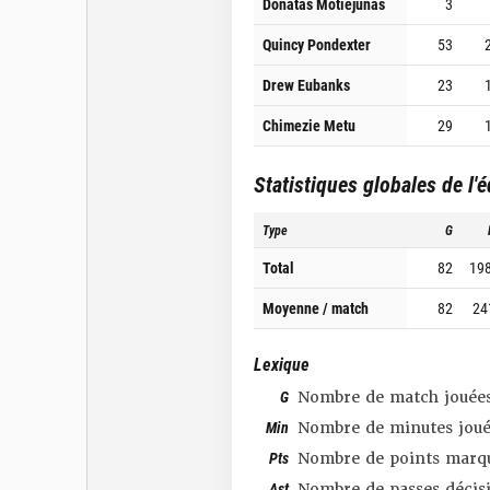
Donatas Motiejunas
3
Quincy Pondexter
53
Drew Eubanks
23
Chimezie Metu
29
Statistiques globales de l'
Type
G
Total
82
19
Moyenne / match
82
24
Lexique
G
Nombre de match jouée
Min
Nombre de minutes joué
Pts
Nombre de points marq
Ast
Nombre de passes décis