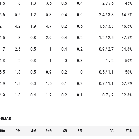
1.5
8
1.3
3.5
0.5
0.4
2.7 / 6
45%
6.6
5.5
1.2
5.3
0.4
0.9
2.4 / 3.8
64.5%
2.1
4.2
1.9
4.7
0.2
0.5
1.5 / 3.3
46.6%
4.5
3
0.8
2.9
0.4
0.2
1.2 / 2.5
47.5%
7
2.6
0.5
1
0.4
0.2
0.9 / 2.7
34.8%
4.3
2
0.3
1
0
0.3
1 / 2
50%
5.5
1.8
0.5
0.9
0.2
0
0.5 / 1.1
50%
4.9
1.8
0.3
1.5
0.1
0.2
0.7 / 1.1
57.7%
4.9
1.8
0.4
1.2
0.2
0.1
0.7 / 2
32.8%
ueurs
Min
Pts
Ast
Reb
Stl
Blk
FG
FG%