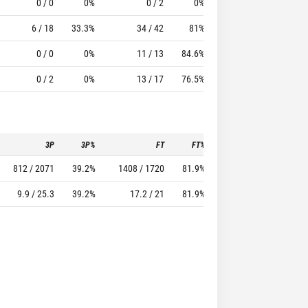
0 / 0
0%
0 / 2
0%
3
6
6 / 18
33.3%
34 / 42
81%
13
24
0 / 0
0%
11 / 13
84.6%
8
11
0 / 2
0%
13 / 17
76.5%
15
14
3P
3P%
FT
FT%
To
Pf
812 / 2071
39.2%
1408 / 1720
81.9%
969
1487
9.9 / 25.3
39.2%
17.2 / 21
81.9%
11.8
18.1