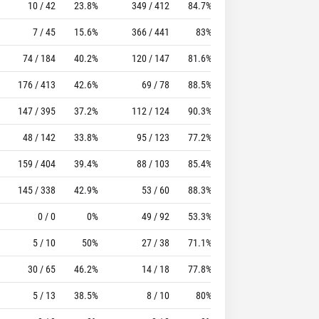
10 / 42
23.8%
349 / 412
84.7%
144
179
7 / 45
15.6%
366 / 441
83%
199
177
74 / 184
40.2%
120 / 147
81.6%
114
159
176 / 413
42.6%
69 / 78
88.5%
80
159
147 / 395
37.2%
112 / 124
90.3%
72
121
48 / 142
33.8%
95 / 123
77.2%
97
145
159 / 404
39.4%
88 / 103
85.4%
93
129
145 / 338
42.9%
53 / 60
88.3%
43
133
0 / 0
0%
49 / 92
53.3%
48
124
5 / 10
50%
27 / 38
71.1%
14
28
30 / 65
46.2%
14 / 18
77.8%
22
71
5 / 13
38.5%
8 / 10
80%
4
7