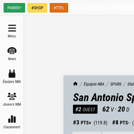
PARIER !
#SHOP
#TTFL
Menu
News
Équipes NBA
TrashTalk Actu NBA
Équipes NBA
SPURS
Sta
San Antonio S
Joueurs NBA
62
·
20
#
2
V
D
OUEST
#
3
#
8
PTS+
(
119.8
)
PTS-
(
Classement