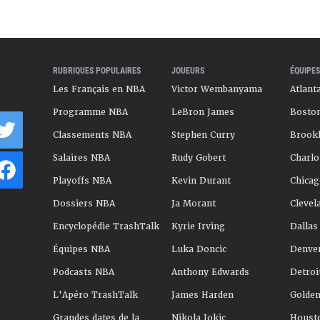
RUBRIQUES POPULAIRES
JOUEURS
ÉQUIPES
Les Français en NBA
Victor Wembanyama
Atlant
Programme NBA
LeBron James
Boston
Classements NBA
Stephen Curry
Brookl
Salaires NBA
Rudy Gobert
Charlo
Playoffs NBA
Kevin Durant
Chicag
Dossiers NBA
Ja Morant
Clevel
Encyclopédie TrashTalk
Kyrie Irving
Dallas
Équipes NBA
Luka Doncic
Denve
Podcasts NBA
Anthony Edwards
Detroi
L'Apéro TrashTalk
James Harden
Golden
Grandes dates de la
Nikola Jokic
Houst