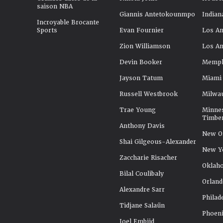
saison NBA
Giannis Antetokounmpo
Indian
Incroyable Brocante
Sports
Evan Fournier
Los An
Zion Williamson
Los An
Devin Booker
Memphi
Jayson Tatum
Miami
Russell Westbrook
Milwa
Trae Young
Minne
Timbe
Anthony Davis
New Or
Shai Gilgeous-Alexander
New Y
Zaccharie Risacher
Oklah
Bilal Coulibaly
Orland
Alexandre Sarr
Philad
Tidjane Salaün
Phoeni
Joel Embiid