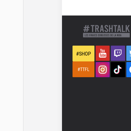
#SHOP
#TTFL