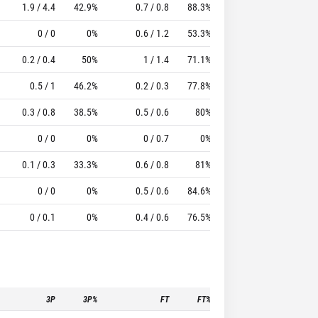
1.9 / 4.4
42.9%
0.7 / 0.8
88.3%
0.6
1.8
12.47
0 / 0
0%
0.6 / 1.2
53.3%
0.6
1.6
13.83
0.2 / 0.4
50%
1 / 1.4
71.1%
0.5
1
11.33
0.5 / 1
46.2%
0.2 / 0.3
77.8%
0.3
1.1
6.98
0.3 / 0.8
38.5%
0.5 / 0.6
80%
0.2
0.4
3.88
0 / 0
0%
0 / 0.7
0%
1
2
2
0.1 / 0.3
33.3%
0.6 / 0.8
81%
0.2
0.5
3.53
0 / 0
0%
0.5 / 0.6
84.6%
0.3
0.5
4.09
0 / 0.1
0%
0.4 / 0.6
76.5%
0.5
0.5
2.76
3P
3P%
FT
FT%
To
Pf