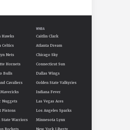
WNBA
a Hawks
Caitlin Clark
 Celtics
Atlanta Dream
yn Nets
Chicago Sky
tte Hornets
Connecticut Sun
o Bulls
Dallas Wings
and Cavaliers
Golden State Valkyries
 Mavericks
Indiana Fever
r Nuggets
Las Vegas Aces
t Pistons
Los Angeles Sparks
 State Warriors
Minnesota Lynx
on Rockets
New York Liberty