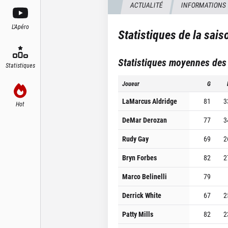
ACTUALITÉ
INFORMATIONS
L'Apéro
Statistiques de la sai
Statistiques moyennes des
Statistiques
Joueur
G
LaMarcus Aldridge
81
3
Hot
DeMar Derozan
77
3
Rudy Gay
69
2
Bryn Forbes
82
2
Marco Belinelli
79
Derrick White
67
2
Patty Mills
82
2