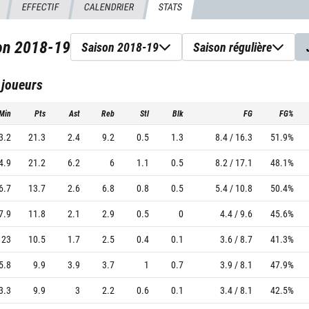
EFFECTIF
CALENDRIER
STATS
son
2018-19
Saison 2018-19
Saison régulière
 joueurs
Min
Pts
Ast
Reb
Stl
Blk
FG
FG%
3.2
21.3
2.4
9.2
0.5
1.3
8.4 / 16.3
51.9%
4.9
21.2
6.2
6
1.1
0.5
8.2 / 17.1
48.1%
6.7
13.7
2.6
6.8
0.8
0.5
5.4 / 10.8
50.4%
7.9
11.8
2.1
2.9
0.5
0
4.4 / 9.6
45.6%
23
10.5
1.7
2.5
0.4
0.1
3.6 / 8.7
41.3%
5.8
9.9
3.9
3.7
1
0.7
3.9 / 8.1
47.9%
3.3
9.9
3
2.2
0.6
0.1
3.4 / 8.1
42.5%