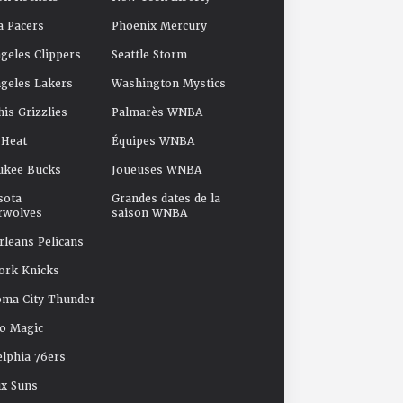
a Pacers
Phoenix Mercury
geles Clippers
Seattle Storm
geles Lakers
Washington Mystics
s Grizzlies
Palmarès WNBA
 Heat
Équipes WNBA
ukee Bucks
Joueuses WNBA
sota
Grandes dates de la
rwolves
saison WNBA
leans Pelicans
ork Knicks
oma City Thunder
o Magic
elphia 76ers
x Suns