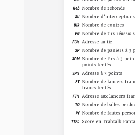
Reb
Nombre de rebonds
Stl
Nombre d’interceptions
Blk
Nombre de contres
FG
Nombre de tirs réussis 
FG%
Adresse au tir
3P
Nombre de paniers à 3 p
3PM
Nombre de tirs à 3 point
points tentés
3P%
Adresse à 3 points
FT
Nombre de lancers franc
francs tentés
FT%
Adresse aux lancers fra
TO
Nombre de balles perdu
Pf
Nombre de fautes perso
TTFL
Score en Trahtalk Fant