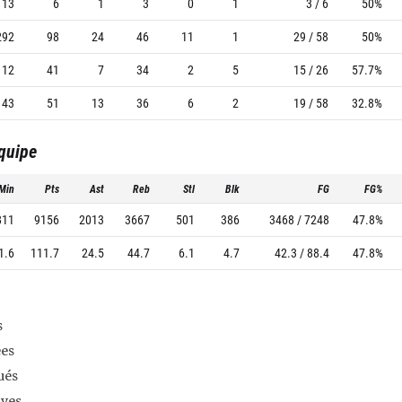
13
6
1
3
0
1
3 / 6
50%
292
98
24
46
11
1
29 / 58
50%
112
41
7
34
2
5
15 / 26
57.7%
143
51
13
36
6
2
19 / 58
32.8%
équipe
Min
Pts
Ast
Reb
Stl
Blk
FG
FG%
811
9156
2013
3667
501
386
3468 / 7248
47.8%
1.6
111.7
24.5
44.7
6.1
4.7
42.3 / 88.4
47.8%
s
es
ués
ives