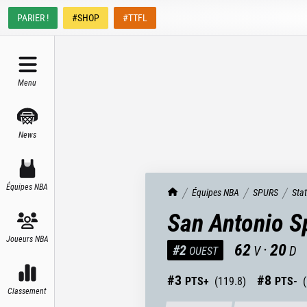
PARIER !
#SHOP
#TTFL
Menu
News
Équipes NBA
TrashTalk Actu NBA
Équipes NBA
SPURS
Sta
San Antonio S
Joueurs NBA
62
·
20
#
2
V
D
OUEST
#
3
#
8
PTS+
(
119.8
)
PTS-
(
Classement