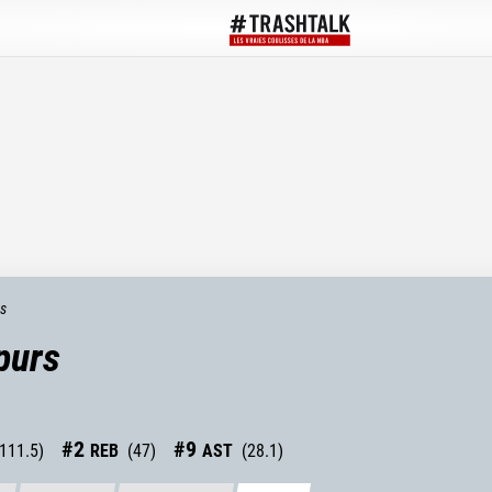
ts
purs
#
2
#
9
111.5
)
REB
(
47
)
AST
(
28.1
)