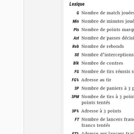
Lexique
G
Nombre de match jouée
Min
Nombre de minutes joué
Pts
Nombre de points marq
Ast
Nombre de passes décis
Reb
Nombre de rebonds
Stl
Nombre d’interceptions
Blk
Nombre de contres
FG
Nombre de tirs réussis 
FG%
Adresse au tir
3P
Nombre de paniers à 3 p
3PM
Nombre de tirs à 3 point
points tentés
3P%
Adresse à 3 points
FT
Nombre de lancers franc
francs tentés
FT%
Adresse aux lancers fra