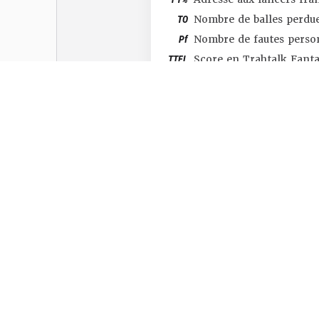
TO
Nombre de balles perdu
Pf
Nombre de fautes perso
TTFL
Score en Trahtalk Fant
#SHOP
#TTFL