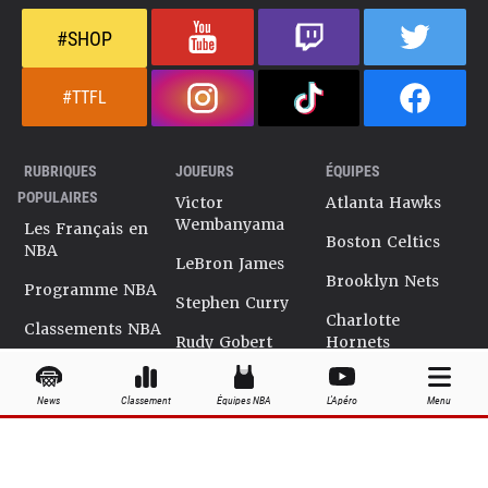
#SHOP
#TTFL
RUBRIQUES
JOUEURS
ÉQUIPES
POPULAIRES
Victor
Atlanta Hawks
Wembanyama
Les Français en
Boston Celtics
NBA
LeBron James
Brooklyn Nets
Programme NBA
Stephen Curry
Charlotte
Classements NBA
Rudy Gobert
Hornets
Salaires NBA
Kevin Durant
Chicago Bulls
News
Classement
Équipes NBA
L'Apéro
Menu
Playoffs NBA
Ja Morant
Cleveland
Cavaliers
Dossiers NBA
Kyrie Irving
Dallas Mavericks
Encyclopédie