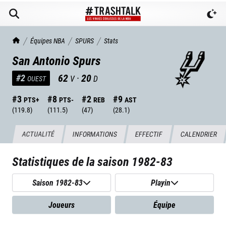
TrashTalk Actu NBA
Équipes NBA
SPURS
Stats
San Antonio Spurs
62
·
20
#
2
V
D
OUEST
#
3
#
8
#
2
#
9
PTS+
PTS-
REB
AST
(
119.8
)
(
111.5
)
(
47
)
(
28.1
)
ACTUALITÉ
INFORMATIONS
EFFECTIF
CALENDRIER
Statistiques de la saison
1982-83
Saison 1982-83
Playin
Joueurs
Équipe