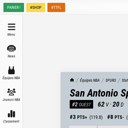
PARIER !
#SHOP
#TTFL
Menu
News
Équipes NBA
TrashTalk Actu NBA
Équipes NBA
SPURS
Sta
San Antonio S
Joueurs NBA
62
·
20
#
2
V
D
OUEST
#
3
#
8
PTS+
(
119.8
)
PTS-
(
Classement