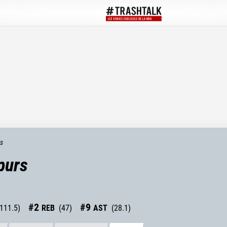
ts
purs
#
2
#
9
111.5
)
REB
(
47
)
AST
(
28.1
)