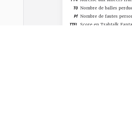
TO
Nombre de balles perdu
Pf
Nombre de fautes perso
TTFL
Score en Trahtalk Fant
#SHOP
#TTFL