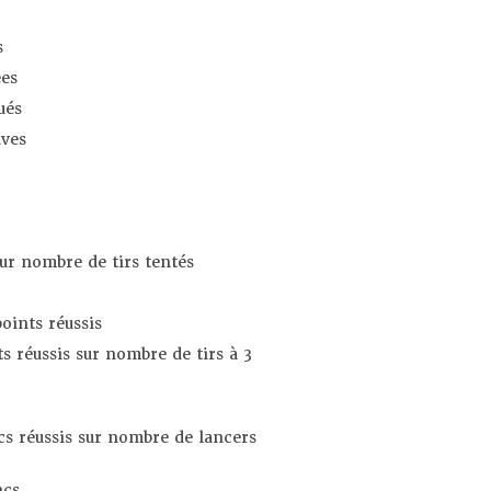
s
es
ués
ives
sur nombre de tirs tentés
oints réussis
s réussis sur nombre de tirs à 3
s réussis sur nombre de lancers
ncs