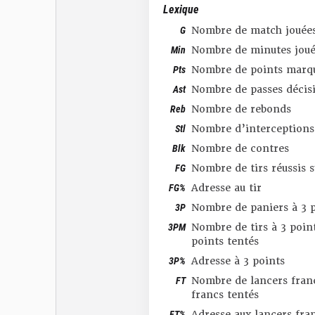
Lexique
G
Nombre de match jouée
Min
Nombre de minutes joué
Pts
Nombre de points marq
Ast
Nombre de passes décis
Reb
Nombre de rebonds
Stl
Nombre d’interceptions
Blk
Nombre de contres
FG
Nombre de tirs réussis 
FG%
Adresse au tir
3P
Nombre de paniers à 3 p
3PM
Nombre de tirs à 3 point
points tentés
3P%
Adresse à 3 points
FT
Nombre de lancers franc
francs tentés
FT%
Adresse aux lancers fra