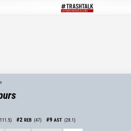
ts
purs
#
2
#
9
111.5
)
REB
(
47
)
AST
(
28.1
)