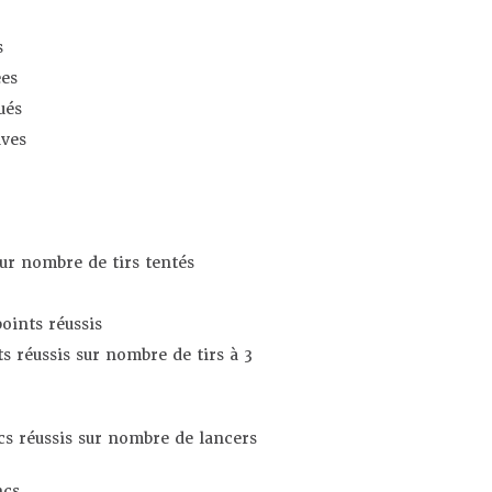
s
es
ués
ives
sur nombre de tirs tentés
oints réussis
s réussis sur nombre de tirs à 3
s réussis sur nombre de lancers
ncs