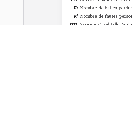
TO
Nombre de balles perdu
Pf
Nombre de fautes perso
TTFL
Score en Trahtalk Fant
#SHOP
#TTFL