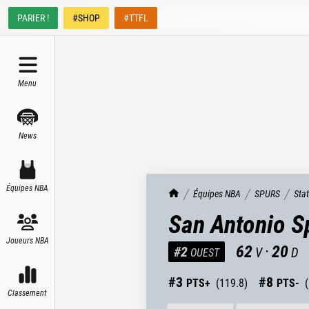
PARIER !
#SHOP
#TTFL
Menu
News
Équipes NBA
TrashTalk Actu NBA
Équipes NBA
SPURS
Sta
San Antonio S
Joueurs NBA
62
·
20
#
2
V
D
OUEST
#
3
#
8
PTS+
(
119.8
)
PTS-
(
Classement