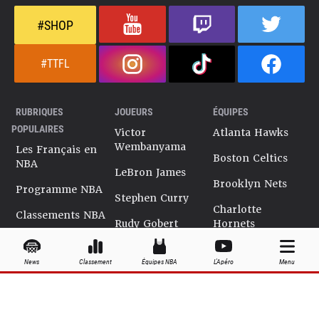
#SHOP
#TTFL
RUBRIQUES
JOUEURS
ÉQUIPES
POPULAIRES
Victor
Atlanta Hawks
Wembanyama
Les Français en
Boston Celtics
NBA
LeBron James
Brooklyn Nets
Programme NBA
Stephen Curry
Charlotte
Classements NBA
Rudy Gobert
Hornets
Salaires NBA
Kevin Durant
Chicago Bulls
News
Classement
Équipes NBA
L'Apéro
Menu
Playoffs NBA
Ja Morant
Cleveland
Cavaliers
Dossiers NBA
Kyrie Irving
Dallas Mavericks
Encyclopédie