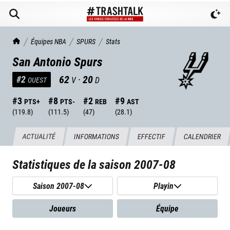
TrashTalk Actu NBA
Équipes NBA
SPURS
Stats
San Antonio Spurs
62
·
20
#
2
V
D
OUEST
#
3
#
8
#
2
#
9
PTS+
PTS-
REB
AST
(
119.8
)
(
111.5
)
(
47
)
(
28.1
)
ACTUALITÉ
INFORMATIONS
EFFECTIF
CALENDRIER
Statistiques de la saison
2007-08
Saison 2007-08
Playin
Joueurs
Équipe