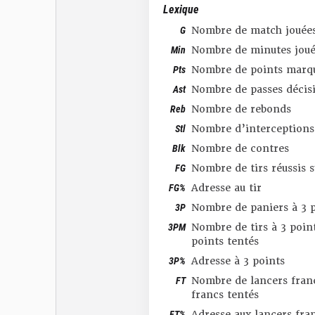
Lexique
G
Nombre de match jouée
Min
Nombre de minutes joué
Pts
Nombre de points marq
Ast
Nombre de passes décis
Reb
Nombre de rebonds
Stl
Nombre d’interceptions
Blk
Nombre de contres
FG
Nombre de tirs réussis 
FG%
Adresse au tir
3P
Nombre de paniers à 3 p
3PM
Nombre de tirs à 3 point
points tentés
3P%
Adresse à 3 points
FT
Nombre de lancers franc
francs tentés
FT%
Adresse aux lancers fra