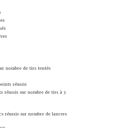
s
es
ués
ives
sur nombre de tirs tentés
oints réussis
s réussis sur nombre de tirs à 3
s réussis sur nombre de lancers
ncs