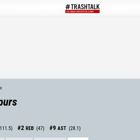
ts
purs
#
2
#
9
111.5
)
REB
(
47
)
AST
(
28.1
)