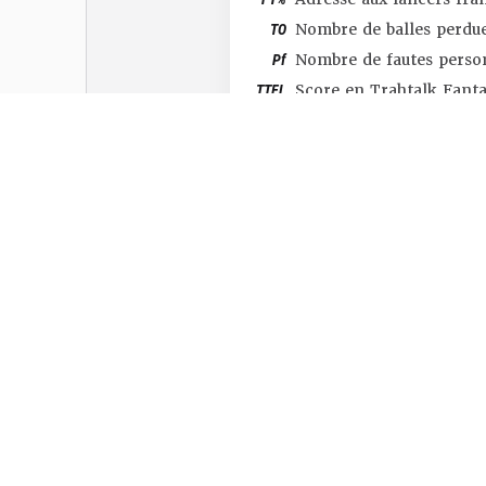
TO
Nombre de balles perdu
Pf
Nombre de fautes perso
TTFL
Score en Trahtalk Fant
#SHOP
#TTFL