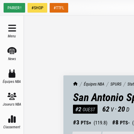
PARIER !
#SHOP
#TTFL
Menu
News
Équipes NBA
TrashTalk Actu NBA
Équipes NBA
SPURS
Sta
San Antonio S
Joueurs NBA
62
·
20
#
2
V
D
OUEST
#
3
#
8
PTS+
(
119.8
)
PTS-
(
Classement