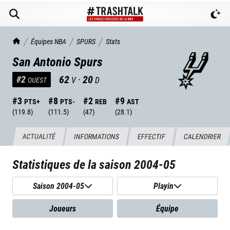
TrashTalk Actu NBA
Équipes NBA
SPURS
Stats
San Antonio Spurs
62
·
20
#
2
V
D
OUEST
#
3
#
8
#
2
#
9
PTS+
PTS-
REB
AST
(
119.8
)
(
111.5
)
(
47
)
(
28.1
)
ACTUALITÉ
INFORMATIONS
EFFECTIF
CALENDRIER
Statistiques de la saison
2004-05
Saison 2004-05
Playin
Joueurs
Équipe