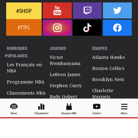
#SHOP
#TTFL
RUBRIQUES
JOUEURS
ÉQUIPES
POPULAIRES
Victor
Atlanta Hawks
Wembanyama
Les Français en
Boston Celtics
NBA
LeBron James
Brooklyn Nets
Programme NBA
Stephen Curry
Charlotte
Classements NBA
Rudy Gobert
Hornets
Salaires NBA
Kevin Durant
Chicago Bulls
News
Classement
Équipes NBA
L'Apéro
Menu
Playoffs NBA
Ja Morant
Cleveland
Cavaliers
Dossiers NBA
Kyrie Irving
Dallas Mavericks
Encyclopédie