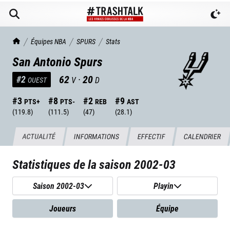
TrashTalk Actu NBA
Équipes NBA
SPURS
Stats
San Antonio Spurs
62
·
20
#
2
V
D
OUEST
#
3
#
8
#
2
#
9
PTS+
PTS-
REB
AST
(
119.8
)
(
111.5
)
(
47
)
(
28.1
)
ACTUALITÉ
INFORMATIONS
EFFECTIF
CALENDRIER
Statistiques de la saison
2002-03
Saison 2002-03
Playin
Joueurs
Équipe