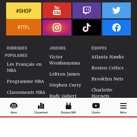
#SHOP
#TTFL
RUBRIQUES
JOUEURS
ÉQUIPES
POPULAIRES
Victor
Atlanta Hawks
Wembanyama
Les Français en
Boston Celtics
NBA
LeBron James
Brooklyn Nets
Programme NBA
Stephen Curry
Charlotte
Classements NBA
Rudy Gobert
Hornets
Salaires NBA
Kevin Durant
Chicago Bulls
News
Classement
Équipes NBA
L'Apéro
Menu
Playoffs NBA
Ja Morant
Cleveland
Cavaliers
Dossiers NBA
Kyrie Irving
Dallas Mavericks
Encyclopédie