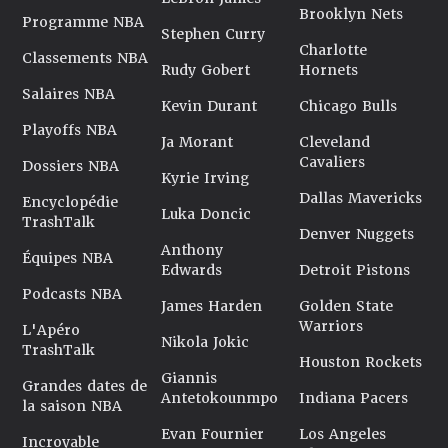
Brooklyn Nets
Programme NBA
Stephen Curry
Charlotte
Classements NBA
Rudy Gobert
Hornets
Salaires NBA
Kevin Durant
Chicago Bulls
Playoffs NBA
Ja Morant
Cleveland
Cavaliers
Dossiers NBA
Kyrie Irving
Dallas Mavericks
Encyclopédie
Luka Doncic
TrashTalk
Denver Nuggets
Anthony
Équipes NBA
Edwards
Detroit Pistons
Podcasts NBA
James Harden
Golden State
Warriors
L'Apéro
Nikola Jokic
TrashTalk
Houston Rockets
Giannis
Grandes dates de
Antetokounmpo
Indiana Pacers
la saison NBA
Evan Fournier
Los Angeles
Incroyable