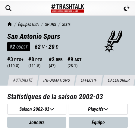
TrashTalk Actu NBA
Équipes NBA
SPURS
Stats
San Antonio Spurs
62
·
20
#
2
V
D
OUEST
#
3
#
8
#
2
#
9
PTS+
PTS-
REB
AST
(
119.8
)
(
111.5
)
(
47
)
(
28.1
)
ACTUALITÉ
INFORMATIONS
EFFECTIF
CALENDRIER
Statistiques de la saison
2002-03
Saison 2002-03
Playoffs
Joueurs
Équipe