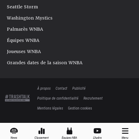
Seattle Storm
Washington Mystics
Palmarès WNBA
Équipes WNBA
Joueuses WNBA
Grandes dates de la saison WNBA
À propos
Contact
Publicité
Politique de confidentialité
Recrutement
Mentions légales
Gestion cookies
News
Classement
Équipes NBA
L'Apéro
Menu