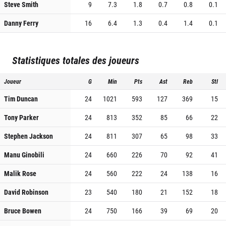
Steve Smith
9
7.3
1.8
0.7
0.8
0.1
Danny Ferry
16
6.4
1.3
0.4
1.4
0.1
Statistiques totales des joueurs
Joueur
G
Min
Pts
Ast
Reb
Stl
Tim Duncan
24
1021
593
127
369
15
Tony Parker
24
813
352
85
66
22
Stephen Jackson
24
811
307
65
98
33
Manu Ginobili
24
660
226
70
92
41
Malik Rose
24
560
222
24
138
16
David Robinson
23
540
180
21
152
18
Bruce Bowen
24
750
166
39
69
20