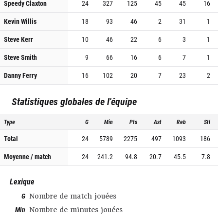
Speedy Claxton
24
327
125
45
45
16
Kevin Willis
18
93
46
2
31
1
Steve Kerr
10
46
22
6
3
1
Steve Smith
9
66
16
6
7
1
Danny Ferry
16
102
20
7
23
2
Statistiques globales de l'équipe
Type
G
Min
Pts
Ast
Reb
Stl
Total
24
5789
2275
497
1093
186
Moyenne / match
24
241.2
94.8
20.7
45.5
7.8
Lexique
G
Nombre de match jouées
Min
Nombre de minutes jouées