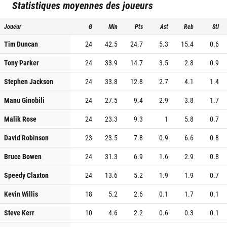
Statistiques moyennes des joueurs
Joueur
G
Min
Pts
Ast
Reb
Stl
Tim Duncan
24
42.5
24.7
5.3
15.4
0.6
Tony Parker
24
33.9
14.7
3.5
2.8
0.9
Stephen Jackson
24
33.8
12.8
2.7
4.1
1.4
Manu Ginobili
24
27.5
9.4
2.9
3.8
1.7
Malik Rose
24
23.3
9.3
1
5.8
0.7
David Robinson
23
23.5
7.8
0.9
6.6
0.8
Bruce Bowen
24
31.3
6.9
1.6
2.9
0.8
Speedy Claxton
24
13.6
5.2
1.9
1.9
0.7
Kevin Willis
18
5.2
2.6
0.1
1.7
0.1
Steve Kerr
10
4.6
2.2
0.6
0.3
0.1