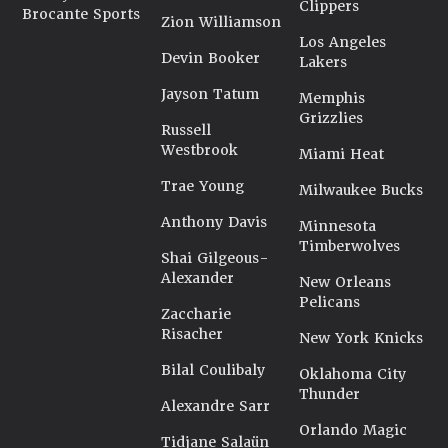
Clippers
Brocante Sports
Zion Williamson
Los Angeles
Devin Booker
Lakers
Jayson Tatum
Memphis
Grizzlies
Russell
Westbrook
Miami Heat
Trae Young
Milwaukee Bucks
Anthony Davis
Minnesota
Timberwolves
Shai Gilgeous-
Alexander
New Orleans
Pelicans
Zaccharie
Risacher
New York Knicks
Bilal Coulibaly
Oklahoma City
Thunder
Alexandre Sarr
Orlando Magic
Tidjane Salaün