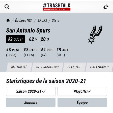
TrashTalk Actu NBA
Équipes NBA
SPURS
Stats
San Antonio Spurs
62
·
20
#
2
V
D
OUEST
#
3
#
8
#
2
#
9
PTS+
PTS-
REB
AST
(
119.8
)
(
111.5
)
(
47
)
(
28.1
)
ACTUALITÉ
INFORMATIONS
EFFECTIF
CALENDRIER
Statistiques de la saison
2020-21
Saison 2020-21
Playoffs
Joueurs
Équipe