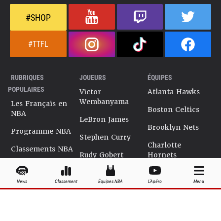
#SHOP
#TTFL
RUBRIQUES
JOUEURS
ÉQUIPES
POPULAIRES
Victor
Atlanta Hawks
Wembanyama
Les Français en
Boston Celtics
NBA
LeBron James
Brooklyn Nets
Programme NBA
Stephen Curry
Charlotte
Classements NBA
Rudy Gobert
Hornets
Salaires NBA
Kevin Durant
Chicago Bulls
News
Classement
Équipes NBA
L'Apéro
Menu
Playoffs NBA
Ja Morant
Cleveland
Cavaliers
Dossiers NBA
Kyrie Irving
Dallas Mavericks
Encyclopédie