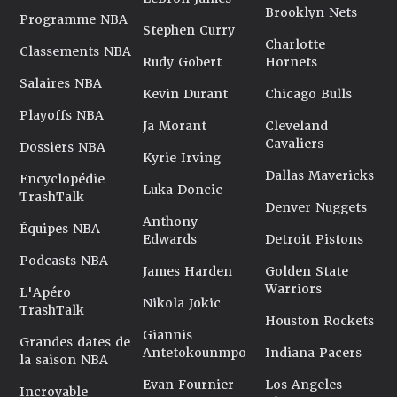
Brooklyn Nets
Programme NBA
Stephen Curry
Charlotte
Classements NBA
Rudy Gobert
Hornets
Salaires NBA
Kevin Durant
Chicago Bulls
Playoffs NBA
Ja Morant
Cleveland
Cavaliers
Dossiers NBA
Kyrie Irving
Dallas Mavericks
Encyclopédie
Luka Doncic
TrashTalk
Denver Nuggets
Anthony
Équipes NBA
Edwards
Detroit Pistons
Podcasts NBA
James Harden
Golden State
Warriors
L'Apéro
Nikola Jokic
TrashTalk
Houston Rockets
Giannis
Grandes dates de
Antetokounmpo
Indiana Pacers
la saison NBA
Evan Fournier
Los Angeles
Incroyable