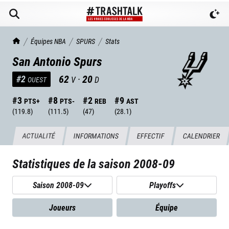
TrashTalk Actu NBA
Équipes NBA
SPURS
Stats
San Antonio Spurs
62
·
20
#
2
V
D
OUEST
#
3
#
8
#
2
#
9
PTS+
PTS-
REB
AST
(
119.8
)
(
111.5
)
(
47
)
(
28.1
)
ACTUALITÉ
INFORMATIONS
EFFECTIF
CALENDRIER
Statistiques de la saison
2008-09
Saison 2008-09
Playoffs
Joueurs
Équipe