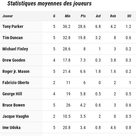
Statistiques moyennes des joueurs
Joueur
G
Min
Pts
Ast
Reb
Stl
Tony Parker
5
36.2
28.6
6.8
4.2
1.2
Tim Duncan
5
32.8
19.8
3.2
8
0.6
Michael Finley
5
28.6
8
1
3
0.2
Drew Gooden
4
17.8
7.3
0.3
3.8
0.3
Roger jr. Mason
5
21.4
6.6
1.8
1.6
0.2
Fabricio Oberto
2
11
6
0
2
1
George Hill
4
19
5.8
0.5
2
0.5
Bruce Bowen
5
26
4.2
0.6
3
0.6
Jacque Vaughn
2
10.5
3.5
2
0
0.5
Ime Udoka
5
20.8
3.4
0.8
4.6
0.8