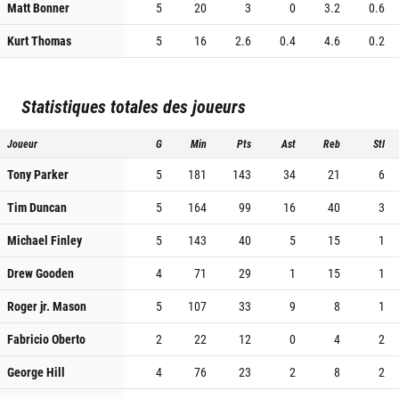
Matt Bonner
5
20
3
0
3.2
0.6
Kurt Thomas
5
16
2.6
0.4
4.6
0.2
Statistiques totales des joueurs
Joueur
G
Min
Pts
Ast
Reb
Stl
Tony Parker
5
181
143
34
21
6
Tim Duncan
5
164
99
16
40
3
Michael Finley
5
143
40
5
15
1
Drew Gooden
4
71
29
1
15
1
Roger jr. Mason
5
107
33
9
8
1
Fabricio Oberto
2
22
12
0
4
2
George Hill
4
76
23
2
8
2