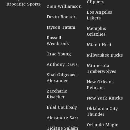
Clippers
Brocante Sports
Zion Williamson
Los Angeles
Devin Booker
Lakers
Jayson Tatum
Memphis
Grizzlies
Russell
Westbrook
Miami Heat
Trae Young
Milwaukee Bucks
Anthony Davis
Minnesota
Timberwolves
Shai Gilgeous-
Alexander
New Orleans
Pelicans
Zaccharie
Risacher
New York Knicks
Bilal Coulibaly
Oklahoma City
Thunder
Alexandre Sarr
Orlando Magic
Tidjane Salaün