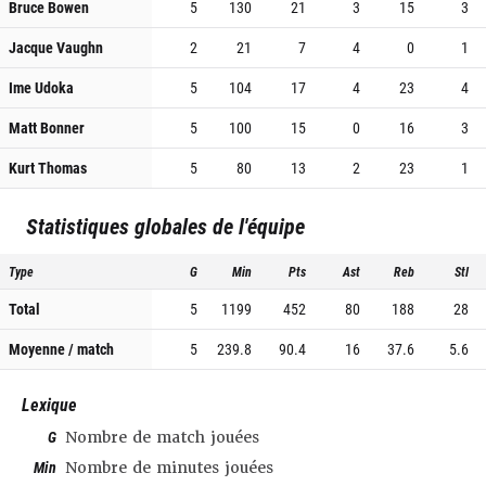
Bruce Bowen
5
130
21
3
15
3
Jacque Vaughn
2
21
7
4
0
1
Ime Udoka
5
104
17
4
23
4
Matt Bonner
5
100
15
0
16
3
Kurt Thomas
5
80
13
2
23
1
Statistiques globales de l'équipe
Type
G
Min
Pts
Ast
Reb
Stl
Total
5
1199
452
80
188
28
Moyenne / match
5
239.8
90.4
16
37.6
5.6
Lexique
G
Nombre de match jouées
Min
Nombre de minutes jouées