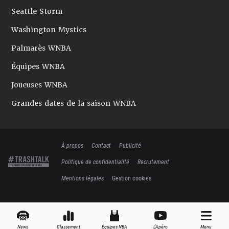
Seattle Storm
Washington Mystics
Palmarès WNBA
Équipes WNBA
Joueuses WNBA
Grandes dates de la saison WNBA
À propos
Contact
Publicité
Politique de confidentialité
Recrutement
Mentions légales
Gestion cookies
News
Classement
Équipes NBA
L'Apéro
Menu