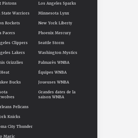
t Pistons
Los Angeles Sparks
 State Warriors
Minnesota Lynx
on Rockets
New York Liberty
a Pacers
Phoenix Mercury
geles Clippers
Seattle Storm
geles Lakers
Washington Mystics
s Grizzlies
Palmarès WNBA
 Heat
Équipes WNBA
ukee Bucks
Joueuses WNBA
sota
Grandes dates de la
rwolves
saison WNBA
leans Pelicans
ork Knicks
oma City Thunder
o Magic