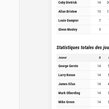
Coby Dietrick
14
2
Allan Bristow
13
1
Louie Dampier
7
Glenn Mosley
3
Statistiques totales des jo
Joueur
G
George Gervin
14
Larry Kenon
14
James Silas
14
Mark Olberding
14
Mike Green
14