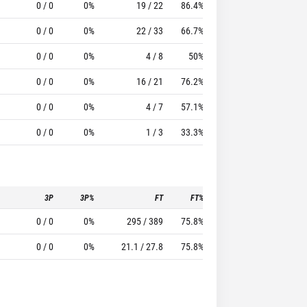
0 / 0
0%
19 / 22
86.4%
1
33
0 / 0
0%
22 / 33
66.7%
4
33
0 / 0
0%
4 / 8
50%
3
41
0 / 0
0%
16 / 21
76.2%
2
17
0 / 0
0%
4 / 7
57.1%
0
8
0 / 0
0%
1 / 3
33.3%
0
0
3P
3P%
FT
FT%
To
Pf
0 / 0
0%
295 / 389
75.8%
26
376
0 / 0
0%
21.1 / 27.8
75.8%
1.9
26.9