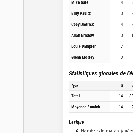
Mike Gale
14
Billy Paultz
13
Coby Dietrick
14
Allan Bristow
13
Louie Dampier
7
Glenn Mosley
3
Statistiques globales de l'
Type
G
Total
14
3
Moyenne / match
14
Lexique
G
Nombre de match jouée