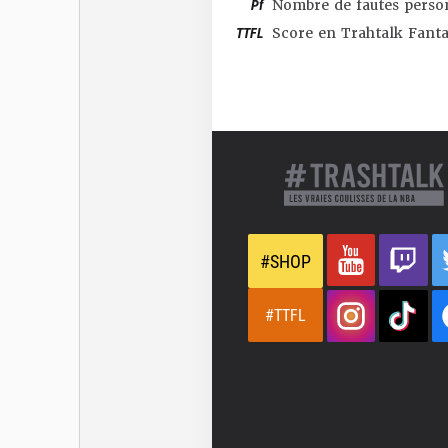
Pf
Nombre de fautes perso
TTFL
Score en Trahtalk Fant
#SHOP
#TTFL