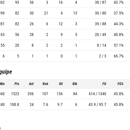
302
95
56
3
16
4
38 / 87
43.7%
299
82
30
21
4
13
30 / 80
37.5%
281
82
26
6
12
3
39 / 88
44.3%
163
56
28
2
9
5
20 / 49
40.8%
55
20
8
2
2
1
8 / 14
57.1%
6
5
1
1
0
1
2 / 3
66.7%
équipe
Min
Pts
Ast
Reb
Stl
Blk
FG
FG%
360
1523
336
107
136
84
614 / 1340
45.8%
240
108.8
24
7.6
9.7
6
43.9 / 95.7
45.8%
s