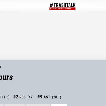
ts
purs
#
2
#
9
111.5
)
REB
(
47
)
AST
(
28.1
)