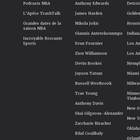
Podcasts NBA
Anthony Edwards
Detroi
L'Apéro TrashTalk
James Harden
Golden
Grandes dates de la
Nikola Jokic
Houst
saison NBA
Giannis Antetokounmpo
Indian
Incroyable Brocante
Sports
Evan Fournier
Los An
Zion Williamson
Los An
Devin Booker
Memphi
Jayson Tatum
Miami
Russell Westbrook
Milwa
Trae Young
Minne
Timbe
Anthony Davis
New Or
Shai Gilgeous-Alexander
New Y
Zaccharie Risacher
Oklah
Bilal Coulibaly
Orland