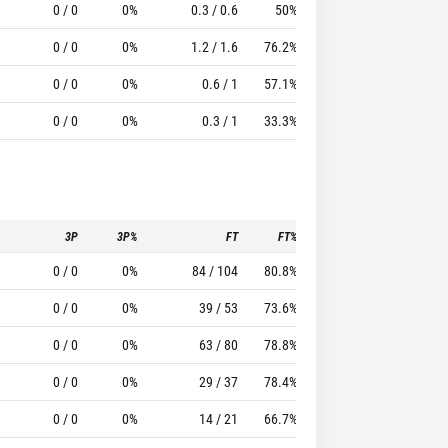
0 / 0
0%
0.3 / 0.6
50%
0.2
2.9
8.29
0 / 0
0%
1.2 / 1.6
76.2%
0.2
1.3
7.69
0 / 0
0%
0.6 / 1
57.1%
0
1.1
5.14
0 / 0
0%
0.3 / 1
33.3%
0
0
2.67
3P
3P%
FT
FT%
To
Pf
0 / 0
0%
84 / 104
80.8%
5
51
0 / 0
0%
39 / 53
73.6%
4
42
0 / 0
0%
63 / 80
78.8%
3
39
0 / 0
0%
29 / 37
78.4%
2
53
0 / 0
0%
14 / 21
66.7%
2
59