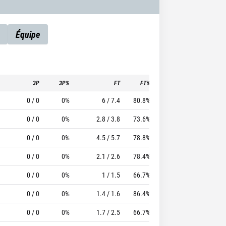
Équipe
3P
3P%
FT
FT%
To
Pf
TTFL
0 / 0
0%
6 / 7.4
80.8%
0.4
3.6
40.43
0 / 0
0%
2.8 / 3.8
73.6%
0.3
3
26.14
0 / 0
0%
4.5 / 5.7
78.8%
0.2
2.8
28.14
0 / 0
0%
2.1 / 2.6
78.4%
0.1
3.8
12.71
0 / 0
0%
1 / 1.5
66.7%
0.1
4.2
12.14
0 / 0
0%
1.4 / 1.6
86.4%
0.1
2.4
12.71
0 / 0
0%
1.7 / 2.5
66.7%
0.3
2.5
10.54