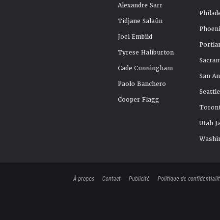
Alexandre Sarr
Philad
Tidjane Salaün
Phoeni
Joel Embiid
Portla
Tyrese Haliburton
Sacra
Cade Cunningham
San An
Paolo Banchero
Seattl
Cooper Flagg
Toront
Utah J
Washi
À propos
Contact
Publicité
Politique de confidentiali