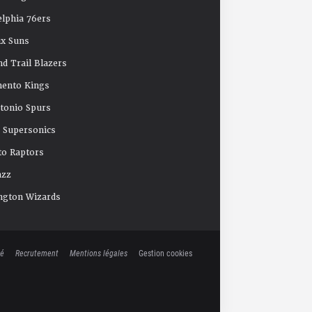
elphia 76ers
x Suns
nd Trail Blazers
mento Kings
tonio Spurs
e Supersonics
o Raptors
azz
ngton Wizards
té
Recrutement
Mentions légales
Gestion cookies