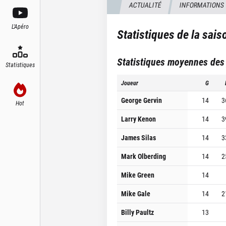
ACTUALITÉ
INFORMATIONS
L'Apéro
Statistiques de la sai
Statistiques moyennes des
Statistiques
Joueur
G
George Gervin
14
3
Hot
Larry Kenon
14
3
James Silas
14
3
Mark Olberding
14
2
Mike Green
14
Mike Gale
14
2
Billy Paultz
13