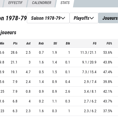
EFFECTIF
CALENDRIER
STATS
son
1978-79
Saison 1978-79
Playoffs
Joueurs
 joueurs
Min
Pts
Ast
Reb
Stl
Blk
FG
FG%
6.6
28.6
2.5
0.7
1.9
1
11.3 / 21.1
53.6%
9.8
21.1
3
1.6
1.4
0.1
9.1 / 20.9
43.8%
3.9
19.1
4.7
0.5
1.5
0.1
7.3 / 15.4
47.4%
5.6
7.9
2.4
1.4
0.9
0.4
2.9 / 7.4
39.8%
25
7.9
0.8
0.9
0.9
2.6
3.4 / 8.1
42.1%
1.6
6.8
4
0.2
1.1
0.3
2.7 / 6.2
43.7%
23
6.3
2.3
1.6
0.3
1
2.3 / 6.2
37.5%