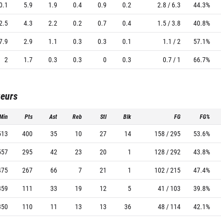
0.1
5.9
1.9
0.4
0.9
0.2
2.8 / 6.3
44.3%
2.5
4.3
2.2
0.2
0.7
0.4
1.5 / 3.8
40.8%
7.9
2.9
1.1
0.3
0.3
0.1
1.1 / 2
57.1%
2
1.7
0.3
0.3
0
0.3
0.7 / 1
66.7%
ueurs
Min
Pts
Ast
Reb
Stl
Blk
FG
FG%
513
400
35
10
27
14
158 / 295
53.6%
557
295
42
23
20
1
128 / 292
43.8%
475
267
66
7
21
1
102 / 215
47.4%
359
111
33
19
12
5
41 / 103
39.8%
350
110
11
13
13
36
48 / 114
42.1%