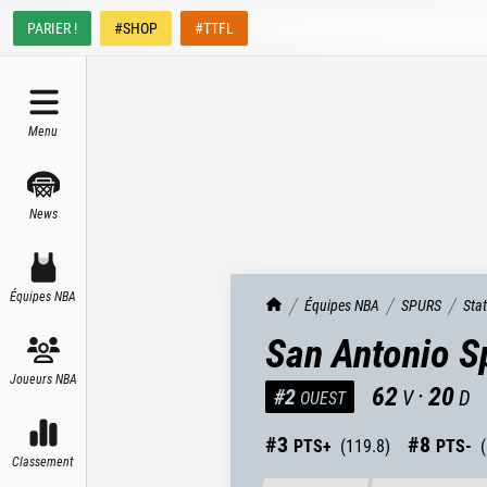
PARIER !
#SHOP
#TTFL
Menu
News
Équipes NBA
TrashTalk Actu NBA
Équipes NBA
SPURS
Sta
San Antonio S
Joueurs NBA
62
·
20
#
2
V
D
OUEST
#
3
#
8
PTS+
(
119.8
)
PTS-
(
Classement