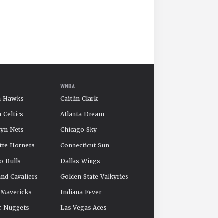
WNBA
a Hawks
Caitlin Clark
 Celtics
Atlanta Dream
yn Nets
Chicago Sky
tte Hornets
Connecticut Sun
o Bulls
Dallas Wings
and Cavaliers
Golden State Valkyries
 Mavericks
Indiana Fever
r Nuggets
Las Vegas Aces