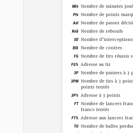
Min
Nombre de minutes joué
Pts
Nombre de points marq
Ast
Nombre de passes décis
Reb
Nombre de rebonds
Stl
Nombre d’interceptions
Blk
Nombre de contres
FG
Nombre de tirs réussis 
FG%
Adresse au tir
3P
Nombre de paniers à 3 p
3PM
Nombre de tirs à 3 point
points tentés
3P%
Adresse à 3 points
FT
Nombre de lancers franc
francs tentés
FT%
Adresse aux lancers fra
TO
Nombre de balles perdu